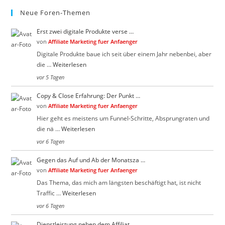
.
Neue Foren-Themen
Erst zwei digitale Produkte verse …
von
Affiliate Marketing fuer Anfaenger
Digitale Produkte baue ich seit über einem Jahr nebenbei, aber
die …
Weiterlesen
vor 5 Tagen
Copy & Close Erfahrung: Der Punkt …
von
Affiliate Marketing fuer Anfaenger
Hier geht es meistens um Funnel-Schritte, Absprungraten und
die nä …
Weiterlesen
vor 6 Tagen
Gegen das Auf und Ab der Monatsza …
von
Affiliate Marketing fuer Anfaenger
Das Thema, das mich am längsten beschäftigt hat, ist nicht
Traffic …
Weiterlesen
vor 6 Tagen
Dienstleistung neben dem Affiliat …