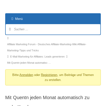
Menü
Forum-
Navigation
Forum-
Breadcrumbs
Affiliate Marketing Forum - Deutsches Affiliate-Marketing-Wiki Affiliate-
-
Marketing-Tipps und Tricks
Du
E-Mail Marketing für Affiliates: Leads generieren
bist
Mit Quentn jeden Monat automatisc …
hier:
Bitte
Anmelden
oder
Registrieren
, um Beiträge und Themen
zu erstellen.
Mit Quentn jeden Monat automatisch zu