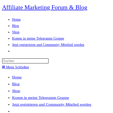
Zum
Affiliate Marketing Forum & Blog
Inhalt
springen
Home
Blog
Shop
Komm in meine Telegramm Gruppe
Jetzt registrieren und Community Mitglied werden
Website-
Suche
Press
umschalten
Escape
Menü
Schließen
to
Home
close
Blog
the
Shop
search
Komm in meine Telegramm Gruppe
panel.
Jetzt registrieren und Community Mitglied werden
Website-