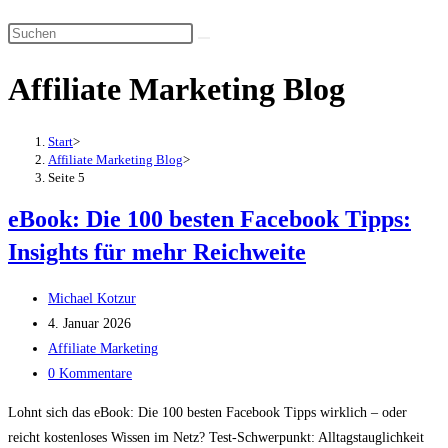
Suche
Diese
umschalten
Website
Affiliate Marketing Blog
durchsuchen
Start
>
Affiliate Marketing Blog
>
Seite 5
eBook: Die 100 besten Facebook Tipps:
Insights für mehr Reichweite
Beitrags-
Michael Kotzur
Autor:
Beitrag
4. Januar 2026
veröffentlicht:
Beitrags-
Affiliate Marketing
Kategorie:
Beitrags-
0 Kommentare
Kommentare:
Lohnt sich das eBook: Die 100 besten Facebook Tipps wirklich – oder
reicht kostenloses Wissen im Netz? Test-Schwerpunkt: Alltagstauglichkeit