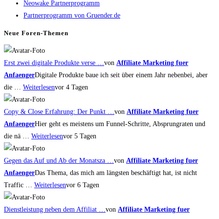
Neowake Partnerprogramm
the
Partnerprogramm von Gruender.de
search
panel.
Neue Foren-Themen
Erst zwei digitale Produkte verse …
von
Affiliate Marketing fuer
Anfaenger
Digitale Produkte baue ich seit über einem Jahr nebenbei, aber
die …
Weiterlesen
vor 4 Tagen
Copy & Close Erfahrung: Der Punkt …
von
Affiliate Marketing fuer
Anfaenger
Hier geht es meistens um Funnel-Schritte, Absprungraten und
die nä …
Weiterlesen
vor 5 Tagen
Gegen das Auf und Ab der Monatsza …
von
Affiliate Marketing fuer
Anfaenger
Das Thema, das mich am längsten beschäftigt hat, ist nicht
Traffic …
Weiterlesen
vor 6 Tagen
Dienstleistung neben dem Affiliat …
von
Affiliate Marketing fuer