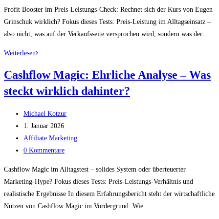
Kommentare:
Profit Booster im Preis-Leistungs-Check: Rechnet sich der Kurs von Eugen
Grinschuk wirklich? Fokus dieses Tests: Preis-Leistung im Alltagseinsatz –
also nicht, was auf der Verkaufsseite versprochen wird, sondern was der…
Profit
Weiterlesen
Booster
Cashflow Magic: Ehrliche Analyse – Was
Analyse:
steckt wirklich dahinter?
Verborgene
Umsatzhebel
Beitrags-
sofort
Michael Kotzur
Autor:
Beitrag
nutzen
1. Januar 2026
veröffentlicht:
Beitrags-
Affiliate Marketing
Kategorie:
Beitrags-
0 Kommentare
Kommentare:
Cashflow Magic im Alltagstest – solides System oder überteuerter
Marketing-Hype? Fokus dieses Tests: Preis-Leistungs-Verhältnis und
realistische Ergebnisse In diesem Erfahrungsbericht steht der wirtschaftliche
Nutzen von Cashflow Magic im Vordergrund: Wie…