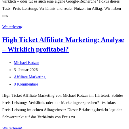
wirklich – oder tut es auch eine eigene Google-Recherche? Fokus dieses
Tests: Preis-Leistungs-Verhältnis und realer Nutzen im Alltag. Wir haben
uns…
Die
Weiterlesen
ultimative
High Ticket Affiliate Marketing: Analyse
Foren
– Wirklich profitabel?
Liste:
500
Beitrags-
deutschsprachige
Michael Kotzur
Autor:
Beitrag
Foren
3. Januar 2026
veröffentlicht:
Beitrags-
—
Affiliate Marketing
Kategorie:
Beitrags-
Analyse
0 Kommentare
Kommentare:
High Ticket Affiliate Marketing von Michael Kotzur im Härtetest: Solides
Preis-Leistungs-Verhältnis oder nur Marketingversprechen? Testfokus:
Preis-Leistung im echten Alltagseinsatz Dieser Erfahrungsbericht legt den
Schwerpunkt auf das Verhältnis von Preis zu…
High
Weiterlesen