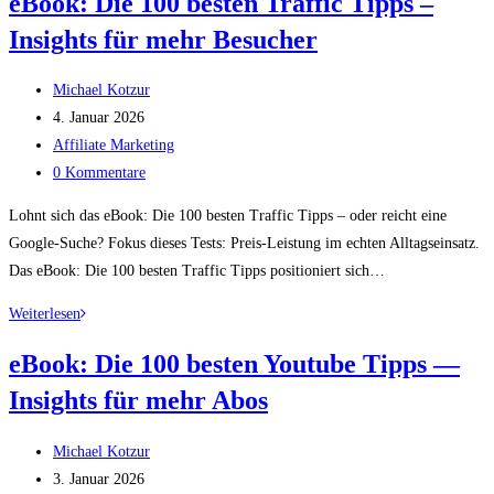
eBook: Die 100 besten Traffic Tipps –
100
Insights für mehr Besucher
besten
Pinterest
Beitrags-
Tipps
Michael Kotzur
Autor:
Beitrag
—
4. Januar 2026
veröffentlicht:
Beitrags-
Insights
Affiliate Marketing
Kategorie:
Beitrags-
für
0 Kommentare
Kommentare:
mehr
Lohnt sich das eBook: Die 100 besten Traffic Tipps – oder reicht eine
Reichweite
Google-Suche? Fokus dieses Tests: Preis-Leistung im echten Alltagseinsatz.
Das eBook: Die 100 besten Traffic Tipps positioniert sich…
eBook:
Weiterlesen
Die
eBook: Die 100 besten Youtube Tipps —
100
Insights für mehr Abos
besten
Traffic
Beitrags-
Tipps
Michael Kotzur
Autor:
Beitrag
–
3. Januar 2026