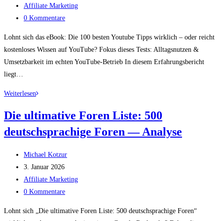
veröffentlicht:
Beitrags-
Insights
Affiliate Marketing
Kategorie:
Beitrags-
für
0 Kommentare
Kommentare:
mehr
Lohnt sich das eBook: Die 100 besten Youtube Tipps wirklich – oder reicht
Besucher
kostenloses Wissen auf YouTube? Fokus dieses Tests: Alltagsnutzen &
Umsetzbarkeit im echten YouTube-Betrieb In diesem Erfahrungsbericht
liegt…
eBook:
Weiterlesen
Die
Die ultimative Foren Liste: 500
100
deutschsprachige Foren — Analyse
besten
Youtube
Beitrags-
Tipps
Michael Kotzur
Autor:
Beitrag
—
3. Januar 2026
veröffentlicht:
Beitrags-
Insights
Affiliate Marketing
Kategorie:
Beitrags-
für
0 Kommentare
Kommentare:
mehr
Lohnt sich „Die ultimative Foren Liste: 500 deutschsprachige Foren“
Abos