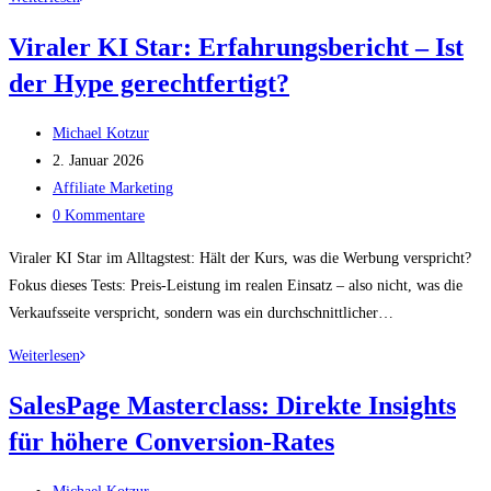
Ticket
Viraler KI Star: Erfahrungsbericht – Ist
Affiliate
der Hype gerechtfertigt?
Marketing:
Analyse
Beitrags-
–
Michael Kotzur
Autor:
Beitrag
Wirklich
2. Januar 2026
veröffentlicht:
Beitrags-
profitabel?
Affiliate Marketing
Kategorie:
Beitrags-
0 Kommentare
Kommentare:
Viraler KI Star im Alltagstest: Hält der Kurs, was die Werbung verspricht?
Fokus dieses Tests: Preis-Leistung im realen Einsatz – also nicht, was die
Verkaufsseite verspricht, sondern was ein durchschnittlicher…
Viraler
Weiterlesen
KI
SalesPage Masterclass: Direkte Insights
Star:
für höhere Conversion-Rates
Erfahrungsbericht
–
Beitrags-