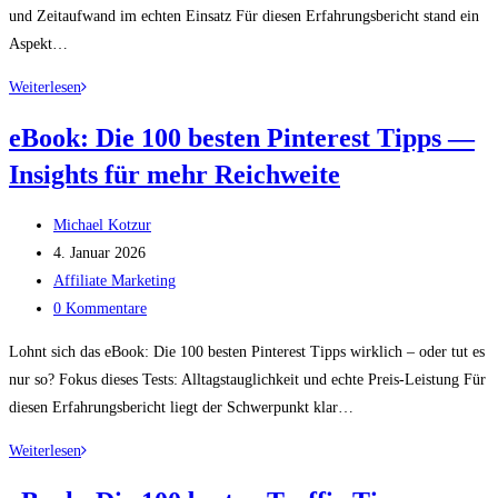
und Zeitaufwand im echten Einsatz Für diesen Erfahrungsbericht stand ein
Aspekt…
eBook:
Weiterlesen
Die
eBook: Die 100 besten Pinterest Tipps —
100
Insights für mehr Reichweite
besten
Facebook
Beitrags-
Tipps:
Michael Kotzur
Autor:
Beitrag
Insights
4. Januar 2026
veröffentlicht:
Beitrags-
für
Affiliate Marketing
Kategorie:
Beitrags-
mehr
0 Kommentare
Kommentare:
Reichweite
Lohnt sich das eBook: Die 100 besten Pinterest Tipps wirklich – oder tut es
nur so? Fokus dieses Tests: Alltagstauglichkeit und echte Preis-Leistung Für
diesen Erfahrungsbericht liegt der Schwerpunkt klar…
eBook:
Weiterlesen
Die