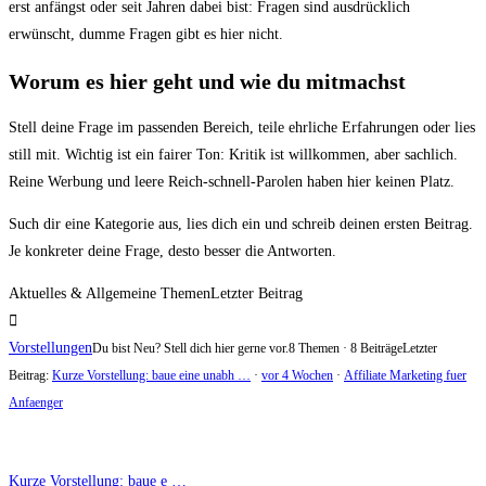
erst anfängst oder seit Jahren dabei bist: Fragen sind ausdrücklich
erwünscht, dumme Fragen gibt es hier nicht.
Worum es hier geht und wie du mitmachst
Stell deine Frage im passenden Bereich, teile ehrliche Erfahrungen oder lies
still mit. Wichtig ist ein fairer Ton: Kritik ist willkommen, aber sachlich.
Reine Werbung und leere Reich-schnell-Parolen haben hier keinen Platz.
Such dir eine Kategorie aus, lies dich ein und schreib deinen ersten Beitrag.
Je konkreter deine Frage, desto besser die Antworten.
Aktuelles & Allgemeine Themen
Letzter Beitrag
Vorstellungen
Du bist Neu? Stell dich hier gerne vor.
8 Themen · 8 Beiträge
Letzter
Beitrag:
Kurze Vorstellung: baue eine unabh …
·
vor 4 Wochen
·
Affiliate Marketing fuer
Anfaenger
Kurze Vorstellung: baue e …