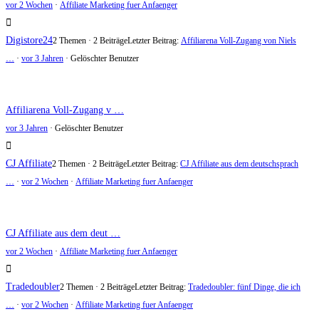
vor 2 Wochen
·
Affiliate Marketing fuer Anfaenger
Digistore24
2 Themen · 2 Beiträge
Letzter Beitrag:
Affiliarena Voll-Zugang von Niels
…
·
vor 3 Jahren
· Gelöschter Benutzer
Affiliarena Voll-Zugang v …
vor 3 Jahren
·
Gelöschter Benutzer
CJ Affiliate
2 Themen · 2 Beiträge
Letzter Beitrag:
CJ Affiliate aus dem deutschsprach
…
·
vor 2 Wochen
·
Affiliate Marketing fuer Anfaenger
CJ Affiliate aus dem deut …
vor 2 Wochen
·
Affiliate Marketing fuer Anfaenger
Tradedoubler
2 Themen · 2 Beiträge
Letzter Beitrag:
Tradedoubler: fünf Dinge, die ich
…
·
vor 2 Wochen
·
Affiliate Marketing fuer Anfaenger