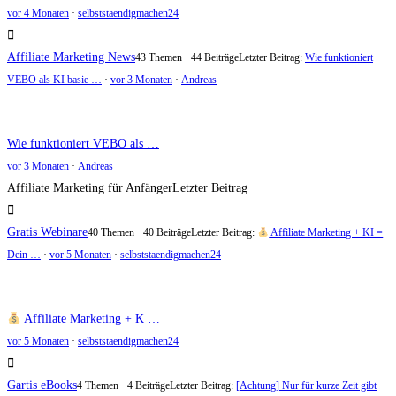
vor 4 Monaten
·
selbststaendigmachen24
Affiliate Marketing News
43 Themen · 44 Beiträge
Letzter Beitrag:
Wie funktioniert
VEBO als KI basie …
·
vor 3 Monaten
·
Andreas
Wie funktioniert VEBO als …
vor 3 Monaten
·
Andreas
Affiliate Marketing für Anfänger
Letzter Beitrag
Gratis Webinare
40 Themen · 40 Beiträge
Letzter Beitrag:
Affiliate Marketing + KI =
Dein …
·
vor 5 Monaten
·
selbststaendigmachen24
Affiliate Marketing + K …
vor 5 Monaten
·
selbststaendigmachen24
Gartis eBooks
4 Themen · 4 Beiträge
Letzter Beitrag:
[Achtung] Nur für kurze Zeit gibt