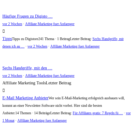
Häufige Fragen zu Digisto …
vor 2 Wochen
·
Affiliate Marketing fuer Anfaenger
Tipps
Tipps zu Digistore24
1 Thema · 1 Beitrag
Letzter Beitrag:
Sechs Handgriffe, mit
denen ich au …
·
vor 2 Wochen
·
Affiliate Marketing fuer Anfaenger
Sechs Handgriffe, mit den …
vor 2 Wochen
·
Affiliate Marketing fuer Anfaenger
Affiliate Marketing Tools
Letzter Beitrag
E-Mail Marketing Anbieter
Wer sein E-Mail-Marketing erfolgreich ausbauen will,
kommt an einer Newsletter-Software nicht vorbei. Hier sind die besten
Anbieter.
14 Themen · 14 Beiträge
Letzter Beitrag:
Für Affiliates gratis: 7 Regeln fü …
·
vor
1 Monat
·
Affiliate Marketing fuer Anfaenger