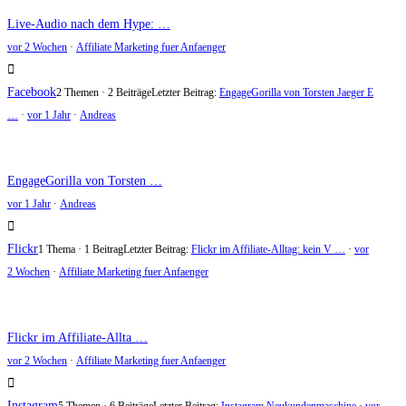
Live-Audio nach dem Hype: …
vor 2 Wochen
·
Affiliate Marketing fuer Anfaenger
Facebook
2 Themen · 2 Beiträge
Letzter Beitrag:
EngageGorilla von Torsten Jaeger E
…
·
vor 1 Jahr
·
Andreas
EngageGorilla von Torsten …
vor 1 Jahr
·
Andreas
Flickr
1 Thema · 1 Beitrag
Letzter Beitrag:
Flickr im Affiliate-Alltag: kein V …
·
vor
2 Wochen
·
Affiliate Marketing fuer Anfaenger
Flickr im Affiliate-Allta …
vor 2 Wochen
·
Affiliate Marketing fuer Anfaenger
Instagram