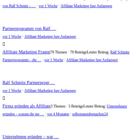
von Ralf Schmitz – …
·
vor 1 Woche
·
Affiliate Marketing fuer Anfaenger
Partnerprogramm von Ralf …
vor 1 Woche
·
Affiliate Marketing fuer Anfaenger
Affiliate Marketing Fragen
79 Themen · 79 Beiträge
Letzter Beitrag:
Ralf Schmitz
Partnerprogramm – die …
·
vor 1 Woche
·
Affiliate Marketing fuer Anfaenger
Ralf Schmitz Partnerprogr …
vor 1 Woche
·
Affiliate Marketing fuer Anfaenger
Firma gründen als Affiliate
3 Themen · 3 Beiträge
Letzter Beitrag:
Unternehmen
gründen – warum die me …
·
vor 4 Monaten
·
selbststaendigmachen24
Unternehmen gründen – war …