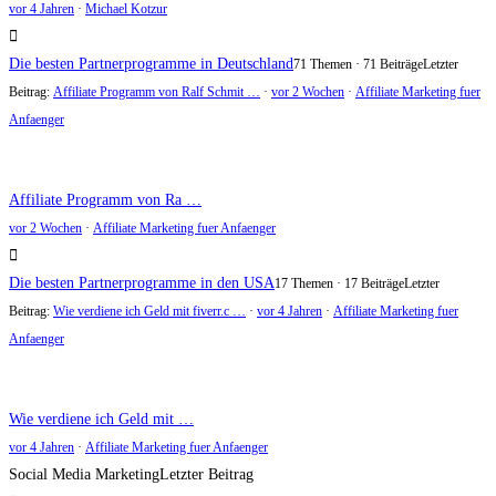
vor 4 Jahren
·
Michael Kotzur
Die besten Partnerprogramme in Deutschland
71 Themen · 71 Beiträge
Letzter
Beitrag:
Affiliate Programm von Ralf Schmit …
·
vor 2 Wochen
·
Affiliate Marketing fuer
Anfaenger
Affiliate Programm von Ra …
vor 2 Wochen
·
Affiliate Marketing fuer Anfaenger
Die besten Partnerprogramme in den USA
17 Themen · 17 Beiträge
Letzter
Beitrag:
Wie verdiene ich Geld mit fiverr.c …
·
vor 4 Jahren
·
Affiliate Marketing fuer
Anfaenger
Wie verdiene ich Geld mit …
vor 4 Jahren
·
Affiliate Marketing fuer Anfaenger
Social Media Marketing
Letzter Beitrag