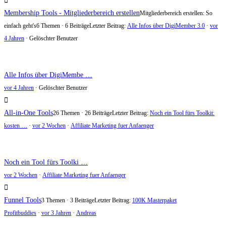
Membership Tools - Mitgliederbereich erstellen
Mitgliederbereich erstellen: So
einfach geht's
6 Themen · 6 Beiträge
Letzter Beitrag:
Alle Infos über DigiMember 3.0
·
vor
4 Jahren
· Gelöschter Benutzer
Alle Infos über DigiMembe …
vor 4 Jahren
·
Gelöschter Benutzer
All-in-One Tools
26 Themen · 26 Beiträge
Letzter Beitrag:
Noch ein Tool fürs Toolkit:
kosten …
·
vor 2 Wochen
·
Affiliate Marketing fuer Anfaenger
Noch ein Tool fürs Toolki …
vor 2 Wochen
·
Affiliate Marketing fuer Anfaenger
Funnel Tools
3 Themen · 3 Beiträge
Letzter Beitrag:
100K Masterpaket
Profitbuddies
·
vor 3 Jahren
·
Andreas