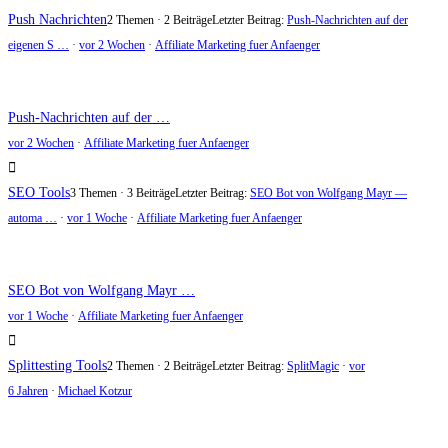
Push Nachrichten
2 Themen · 2 Beiträge
Letzter Beitrag:
Push-Nachrichten auf der
eigenen S …
·
vor 2 Wochen
·
Affiliate Marketing fuer Anfaenger
Push-Nachrichten auf der …
vor 2 Wochen
·
Affiliate Marketing fuer Anfaenger
SEO Tools
3 Themen · 3 Beiträge
Letzter Beitrag:
SEO Bot von Wolfgang Mayr —
automa …
·
vor 1 Woche
·
Affiliate Marketing fuer Anfaenger
SEO Bot von Wolfgang Mayr …
vor 1 Woche
·
Affiliate Marketing fuer Anfaenger
Splittesting Tools
2 Themen · 2 Beiträge
Letzter Beitrag:
SplitMagic
·
vor
6 Jahren
·
Michael Kotzur