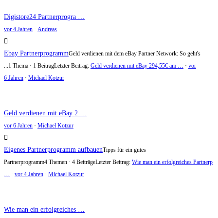
Digistore24 Partnerprogra …
vor 4 Jahren
·
Andreas
Ebay Partnerprogramm
Geld verdienen mit dem eBay Partner Network: So geht's
...
1 Thema · 1 Beitrag
Letzter Beitrag:
Geld verdienen mit eBay 294,55€ am …
·
vor
6 Jahren
·
Michael Kotzur
Geld verdienen mit eBay 2 …
vor 6 Jahren
·
Michael Kotzur
Eigenes Partnerprogramm aufbauen
Tipps für ein gutes
Partnerprogramm
4 Themen · 4 Beiträge
Letzter Beitrag:
Wie man ein erfolgreiches Partnerp
…
·
vor 4 Jahren
·
Michael Kotzur
Wie man ein erfolgreiches …