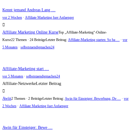
Kennt jemand Andreas Lang …
vor 2 Wochen
·
Affiliate Marketing fuer Anfaenger
Affiliate Marketing Online Kurse
Top „Affiliate-Marketing“-Online-
Kurse
22 Themen · 24 Beiträge
Letzter Beitrag:
Affiliate-Marketing starten: So ba …
·
vor
5 Monaten
·
selbststaendigmachen24
Affiliate-Marketing start …
vor 5 Monaten
·
selbststaendigmachen24
Affiliate-Netzwerke
Letzter Beitrag
Awin
2 Themen · 2 Beiträge
Letzter Beitrag:
Awin für Einsteiger: Bewerbung, De …
·
vor
2 Wochen
·
Affiliate Marketing fuer Anfaenger
Awin für Einsteiger: Bewe …