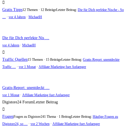
Gratis Tipps
12 Themen · 12 Beiträge
Letzter Beitrag:
Die für Dich perfekte Nische - So
…
·
vor 4 Jahren
·
MichaelH
Die für Dich perfekte Nis …
vor 4 Jahren
·
MichaelH
Traffic Quellen
15 Themen · 15 Beiträge
Letzter Beitrag:
Gratis-Report: unentdeckte
Traffic …
·
vor 1 Monat
·
Affiliate Marketing fuer Anfaenger
Gratis-Report: unentdeckt …
vor 1 Monat
·
Affiliate Marketing fuer Anfaenger
Digistore24 Forum
Letzter Beitrag
Fragen
Fragen zu Digistore24
1 Thema · 1 Beitrag
Letzter Beitrag:
Häufige Fragen zu
Digistore24, so …
·
vor 2 Wochen
·
Affiliate Marketing fuer Anfaenger