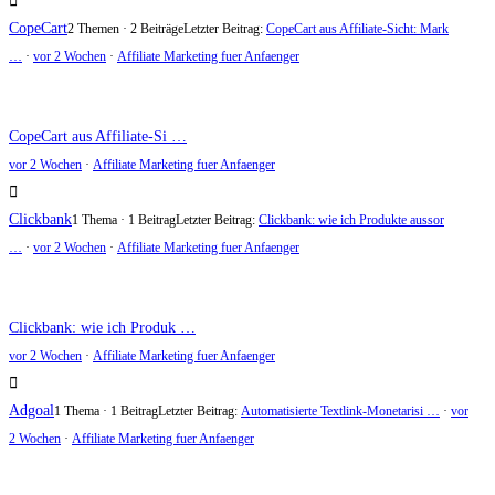
CopeCart
2 Themen · 2 Beiträge
Letzter Beitrag:
CopeCart aus Affiliate-Sicht: Mark
…
·
vor 2 Wochen
·
Affiliate Marketing fuer Anfaenger
CopeCart aus Affiliate-Si …
vor 2 Wochen
·
Affiliate Marketing fuer Anfaenger
Clickbank
1 Thema · 1 Beitrag
Letzter Beitrag:
Clickbank: wie ich Produkte aussor
…
·
vor 2 Wochen
·
Affiliate Marketing fuer Anfaenger
Clickbank: wie ich Produk …
vor 2 Wochen
·
Affiliate Marketing fuer Anfaenger
Adgoal
1 Thema · 1 Beitrag
Letzter Beitrag:
Automatisierte Textlink-Monetarisi …
·
vor
2 Wochen
·
Affiliate Marketing fuer Anfaenger