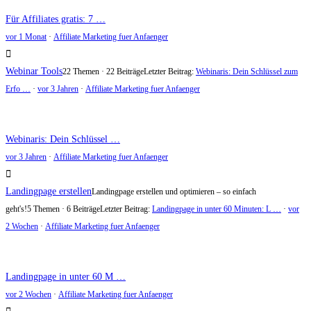
Für Affiliates gratis: 7 …
vor 1 Monat
·
Affiliate Marketing fuer Anfaenger
Webinar Tools
22 Themen · 22 Beiträge
Letzter Beitrag:
Webinaris: Dein Schlüssel zum
Erfo …
·
vor 3 Jahren
·
Affiliate Marketing fuer Anfaenger
Webinaris: Dein Schlüssel …
vor 3 Jahren
·
Affiliate Marketing fuer Anfaenger
Landingpage erstellen
Landingpage erstellen und optimieren – so einfach
geht's!
5 Themen · 6 Beiträge
Letzter Beitrag:
Landingpage in unter 60 Minuten: L …
·
vor
2 Wochen
·
Affiliate Marketing fuer Anfaenger
Landingpage in unter 60 M …
vor 2 Wochen
·
Affiliate Marketing fuer Anfaenger