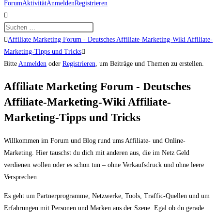
Forum-
Forum
Aktivität
Anmelden
Registrieren
Navigation
Forum-
Affiliate Marketing Forum - Deutsches Affiliate-Marketing-Wiki Affiliate-
Breadcrumbs
Marketing-Tipps und Tricks
-
Bitte
Anmelden
oder
Registrieren
, um Beiträge und Themen zu erstellen.
Du
Affiliate Marketing Forum - Deutsches
bist
hier:
Affiliate-Marketing-Wiki Affiliate-
Marketing-Tipps und Tricks
Willkommen im Forum und Blog rund ums Affiliate- und Online-
Marketing. Hier tauschst du dich mit anderen aus, die im Netz Geld
verdienen wollen oder es schon tun – ohne Verkaufsdruck und ohne leere
Versprechen.
Es geht um Partnerprogramme, Netzwerke, Tools, Traffic-Quellen und um
Erfahrungen mit Personen und Marken aus der Szene. Egal ob du gerade