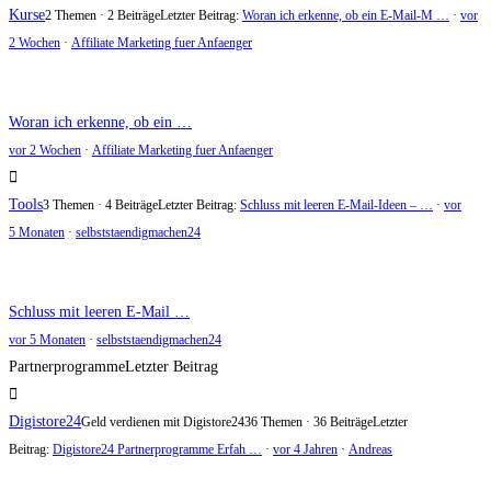
Kurse
2 Themen · 2 Beiträge
Letzter Beitrag:
Woran ich erkenne, ob ein E-Mail-M …
·
vor
2 Wochen
·
Affiliate Marketing fuer Anfaenger
Woran ich erkenne, ob ein …
vor 2 Wochen
·
Affiliate Marketing fuer Anfaenger
Tools
3 Themen · 4 Beiträge
Letzter Beitrag:
Schluss mit leeren E-Mail-Ideen – …
·
vor
5 Monaten
·
selbststaendigmachen24
Schluss mit leeren E-Mail …
vor 5 Monaten
·
selbststaendigmachen24
Partnerprogramme
Letzter Beitrag
Digistore24
Geld verdienen mit Digistore24
36 Themen · 36 Beiträge
Letzter
Beitrag:
Digistore24 Partnerprogramme Erfah …
·
vor 4 Jahren
·
Andreas