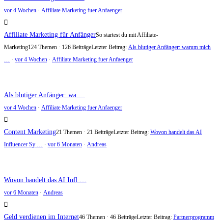
vor 4 Wochen
·
Affiliate Marketing fuer Anfaenger
Affiliate Marketing für Anfänger
So startest du mit Affiliate-
Marketing
124 Themen · 126 Beiträge
Letzter Beitrag:
Als blutiger Anfänger: warum mich
…
·
vor 4 Wochen
·
Affiliate Marketing fuer Anfaenger
Als blutiger Anfänger: wa …
vor 4 Wochen
·
Affiliate Marketing fuer Anfaenger
Content Marketing
21 Themen · 21 Beiträge
Letzter Beitrag:
Wovon handelt das AI
Influencer Sy …
·
vor 6 Monaten
·
Andreas
Wovon handelt das AI Infl …
vor 6 Monaten
·
Andreas
Geld verdienen im Internet
46 Themen · 46 Beiträge
Letzter Beitrag:
Partnerprogramm