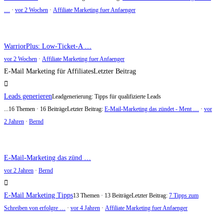
…
·
vor 2 Wochen
·
Affiliate Marketing fuer Anfaenger
WarriorPlus: Low-Ticket-A …
vor 2 Wochen
·
Affiliate Marketing fuer Anfaenger
E-Mail Marketing für Affiliates
Letzter Beitrag
Leads generieren
Leadgenerierung: Tipps für qualifizierte Leads
...
16 Themen · 16 Beiträge
Letzter Beitrag:
E-Mail-Marketing das zündet - Ment …
·
vor
2 Jahren
·
Bernd
E-Mail-Marketing das zünd …
vor 2 Jahren
·
Bernd
E-Mail Marketing Tipps
13 Themen · 13 Beiträge
Letzter Beitrag:
7 Tipps zum
Schreiben von erfolgre …
·
vor 4 Jahren
·
Affiliate Marketing fuer Anfaenger