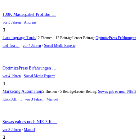
100K Masterpaket Profitbu …
vor 3 Jahren
·
Andreas
Landingpage Tools
12 Themen · 12 Beiträge
Letzter Beitrag:
OptimizePress Erfahrungen
und Test …
·
vor 4 Jahren
·
Social Media Experte
OptimizePress Erfahrungen …
vor 4 Jahren
·
Social Media Experte
Marketing Automation
5 Themen · 5 Beiträge
Letzter Beitrag:
Sowas gab es noch NIE 3
Klick Affi …
·
vor 3 Jahren
·
Manuel
Sowas gab es noch NIE 3 K …
vor 3 Jahren
·
Manuel