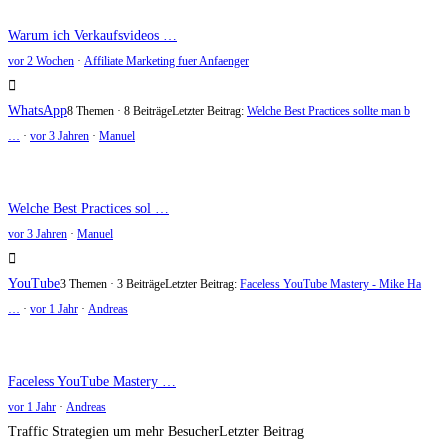
Warum ich Verkaufsvideos …
vor 2 Wochen
·
Affiliate Marketing fuer Anfaenger
WhatsApp
8 Themen · 8 Beiträge
Letzter Beitrag:
Welche Best Practices sollte man b
…
·
vor 3 Jahren
·
Manuel
Welche Best Practices sol …
vor 3 Jahren
·
Manuel
YouTube
3 Themen · 3 Beiträge
Letzter Beitrag:
Faceless YouTube Mastery - Mike Ha
…
·
vor 1 Jahr
·
Andreas
Faceless YouTube Mastery …
vor 1 Jahr
·
Andreas
Traffic Strategien um mehr Besucher
Letzter Beitrag