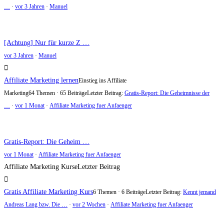
…
·
vor 3 Jahren
·
Manuel
[Achtung] Nur für kurze Z …
vor 3 Jahren
·
Manuel
Affiliate Marketing lernen
Einstieg ins Affiliate
Marketing
64 Themen · 65 Beiträge
Letzter Beitrag:
Gratis-Report: Die Geheimnisse der
…
·
vor 1 Monat
·
Affiliate Marketing fuer Anfaenger
Gratis-Report: Die Geheim …
vor 1 Monat
·
Affiliate Marketing fuer Anfaenger
Affiliate Marketing Kurse
Letzter Beitrag
Gratis Affiliate Marketing Kurs
6 Themen · 6 Beiträge
Letzter Beitrag:
Kennt jemand
Andreas Lang bzw. Die …
·
vor 2 Wochen
·
Affiliate Marketing fuer Anfaenger