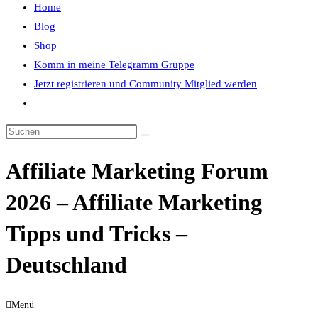
Home
close
Blog
the
Shop
search
Komm in meine Telegramm Gruppe
panel.
Jetzt registrieren und Community Mitglied werden
Website-
Suche
Diese
umschalten
Website
Affiliate Marketing Forum
durchsuchen
2026 – Affiliate Marketing
Tipps und Tricks –
Deutschland
Menü