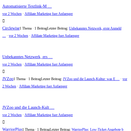
Automatisierte Textlink-M …
vor 2 Wochen
·
Affiliate Marketing fuer Anfaenger
Circlewise
1 Thema · 1 Beitrag
Letzter Beitrag:
Unbekanntes Netzwerk, erste Anmeld
…
·
vor 2 Wochen
·
Affiliate Marketing fuer Anfaenger
Unbekanntes Netzwerk, ers …
vor 2 Wochen
·
Affiliate Marketing fuer Anfaenger
JVZoo
1 Thema · 1 Beitrag
Letzter Beitrag:
JVZoo und die Launch-Kultur: was E …
·
vor
2 Wochen
·
Affiliate Marketing fuer Anfaenger
JVZoo und die Launch-Kult …
vor 2 Wochen
·
Affiliate Marketing fuer Anfaenger
WarriorPlus
1 Thema · 1 Beitrag
Letzter Beitrag:
WarriorPlus: Low-Ticket-Angebote b