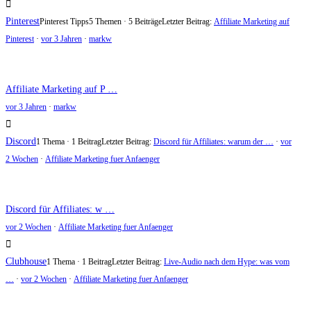
Pinterest
Pinterest Tipps
5 Themen · 5 Beiträge
Letzter Beitrag:
Affiliate Marketing auf
Pinterest
·
vor 3 Jahren
·
markw
Affiliate Marketing auf P …
vor 3 Jahren
·
markw
Discord
1 Thema · 1 Beitrag
Letzter Beitrag:
Discord für Affiliates: warum der …
·
vor
2 Wochen
·
Affiliate Marketing fuer Anfaenger
Discord für Affiliates: w …
vor 2 Wochen
·
Affiliate Marketing fuer Anfaenger
Clubhouse
1 Thema · 1 Beitrag
Letzter Beitrag:
Live-Audio nach dem Hype: was vom
…
·
vor 2 Wochen
·
Affiliate Marketing fuer Anfaenger