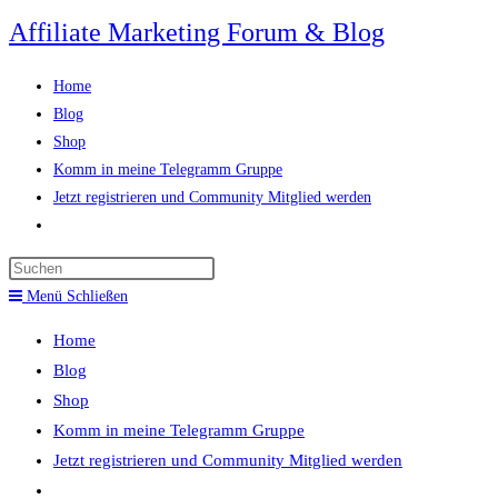
Zum
Affiliate Marketing Forum & Blog
Inhalt
springen
Home
Blog
Shop
Komm in meine Telegramm Gruppe
Jetzt registrieren und Community Mitglied werden
Website-
Suche
Press
umschalten
Escape
Menü
Schließen
to
Home
close
Blog
the
Shop
search
Komm in meine Telegramm Gruppe
panel.
Jetzt registrieren und Community Mitglied werden
Website-