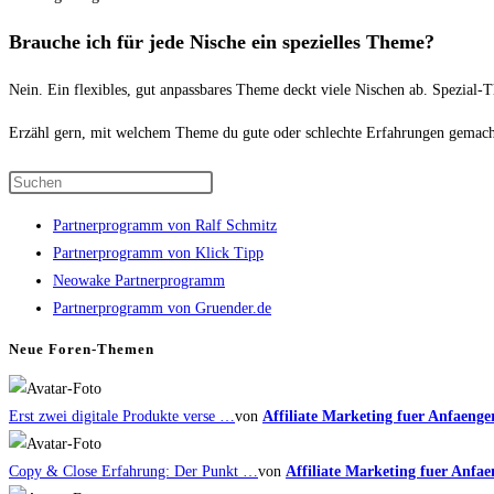
Brauche ich für jede Nische ein spezielles Theme?
Nein. Ein flexibles, gut anpassbares Theme deckt viele Nischen ab. Spezial-
Erzähl gern, mit welchem Theme du gute oder schlechte Erfahrungen gemacht
Press
Escape
Partnerprogramm von Ralf Schmitz
to
Partnerprogramm von Klick Tipp
close
Neowake Partnerprogramm
the
Partnerprogramm von Gruender.de
search
panel.
Neue Foren-Themen
Erst zwei digitale Produkte verse …
von
Affiliate Marketing fuer Anfaenge
Copy & Close Erfahrung: Der Punkt …
von
Affiliate Marketing fuer Anfae