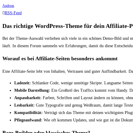
Andreas
RSS-Feed
Das richtige WordPress-Theme für dein Affiliate-P
Bei der Theme-Auswahl verlieben sich viele in ein schönes Demo-Bild und mer
läuft. In diesem Forum sammeln wir Erfahrungen, damit du diese Entscheidun
Worauf es bei Affiliate-Seiten besonders ankommt
Eine Affiliate-Seite lebt von Inhalten, Vertrauen und guter Auffindbarkeit
Ladezeit:
Schlanker Code, wenige unnötige Skripte. Langsame Seiten ve
Mobile Darstellung:
Ein Großteil des Traffics kommt vom Handy. Da
Anpassbarkeit:
Farben, Schriften und Layout ändern zu können, ohne 
Lesbarkeit:
Gute Typografie und genug Weißraum, damit lange Texte
Kompatibilität:
Verträgt sich das Theme mit deinen wichtigsten Plu
Pflegeaufwand:
Wie oft kommen Updates, und wie gut ist die Dokume
Page-Builder oder klassisches Theme?