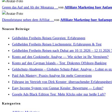
Gegen das Auf und Ab der Monatsza …
von
Affiliate Marketing fuer Anfae
Dienstleistung neben dem Affiliat …
von
Affiliate Marketing fuer Anfaenge
Neueste Beiträge
Geldhelden Freiheits Reisen Georgien: Erfahrungen
Geldhelden Freiheits Reisen Liechtenstein: Erfahrungen & Test
Geldhelden Freiheits Reisen nach Dubai am 10.11.2026 – 12.11.2026 
Konto auf den Cookinseln: Analyse — Wie sicher ist Ihr Vermögen?
Konto auf den Cayman Islands – Test: Diskretes Offshore-Banking
Geldschutz-Akademie – Globales Schutz-Paket: Analyse – Lohnt es si
Paid Ads Mastery: Praxis-Analyse für mehr Conversions
Führung im Vertrieb von Dirk Kreuter: überraschender Erfahrungsberi
Easy Income System von Gunnar Kessler: Bewertung — Lohnt?
Google Ads Black Edition Test: Mehr Klicks oder nur heiße Luft?
Kategorien