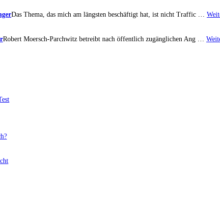
nger
Das Thema, das mich am längsten beschäftigt hat, ist nicht Traffic …
Weit
r
Robert Moersch-Parchwitz betreibt nach öffentlich zugänglichen Ang …
Weit
Test
ch?
cht