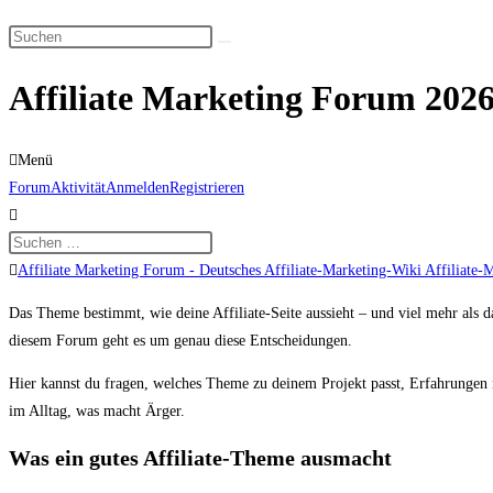
Suche
Diese
umschalten
Website
Affiliate Marketing Forum 2026
durchsuchen
Menü
Forum-
Forum
Aktivität
Anmelden
Registrieren
Navigation
Forum-
Affiliate Marketing Forum - Deutsches Affiliate-Marketing-Wiki Affiliate-
Breadcrumbs
Das Theme bestimmt, wie deine Affiliate-Seite aussieht – und viel mehr als d
-
diesem Forum geht es um genau diese Entscheidungen.
Du
bist
Hier kannst du fragen, welches Theme zu deinem Projekt passt, Erfahrungen 
hier:
im Alltag, was macht Ärger.
Was ein gutes Affiliate-Theme ausmacht