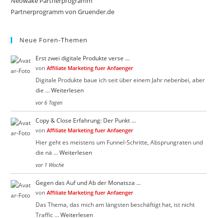
sea
Neowake Partnerprogramm
n
b
Partnerprogramm von Gruender.de
pan
t
e
e
n
n
.
.
Neue Foren-Themen
Erst zwei digitale Produkte verse …
von
Affiliate Marketing fuer Anfaenger
Digitale Produkte baue ich seit über einem Jahr nebenbei, aber
die …
Weiterlesen
vor 6 Tagen
Copy & Close Erfahrung: Der Punkt …
von
Affiliate Marketing fuer Anfaenger
Hier geht es meistens um Funnel-Schritte, Absprungraten und
die nä …
Weiterlesen
vor 1 Woche
Gegen das Auf und Ab der Monatsza …
von
Affiliate Marketing fuer Anfaenger
Das Thema, das mich am längsten beschäftigt hat, ist nicht
Traffic …
Weiterlesen