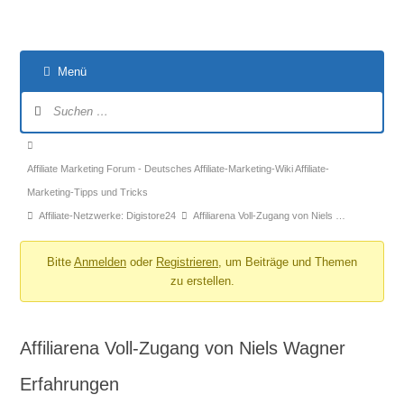
Menü
Forum-
Navigation
Forum-
Breadcrumbs
Affiliate Marketing Forum - Deutsches Affiliate-Marketing-Wiki Affiliate-
-
Marketing-Tipps und Tricks
Du
Affiliate-Netzwerke: Digistore24
Affiliarena Voll-Zugang von Niels …
bist
hier:
Bitte
Anmelden
oder
Registrieren
, um Beiträge und Themen
zu erstellen.
Affiliarena Voll-Zugang von Niels Wagner
Erfahrungen