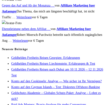
Gegen das Auf und Ab der Monatsza …
von
Affiliate Marketing fuer
Anfaenger
Das Thema, das mich am längsten beschäftigt hat, ist nicht
Traffic …
Weiterlesen
vor 6 Tagen
Dienstleistung neben dem Affiliat …
von
Affiliate Marketing fuer
Anfaenger
Robert Moersch-Parchwitz betreibt nach öffentlich zugänglichen
Ang …
Weiterlesen
vor 6 Tagen
Neueste Beiträge
Geldhelden Freiheits Reisen Georgien: Erfahrungen
Geldhelden Freiheits Reisen Liechtenstein: Erfahrungen & Test
Geldhelden Freiheits Reisen nach Dubai am 10.11.2026 – 12.11.2026
Test
Konto auf den Cookinseln: Analyse — Wie sicher ist Ihr Vermögen?
Konto auf den Cayman Islands – Test: Diskretes Offshore-Banking
Geldschutz-Akademie – Globales Schutz-Paket: Analyse – Lohnt es
sich?
Paid Ads Mastery: Praxis-Analyse für mehr Conversions