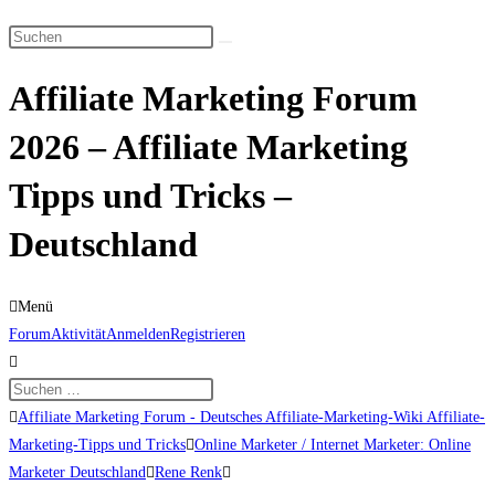
Suche
Diese
umschalten
Website
Affiliate Marketing Forum
durchsuchen
2026 – Affiliate Marketing
Tipps und Tricks –
Deutschland
Menü
Forum-
Forum
Aktivität
Anmelden
Registrieren
Navigation
Forum-
Affiliate Marketing Forum - Deutsches Affiliate-Marketing-Wiki Affiliate-
Breadcrumbs
Marketing-Tipps und Tricks
Online Marketer / Internet Marketer: Online
-
Marketer Deutschland
Rene Renk