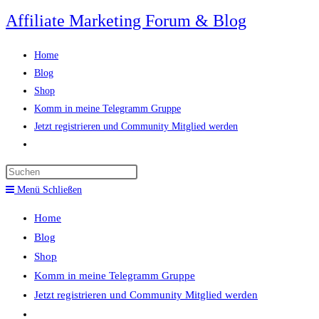
Zum
Affiliate Marketing Forum & Blog
Inhalt
springen
Home
Blog
Shop
Komm in meine Telegramm Gruppe
Jetzt registrieren und Community Mitglied werden
Website-
Suche
Press
umschalten
Escape
Menü
Schließen
to
Home
close
Blog
the
Shop
search
Komm in meine Telegramm Gruppe
panel.
Jetzt registrieren und Community Mitglied werden
Website-