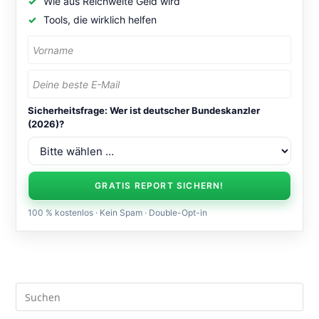
Wie aus Reichweite Geld wird
Tools, die wirklich helfen
Sicherheitsfrage: Wer ist deutscher Bundeskanzler
(2026)?
GRATIS REPORT SICHERN!
100 % kostenlos · Kein Spam · Double-Opt-in
Pre
Es