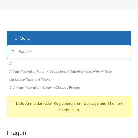
Menü
Forum-
Navigation
Forum-
Breadcrumbs
Affiliate Marketing Forum - Deutsches Affiliate-Marketing-Wiki Affiliate-
-
Marketing-Tipps und Tricks
Du
Affiliate Marketing mit einem Chatbot: Fragen
bist
hier:
Bitte
Anmelden
oder
Registrieren
, um Beiträge und Themen
zu erstellen.
Fragen