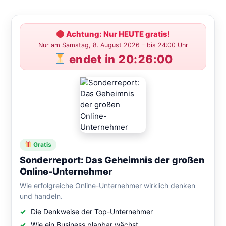
to
clo
the
Achtung: Nur HEUTE gratis!
sea
Nur am Samstag, 8. August 2026 – bis 24:00 Uhr
pan
endet in 20:25:59
Gratis
Sonderreport: Das Geheimnis der großen
Online-Unternehmer
Wie erfolgreiche Online-Unternehmer wirklich denken
und handeln.
Die Denkweise der Top-Unternehmer
Wie ein Business planbar wächst