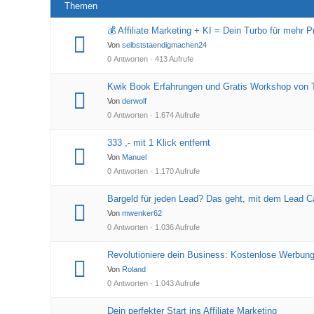
Themen
💰 Affiliate Marketing + KI = Dein Turbo für mehr P
Von
selbststaendigmachen24
0 Antworten · 413 Aufrufe
Kwik Book Erfahrungen und Gratis Workshop von 
Von
derwolf
0 Antworten · 1.674 Aufrufe
333 ,- mit 1 Klick entfernt
Von
Manuel
0 Antworten · 1.170 Aufrufe
Bargeld für jeden Lead? Das geht, mit dem Lead 
Von
mwenker62
0 Antworten · 1.036 Aufrufe
Revolutioniere dein Business: Kostenlose Werbun
Von
Roland
0 Antworten · 1.043 Aufrufe
Dein perfekter Start ins Affiliate Marketing