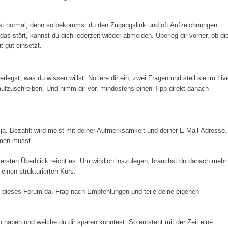
 ist normal, denn so bekommst du den Zugangslink und oft Aufzeichnungen.
s stört, kannst du dich jederzeit wieder abmelden. Überleg dir vorher, ob di
t gut einsetzt.
legst, was du wissen willst. Notiere dir ein, zwei Fragen und stell sie im Liv
e aufzuschreiben. Und nimm dir vor, mindestens einen Tipp direkt danach
ja. Bezahlt wird meist mit deiner Aufmerksamkeit und deiner E-Mail-Adresse.
hmen musst.
ersten Überblick reicht es. Um wirklich loszulegen, brauchst du danach mehr
 einen strukturierten Kurs.
 dieses Forum da. Frag nach Empfehlungen und teile deine eigenen
fen haben und welche du dir sparen konntest. So entsteht mit der Zeit eine