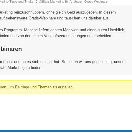
arketing-Tipps und Tricks
Affiliate Marketing für Anfänger: Gratis Webinare
arketing reinzuschnuppern, ohne gleich Geld auszugeben. In diesem
 auf sehenswerte Gratis-Webinare und tauschen uns darüber aus.
ures Programm. Manche liefern echten Mehrwert und einen guten Überblick
finden und von den reinen Verkaufsveranstaltungen unterscheiden.
ebinaren
nt hast und ob es sich gelohnt hat. So helfen wir uns gegenseitig, unsere
iate-Marketing zu finden.
eren
, um Beiträge und Themen zu erstellen.