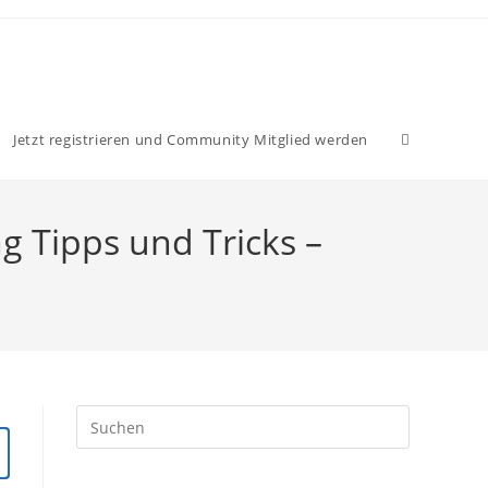
Website-
Jetzt registrieren und Community Mitglied werden
Suche
ng Tipps und Tricks –
umschalten
Press
Escape
to