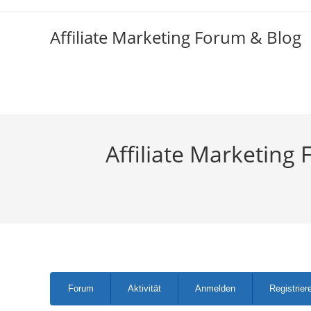
Zum
Inhalt
Affiliate Marketing Forum & Blog
springen
Affiliate Marketing 
Forum-
Forum
Aktivität
Anmelden
Registrier
Navigation