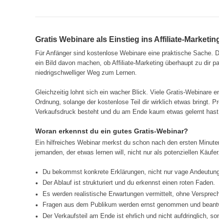
Gratis Webinare als Einstieg ins Affiliate-Marketi
Für Anfänger sind kostenlose Webinare eine praktische Sache. Du
ein Bild davon machen, ob Affiliate-Marketing überhaupt zu dir p
niedrigschwelliger Weg zum Lernen.
Gleichzeitig lohnt sich ein wacher Blick. Viele Gratis-Webinare e
Ordnung, solange der kostenlose Teil dir wirklich etwas bringt. 
Verkaufsdruck besteht und du am Ende kaum etwas gelernt hast
Woran erkennst du ein gutes Gratis-Webinar?
Ein hilfreiches Webinar merkst du schon nach den ersten Minuten
jemanden, der etwas lernen will, nicht nur als potenziellen Käufe
Du bekommst konkrete Erklärungen, nicht nur vage Andeutung
Der Ablauf ist strukturiert und du erkennst einen roten Faden.
Es werden realistische Erwartungen vermittelt, ohne Verspre
Fragen aus dem Publikum werden ernst genommen und beantw
Der Verkaufsteil am Ende ist ehrlich und nicht aufdringlich, 