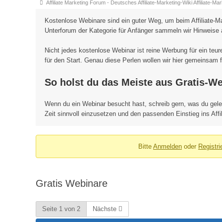
Forum-
Affiliate Marketing Forum - Deutsches Affiliate-Marketing-Wiki Affiliate-M
Breadcrumbs
Kostenlose Webinare sind ein guter Weg, um beim Affiliate-M
-
Unterforum der Kategorie für Anfänger sammeln wir Hinweise
Du
Nicht jedes kostenlose Webinar ist reine Werbung für ein te
bist
für den Start. Genau diese Perlen wollen wir hier gemeinsam 
hier:
So holst du das Meiste aus Gratis-W
Wenn du ein Webinar besucht hast, schreib gern, was du geler
Zeit sinnvoll einzusetzen und den passenden Einstieg ins Affil
Bitte
Anmelden
oder
Registri
Gratis Webinare
Seite 1 von 2
Nächste