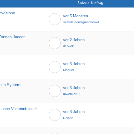
Letzter Beitrag
rovisione
vor 5 Monaten
selbststaendigmachen24
Torsten Jaeger
vor 2 Jahren
derwolf
vor 3 Jahren
Manuel
Cash System!
vor 3 Jahren
mwenker62
g ohne Vorkenntnisse!
vor 3 Jahren
Roland