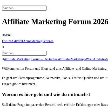
Suche
Diese
umschalten
Website
Affiliate Marketing Forum 2026
durchsuchen
Menü
Forum-
Forum
Aktivität
Anmelden
Registrieren
Navigation
Forum-
Affiliate Marketing Forum - Deutsches Affiliate-Marketing-Wiki Affiliate-
Breadcrumbs
Willkommen im Forum und Blog rund ums Affiliate- und Online-Marketing. Hi
-
Du
Es geht um Partnerprogramme, Netzwerke, Tools, Traffic-Quellen und um Erf
bist
Fragen gibt es hier nicht.
hier:
Worum es hier geht und wie du mitmachst
Stell deine Frage im passenden Bereich, teile ehrliche Erfahrungen oder lies s