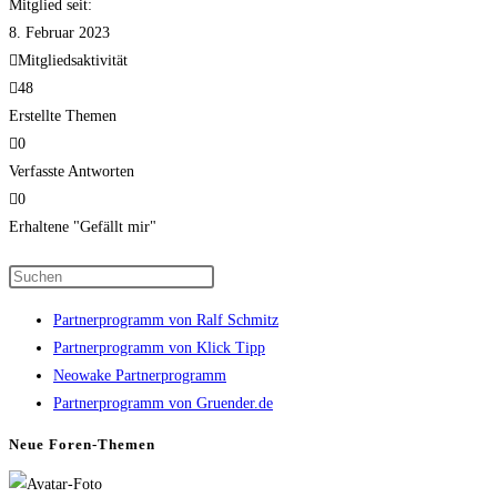
Mitglied seit:
8. Februar 2023
Mitgliedsaktivität
48
Erstellte Themen
0
Verfasste Antworten
0
Erhaltene "Gefällt mir"
Press
Escape
Partnerprogramm von Ralf Schmitz
to
Partnerprogramm von Klick Tipp
close
Neowake Partnerprogramm
the
Partnerprogramm von Gruender.de
search
panel.
Neue Foren-Themen