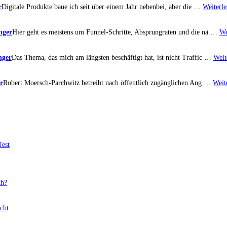
r
Digitale Produkte baue ich seit über einem Jahr nebenbei, aber die …
Weiterle
nger
Hier geht es meistens um Funnel-Schritte, Absprungraten und die nä …
We
nger
Das Thema, das mich am längsten beschäftigt hat, ist nicht Traffic …
Weit
r
Robert Moersch-Parchwitz betreibt nach öffentlich zugänglichen Ang …
Weit
Test
ch?
cht