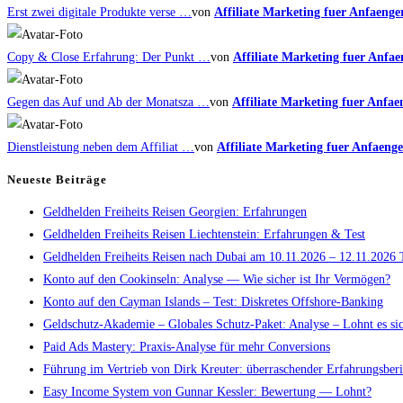
Erst zwei digitale Produkte verse …
von
Affiliate Marketing fuer Anfaenge
Copy & Close Erfahrung: Der Punkt …
von
Affiliate Marketing fuer Anfae
Gegen das Auf und Ab der Monatsza …
von
Affiliate Marketing fuer Anfae
Dienstleistung neben dem Affiliat …
von
Affiliate Marketing fuer Anfaenge
Neueste Beiträge
Geldhelden Freiheits Reisen Georgien: Erfahrungen
Geldhelden Freiheits Reisen Liechtenstein: Erfahrungen & Test
Geldhelden Freiheits Reisen nach Dubai am 10.11.2026 – 12.11.2026 
Konto auf den Cookinseln: Analyse — Wie sicher ist Ihr Vermögen?
Konto auf den Cayman Islands – Test: Diskretes Offshore-Banking
Geldschutz-Akademie – Globales Schutz-Paket: Analyse – Lohnt es si
Paid Ads Mastery: Praxis-Analyse für mehr Conversions
Führung im Vertrieb von Dirk Kreuter: überraschender Erfahrungsberi
Easy Income System von Gunnar Kessler: Bewertung — Lohnt?