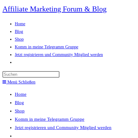
Zum
Affiliate Marketing Forum & Blog
Inhalt
springen
Home
Blog
Shop
Komm in meine Telegramm Gruppe
Jetzt registrieren und Community Mitglied werden
Website-
Suche
Press
umschalten
Escape
Menü
Schließen
to
Home
close
Blog
the
Shop
search
Komm in meine Telegramm Gruppe
panel.
Jetzt registrieren und Community Mitglied werden
Website-