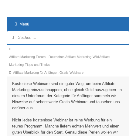
Menü
Forum-
Navigation
Forum-
Breadcrumbs
Affiliate Marketing Forum - Deutsches Affiliate-Marketing-Wiki Affiliate-
-
Marketing-Tipps und Tricks
Du
Affiliate Marketing für Anfänger: Gratis Webinare
bist
Kostenlose Webinare sind ein guter Weg, um beim Affiliate-
hier:
Marketing reinzuschnuppern, ohne gleich Geld auszugeben. In
diesem Unterforum der Kategorie für Anfänger sammeln wir
Hinweise auf sehenswerte Gratis-Webinare und tauschen uns
darüber aus.
Nicht jedes kostenlose Webinar ist reine Werbung für ein
teures Programm. Manche liefern echten Mehrwert und einen
guten Überblick für den Start. Genau diese Perlen wollen wir