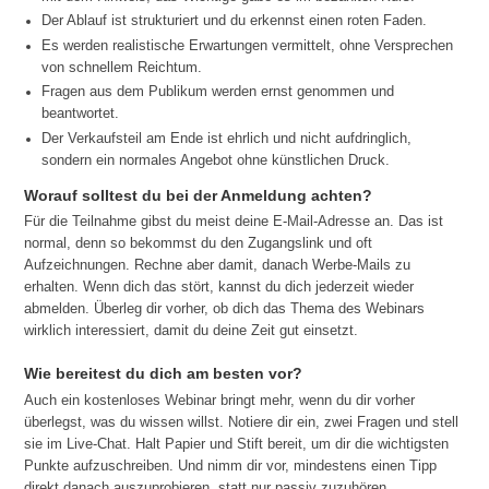
Der Ablauf ist strukturiert und du erkennst einen roten Faden.
Es werden realistische Erwartungen vermittelt, ohne Versprechen
von schnellem Reichtum.
Fragen aus dem Publikum werden ernst genommen und
beantwortet.
Der Verkaufsteil am Ende ist ehrlich und nicht aufdringlich,
sondern ein normales Angebot ohne künstlichen Druck.
Worauf solltest du bei der Anmeldung achten?
Für die Teilnahme gibst du meist deine E-Mail-Adresse an. Das ist
normal, denn so bekommst du den Zugangslink und oft
Aufzeichnungen. Rechne aber damit, danach Werbe-Mails zu
erhalten. Wenn dich das stört, kannst du dich jederzeit wieder
abmelden. Überleg dir vorher, ob dich das Thema des Webinars
wirklich interessiert, damit du deine Zeit gut einsetzt.
Wie bereitest du dich am besten vor?
Auch ein kostenloses Webinar bringt mehr, wenn du dir vorher
überlegst, was du wissen willst. Notiere dir ein, zwei Fragen und stell
sie im Live-Chat. Halt Papier und Stift bereit, um dir die wichtigsten
Punkte aufzuschreiben. Und nimm dir vor, mindestens einen Tipp
direkt danach auszuprobieren, statt nur passiv zuzuhören.