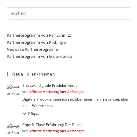
Pre
Es
to
clo
Partnerprogramm von Ralf Schmitz
the
Partnerprogramm von Klick Tipp
sea
Neowake Partnerprogramm
Partnerprogramm von Gruender.de
pan
Neue Foren-Themen
Erst zwei digitale Produkte verse …
von
Affiliate Marketing fuer Anfaenger
Digitale Produkte baue ich seit über einem Jahr nebenbei, aber
die …
Weiterlesen
vor 5 Tagen
Copy & Close Erfahrung: Der Punkt …
von
Affiliate Marketing fuer Anfaenger