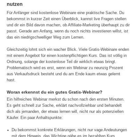
nutzen
Für Anfänger sind kostenlose Webinare eine praktische Sache. Du
bekommst in kurzer Zeit einen Überblick, kannst live Fragen stellen
und dir ein Bild davon machen, ob Affiliate-Marketing überhaupt zu dir
passt. Gerade am Anfang, wenn du noch nichts investieren willst, ist
das ein niedrigschwelliger Weg zum Lernen.
Gleichzeitig lohnt sich ein wacher Blick. Viele Gratis-Webinare enden
mit einem Angebot für einen kostenpflichtigen Kurs. Das ist völlig in
Ordnung, solange der kostenlose Teil dir wirklich etwas bringt.
Problematisch wird es erst, wenn ein Webinar zu neunzig Prozent
aus Verkaufsdruck besteht und du am Ende kaum etwas gelernt
hast.
Woran erkennst du ein gutes Gratis-Webinar?
Ein hilfreiches Webinar merkst du schon nach den ersten Minuten.
Es geht schnell zur Sache, erklärt nachvollziehbar und behandelt
dich als jemanden, der etwas lernen will, nicht nur als potenziellen
Käufer. Ein paar Anhaltspunkte:
Du bekommst konkrete Erklärungen, nicht nur vage Andeutungen
mit dem Hinweis, das Wichtige gäbe es im bezahlten Kurs.