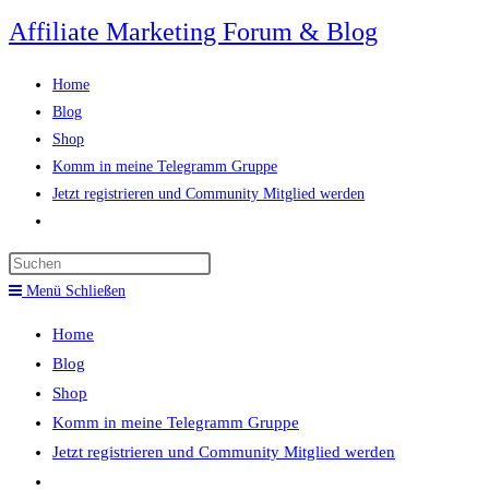
Zum
Affiliate Marketing Forum & Blog
Inhalt
springen
Home
Blog
Shop
Komm in meine Telegramm Gruppe
Jetzt registrieren und Community Mitglied werden
Website-
Suche
Press
umschalten
Escape
Menü
Schließen
to
Home
close
Blog
the
Shop
search
Komm in meine Telegramm Gruppe
panel.
Jetzt registrieren und Community Mitglied werden
Website-