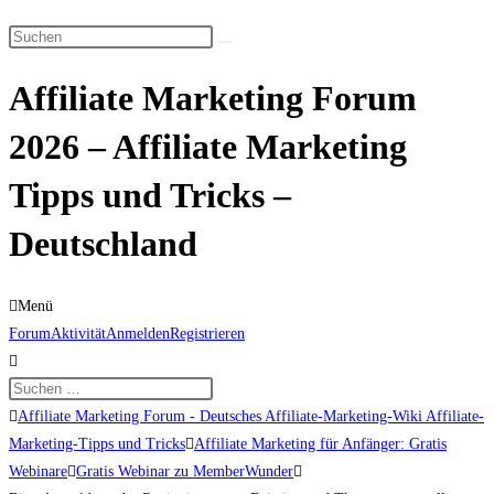
Suche
Diese
umschalten
Website
Affiliate Marketing Forum
durchsuchen
2026 – Affiliate Marketing
Tipps und Tricks –
Deutschland
Menü
Forum-
Forum
Aktivität
Anmelden
Registrieren
Navigation
Forum-
Affiliate Marketing Forum - Deutsches Affiliate-Marketing-Wiki Affiliate-
Breadcrumbs
Marketing-Tipps und Tricks
Affiliate Marketing für Anfänger: Gratis
-
Webinare
Gratis Webinar zu MemberWunder