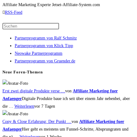
Daumen
Daumen
Affiliate Marketing Experte
Jetset-Affiliate-System.com
nach
nach
RSS-Feed
unten.
oben.
Press
Escape
Partnerprogramm von Ralf Schmitz
to
Partnerprogramm von Klick Tipp
close
Neowake Partnerprogramm
the
Partnerprogramm von Gruender.de
search
panel.
Neue Foren-Themen
Erst zwei digitale Produkte verse …
von
Affiliate Marketing fuer
Anfaenger
Digitale Produkte baue ich seit über einem Jahr nebenbei, aber
die …
Weiterlesen
vor 7 Tagen
Copy & Close Erfahrung: Der Punkt …
von
Affiliate Marketing fuer
Anfaenger
Hier geht es meistens um Funnel-Schritte, Absprungraten und
die nä …
Weiterlesen
vor 1 Woche