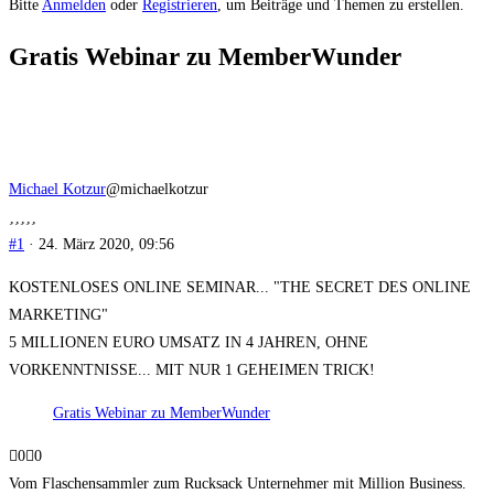
Du
Bitte
Anmelden
oder
Registrieren
, um Beiträge und Themen zu erstellen.
bist
Gratis Webinar zu MemberWunder
hier:
Michael Kotzur
@michaelkotzur
#1
· 24. März 2020, 09:56
KOSTENLOSES ONLINE SEMINAR... "THE SECRET DES ONLINE
MARKETING"
5 MILLIONEN EURO UMSATZ IN 4 JAHREN, OHNE
VORKENNTNISSE... MIT NUR 1 GEHEIMEN TRICK!
Gratis Webinar zu MemberWunder
Anklicken
Anklicken
0
0
für
für
Vom Flaschensammler zum Rucksack Unternehmer mit Million Business.