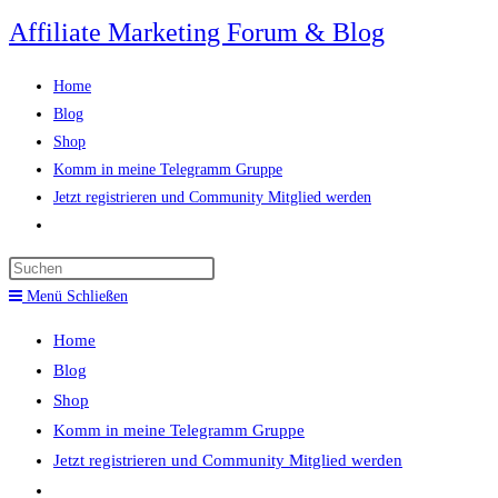
Zum
Affiliate Marketing Forum & Blog
Inhalt
springen
Home
Blog
Shop
Komm in meine Telegramm Gruppe
Jetzt registrieren und Community Mitglied werden
Website-
Suche
Press
umschalten
Escape
Menü
Schließen
to
Home
close
Blog
the
Shop
search
Komm in meine Telegramm Gruppe
panel.
Jetzt registrieren und Community Mitglied werden
Website-