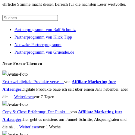
ehrliche Stimme macht diesen Bereich für die nächsten Leser wertvoller.
Press
Escape
Partnerprogramm von Ralf Schmitz
to
Partnerprogramm von Klick Tipp
close
Neowake Partnerprogramm
the
Partnerprogramm von Gruender.de
search
panel.
Neue Foren-Themen
Erst zwei digitale Produkte verse …
von
Affiliate Marketing fuer
Anfaenger
Digitale Produkte baue ich seit über einem Jahr nebenbei, aber
die …
Weiterlesen
vor 7 Tagen
Copy & Close Erfahrung: Der Punkt …
von
Affiliate Marketing fuer
Anfaenger
Hier geht es meistens um Funnel-Schritte, Absprungraten und
die nä …
Weiterlesen
vor 1 Woche