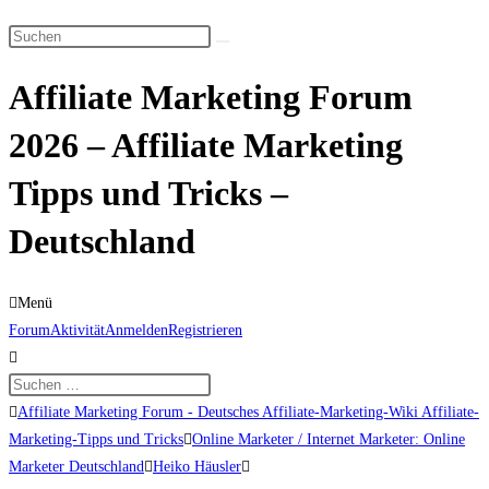
Suche
Diese
umschalten
Website
Affiliate Marketing Forum
durchsuchen
2026 – Affiliate Marketing
Tipps und Tricks –
Deutschland
Menü
Forum-
Forum
Aktivität
Anmelden
Registrieren
Navigation
Forum-
Affiliate Marketing Forum - Deutsches Affiliate-Marketing-Wiki Affiliate-
Breadcrumbs
Marketing-Tipps und Tricks
Online Marketer / Internet Marketer: Online
-
Marketer Deutschland
Heiko Häusler