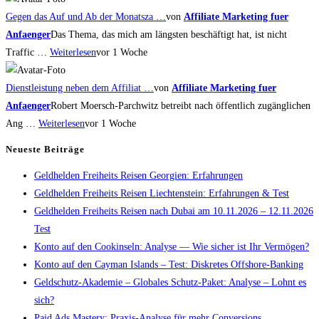
Gegen das Auf und Ab der Monatsza …
von
Affiliate Marketing fuer
Anfaenger
Das Thema, das mich am längsten beschäftigt hat, ist nicht
Traffic …
Weiterlesen
vor 1 Woche
Dienstleistung neben dem Affiliat …
von
Affiliate Marketing fuer
Anfaenger
Robert Moersch-Parchwitz betreibt nach öffentlich zugänglichen
Ang …
Weiterlesen
vor 1 Woche
Neueste Beiträge
Geldhelden Freiheits Reisen Georgien: Erfahrungen
Geldhelden Freiheits Reisen Liechtenstein: Erfahrungen & Test
Geldhelden Freiheits Reisen nach Dubai am 10.11.2026 – 12.11.2026
Test
Konto auf den Cookinseln: Analyse — Wie sicher ist Ihr Vermögen?
Konto auf den Cayman Islands – Test: Diskretes Offshore-Banking
Geldschutz-Akademie – Globales Schutz-Paket: Analyse – Lohnt es
sich?
Paid Ads Mastery: Praxis-Analyse für mehr Conversions