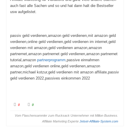
auch fast alle Sachen und so und hat dann halt die Bestseller
usw aufgelistet.
passiv geld verdienen,amazon geld verdienen,mit amazon geld
verdienen,online geld verdienen,geld verdienen im internet,geld
verdienen mit amazon,geld verdienen amazon,amazon
partnernet,amazon partnernet geld verdienen,amazon partnernet
tutorial,amazon
partnerprogramm
,passive einnahmen
amazon,geld verdienen online,geld verdienen,amazon
partner,michael kotzur,geld verdienen mit amazon affiliate,passiv
geld verdienen 2022,passives einkommen 2022
A
A
0
0
n
n
k
k
Vom Flaschensammler zum Rucksack Unternehmer mit Million Business.
l
l
i
i
Affiliate Marketing Experte
Jetset-Affiliate-System.com
c
c
k
k