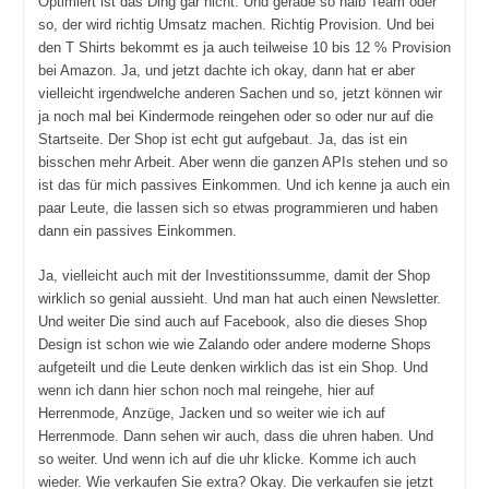
Optimiert ist das Ding gar nicht. Und gerade so halb Team oder
so, der wird richtig Umsatz machen. Richtig Provision. Und bei
den T Shirts bekommt es ja auch teilweise 10 bis 12 % Provision
bei Amazon. Ja, und jetzt dachte ich okay, dann hat er aber
vielleicht irgendwelche anderen Sachen und so, jetzt können wir
ja noch mal bei Kindermode reingehen oder so oder nur auf die
Startseite. Der Shop ist echt gut aufgebaut. Ja, das ist ein
bisschen mehr Arbeit. Aber wenn die ganzen APIs stehen und so
ist das für mich passives Einkommen. Und ich kenne ja auch ein
paar Leute, die lassen sich so etwas programmieren und haben
dann ein passives Einkommen.
Ja, vielleicht auch mit der Investitionssumme, damit der Shop
wirklich so genial aussieht. Und man hat auch einen Newsletter.
Und weiter Die sind auch auf Facebook, also die dieses Shop
Design ist schon wie wie Zalando oder andere moderne Shops
aufgeteilt und die Leute denken wirklich das ist ein Shop. Und
wenn ich dann hier schon noch mal reingehe, hier auf
Herrenmode, Anzüge, Jacken und so weiter wie ich auf
Herrenmode. Dann sehen wir auch, dass die uhren haben. Und
so weiter. Und wenn ich auf die uhr klicke. Komme ich auch
wieder. Wie verkaufen Sie extra? Okay. Die verkaufen sie jetzt