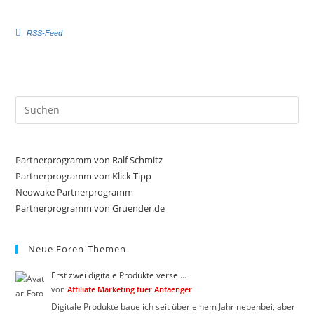
e
e
n
n
f
f
RSS-Feed
ü
ü
r
r
D
D
a
a
u
u
m
m
e
e
Pre
n
n
n
n
Es
a
a
c
c
to
h
h
u
o
clo
Partnerprogramm von Ralf Schmitz
n
b
the
t
e
Partnerprogramm von Klick Tipp
e
n
sea
Neowake Partnerprogramm
n
.
.
Partnerprogramm von Gruender.de
pan
Neue Foren-Themen
Erst zwei digitale Produkte verse …
von
Affiliate Marketing fuer Anfaenger
Digitale Produkte baue ich seit über einem Jahr nebenbei, aber