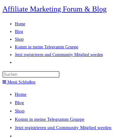
Zum
Affiliate Marketing Forum & Blog
Inhalt
springen
Home
Blog
Shop
Komm in meine Telegramm Gruppe
Jetzt registrieren und Community Mitglied werden
Website-
Suche
Press
umschalten
Escape
Menü
Schließen
to
Home
close
Blog
the
Shop
search
Komm in meine Telegramm Gruppe
panel.
Jetzt registrieren und Community Mitglied werden
Website-