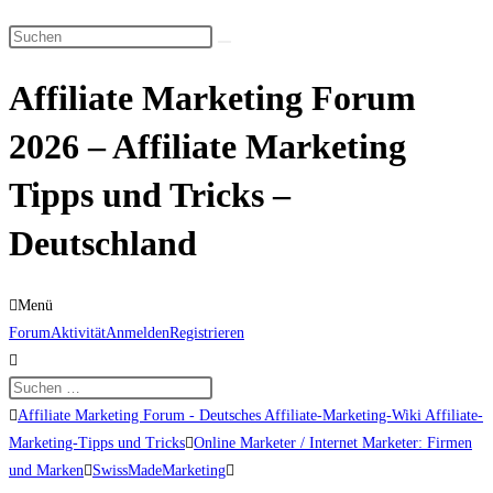
Suche
Diese
umschalten
Website
Affiliate Marketing Forum
durchsuchen
2026 – Affiliate Marketing
Tipps und Tricks –
Deutschland
Menü
Forum-
Forum
Aktivität
Anmelden
Registrieren
Navigation
Forum-
Affiliate Marketing Forum - Deutsches Affiliate-Marketing-Wiki Affiliate-
Breadcrumbs
Marketing-Tipps und Tricks
Online Marketer / Internet Marketer: Firmen
-
und Marken
SwissMadeMarketing