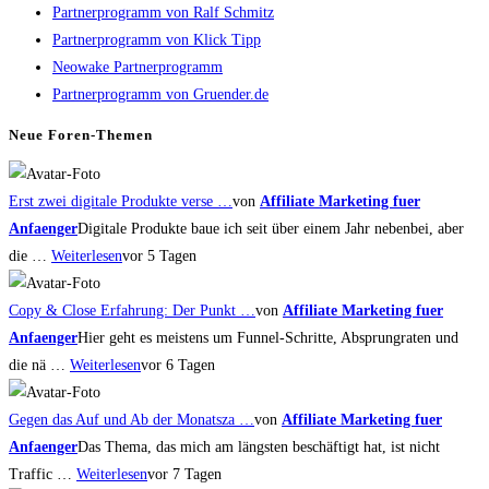
Partnerprogramm von Ralf Schmitz
to
Partnerprogramm von Klick Tipp
close
Neowake Partnerprogramm
the
Partnerprogramm von Gruender.de
search
panel.
Neue Foren-Themen
Erst zwei digitale Produkte verse …
von
Affiliate Marketing fuer
Anfaenger
Digitale Produkte baue ich seit über einem Jahr nebenbei, aber
die …
Weiterlesen
vor 5 Tagen
Copy & Close Erfahrung: Der Punkt …
von
Affiliate Marketing fuer
Anfaenger
Hier geht es meistens um Funnel-Schritte, Absprungraten und
die nä …
Weiterlesen
vor 6 Tagen
Gegen das Auf und Ab der Monatsza …
von
Affiliate Marketing fuer
Anfaenger
Das Thema, das mich am längsten beschäftigt hat, ist nicht
Traffic …
Weiterlesen
vor 7 Tagen