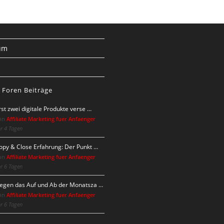
um
s
 Foren Beiträge
rst zwei digitale Produkte verse …
on
Affiliate Marketing fuer Anfaenger
r 4 Tagen
opy & Close Erfahrung: Der Punkt …
on
Affiliate Marketing fuer Anfaenger
r 6 Tagen
egen das Auf und Ab der Monatsza …
on
Affiliate Marketing fuer Anfaenger
r 6 Tagen