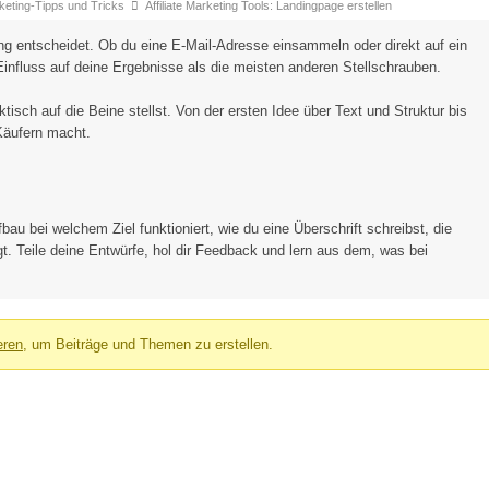
arketing-Tipps und Tricks
Affiliate Marketing Tools: Landingpage erstellen
ung entscheidet. Ob du eine E-Mail-Adresse einsammeln oder direkt auf ein
 Einfluss auf deine Ergebnisse als die meisten anderen Stellschrauben.
sch auf die Beine stellst. Von der ersten Idee über Text und Struktur bis
Käufern macht.
au bei welchem Ziel funktioniert, wie du eine Überschrift schreibst, die
. Teile deine Entwürfe, hol dir Feedback und lern aus dem, was bei
eren
, um Beiträge und Themen zu erstellen.