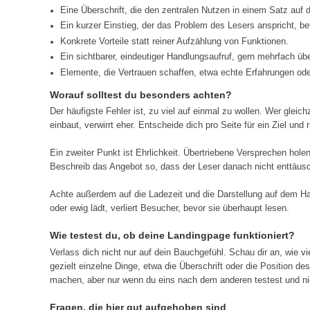
Eine Überschrift, die den zentralen Nutzen in einem Satz auf d
Ein kurzer Einstieg, der das Problem des Lesers anspricht, be
Konkrete Vorteile statt reiner Aufzählung von Funktionen.
Ein sichtbarer, eindeutiger Handlungsaufruf, gern mehrfach über
Elemente, die Vertrauen schaffen, etwa echte Erfahrungen ode
Worauf solltest du besonders achten?
Der häufigste Fehler ist, zu viel auf einmal zu wollen. Wer gleic
einbaut, verwirrt eher. Entscheide dich pro Seite für ein Ziel und r
Ein zweiter Punkt ist Ehrlichkeit. Übertriebene Versprechen holen
Beschreib das Angebot so, dass der Leser danach nicht enttäusc
Achte außerdem auf die Ladezeit und die Darstellung auf dem Hand
oder ewig lädt, verliert Besucher, bevor sie überhaupt lesen.
Wie testest du, ob deine Landingpage funktioniert?
Verlass dich nicht nur auf dein Bauchgefühl. Schau dir an, wie 
gezielt einzelne Dinge, etwa die Überschrift oder die Position 
machen, aber nur wenn du eins nach dem anderen testest und nich
Fragen, die hier gut aufgehoben sind