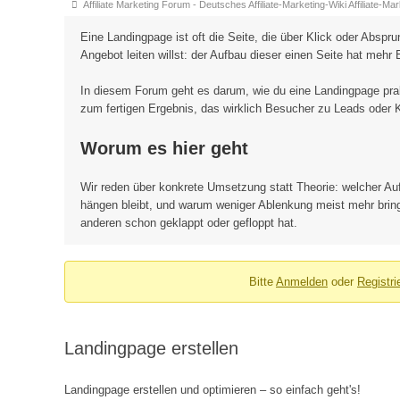
Forum-
Affiliate Marketing Forum - Deutsches Affiliate-Marketing-Wiki Affiliate-M
Breadcrumbs
Eine Landingpage ist oft die Seite, die über Klick oder Abspr
-
Angebot leiten willst: der Aufbau dieser einen Seite hat mehr
Du
In diesem Forum geht es darum, wie du eine Landingpage prakti
bist
zum fertigen Ergebnis, das wirklich Besucher zu Leads oder 
hier:
Worum es hier geht
Wir reden über konkrete Umsetzung statt Theorie: welcher Aufb
hängen bleibt, und warum weniger Ablenkung meist mehr bringt
anderen schon geklappt oder gefloppt hat.
Bitte
Anmelden
oder
Registri
Landingpage erstellen
Landingpage erstellen und optimieren – so einfach geht's!