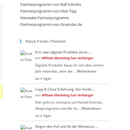
close
Partnerprogramm von Ralf Schmitz
the
Partnerprogramm von Klick Tipp
search
Neowake Partnerprogramm
Partnerprogramm von Gruender.de
panel.
Neue Foren-Themen
Erst zwei digitale Produkte verse …
von
Affiliate Marketing fuer Anfaenger
Digitale Produkte baue ich seit über einem
Jahr nebenbei, aber die …
Weiterlesen
vor 4 Tagen
Copy & Close Erfahrung: Der Punkt …
von
Affiliate Marketing fuer Anfaenger
Hier geht es meistens um Funnel-Schritte,
Absprungraten und die nä …
Weiterlesen
vor 6 Tagen
Gegen das Auf und Ab der Monatsza …