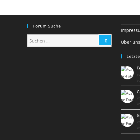
Forum Suche
Impress
Über un
Letzte
E
v
vo
C
v
vo
G
v
vo