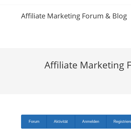
Zum
Inhalt
Affiliate Marketing Forum & Blog
springen
Affiliate Marketing 
Forum-
Forum
Aktivität
Anmelden
Registrier
Navigation