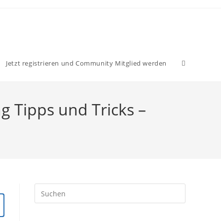
Website-
Jetzt registrieren und Community Mitglied werden
Suche
ng Tipps und Tricks –
umschalten
Press
Escape
to