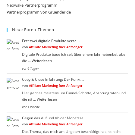
e
n
sea
Neowake Partnerprogramm
n
.
.
Partnerprogramm von Gruender.de
pan
Neue Foren-Themen
Erst zwei digitale Produkte verse …
von
Affiliate Marketing fuer Anfaenger
Digitale Produkte baue ich seit über einem Jahr nebenbei, aber
die …
Weiterlesen
vor 6 Tagen
Copy & Close Erfahrung: Der Punkt …
von
Affiliate Marketing fuer Anfaenger
Hier geht es meistens um Funnel-Schritte, Absprungraten und
die nä …
Weiterlesen
vor 1 Woche
Gegen das Auf und Ab der Monatsza …
von
Affiliate Marketing fuer Anfaenger
Das Thema, das mich am längsten beschäftigt hat, ist nicht