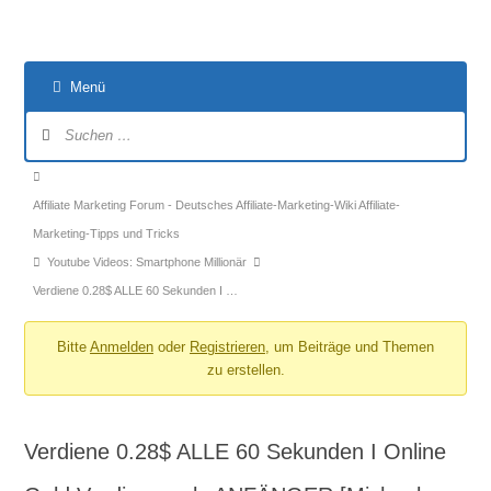
Menü
Forum-
Navigation
Forum-
Breadcrumbs
Affiliate Marketing Forum - Deutsches Affiliate-Marketing-Wiki Affiliate-
-
Marketing-Tipps und Tricks
Du
Youtube Videos: Smartphone Millionär
bist
Verdiene 0.28$ ALLE 60 Sekunden I …
hier:
Bitte
Anmelden
oder
Registrieren
, um Beiträge und Themen
zu erstellen.
Verdiene 0.28$ ALLE 60 Sekunden I Online