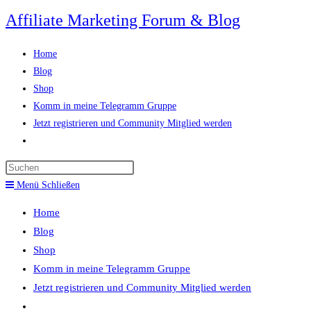
Zum
Affiliate Marketing Forum & Blog
Inhalt
springen
Home
Blog
Shop
Komm in meine Telegramm Gruppe
Jetzt registrieren und Community Mitglied werden
Website-
Suche
Press
umschalten
Escape
Menü
Schließen
to
Home
close
Blog
the
Shop
search
Komm in meine Telegramm Gruppe
panel.
Jetzt registrieren und Community Mitglied werden
Website-