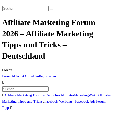
Suche
Diese
umschalten
Website
Affiliate Marketing Forum
durchsuchen
2026 – Affiliate Marketing
Tipps und Tricks –
Deutschland
Menü
Forum-
Forum
Aktivität
Anmelden
Registrieren
Navigation
Forum-
Affiliate Marketing Forum - Deutsches Affiliate-Marketing-Wiki Affiliate-
Breadcrumbs
Marketing-Tipps und Tricks
Facebook Werbung - Facebook Ads Forum:
-
Tipps