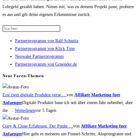
Lehrgeld gezahlt haben. Nimm mit, was zu deinem Projekt passt, probiere
es aus und gib deine eigenen Erkenntnisse zurück.
Press
Escape
Partnerprogramm von Ralf Schmitz
to
Partnerprogramm von Klick Tipp
close
Neowake Partnerprogramm
the
Partnerprogramm von Gruender.de
search
panel.
Neue Foren-Themen
Erst zwei digitale Produkte verse …
von
Affiliate Marketing fuer
Anfaenger
Digitale Produkte baue ich seit über einem Jahr nebenbei, aber
die …
Weiterlesen
vor 5 Tagen
Copy & Close Erfahrung: Der Punkt …
von
Affiliate Marketing fuer
Anfaenger
Hier geht es meistens um Funnel-Schritte, Absprungraten und