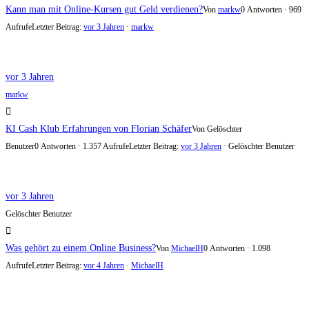
Kann man mit Online-Kursen gut Geld verdienen?
Von
markw
0 Antworten · 969
Aufrufe
Letzter Beitrag:
vor 3 Jahren
·
markw
vor 3 Jahren
markw
KI Cash Klub Erfahrungen von Florian Schäfer
Von Gelöschter
Benutzer
0 Antworten · 1.357 Aufrufe
Letzter Beitrag:
vor 3 Jahren
· Gelöschter Benutzer
vor 3 Jahren
Gelöschter Benutzer
Was gehört zu einem Online Business?
Von
MichaelH
0 Antworten · 1.098
Aufrufe
Letzter Beitrag:
vor 4 Jahren
·
MichaelH