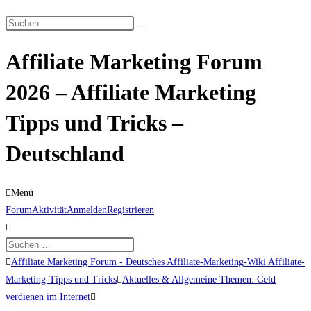
Suche
Diese
umschalten
Website
Affiliate Marketing Forum
durchsuchen
2026 – Affiliate Marketing
Tipps und Tricks –
Deutschland
Menü
Forum-
Forum
Aktivität
Anmelden
Registrieren
Navigation
Forum-
Affiliate Marketing Forum - Deutsches Affiliate-Marketing-Wiki Affiliate-
Breadcrumbs
Marketing-Tipps und Tricks
Aktuelles & Allgemeine Themen: Geld
-
verdienen im Internet