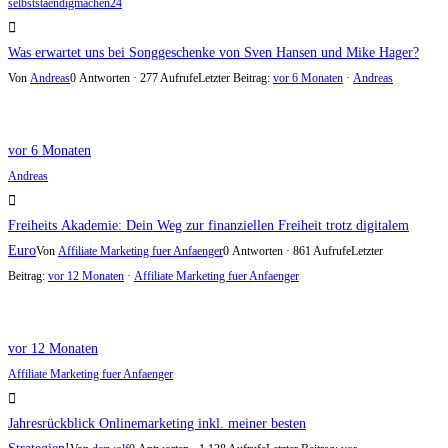
selbststaendigmachen24
Was erwartet uns bei Songgeschenke von Sven Hansen und Mike Hager?
Von
Andreas
0 Antworten · 277 Aufrufe
Letzter Beitrag:
vor 6 Monaten
·
Andreas
vor 6 Monaten
Andreas
Freiheits Akademie: Dein Weg zur finanziellen Freiheit trotz digitalem
Euro
Von
Affiliate Marketing fuer Anfaenger
0 Antworten · 861 Aufrufe
Letzter
Beitrag:
vor 12 Monaten
·
Affiliate Marketing fuer Anfaenger
vor 12 Monaten
Affiliate Marketing fuer Anfaenger
Jahresrückblick Onlinemarketing inkl. meiner besten