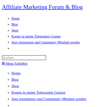
Zum
Affiliate Marketing Forum & Blog
Inhalt
springen
Home
Blog
Shop
Komm in meine Telegramm Gruppe
Jetzt registrieren und Community Mitglied werden
Website-
Suche
Press
umschalten
Escape
Menü
Schließen
to
Home
close
Blog
the
Shop
search
Komm in meine Telegramm Gruppe
panel.
Jetzt registrieren und Community Mitglied werden
Website-