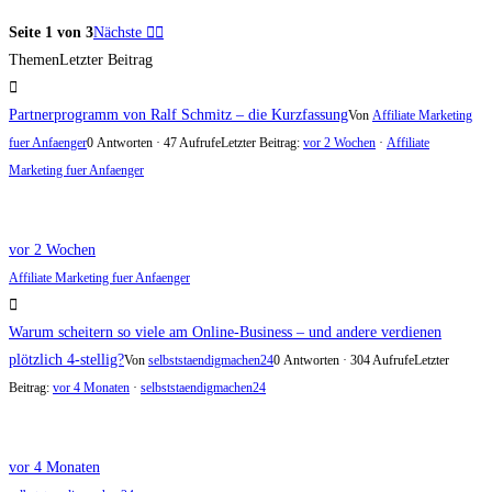
Seite 1 von 3
Nächste
Themen
Letzter Beitrag
Partnerprogramm von Ralf Schmitz – die Kurzfassung
Von
Affiliate Marketing
fuer Anfaenger
0 Antworten · 47 Aufrufe
Letzter Beitrag:
vor 2 Wochen
·
Affiliate
Marketing fuer Anfaenger
vor 2 Wochen
Affiliate Marketing fuer Anfaenger
Warum scheitern so viele am Online-Business – und andere verdienen
plötzlich 4-stellig?
Von
selbststaendigmachen24
0 Antworten · 304 Aufrufe
Letzter
Beitrag:
vor 4 Monaten
·
selbststaendigmachen24
vor 4 Monaten