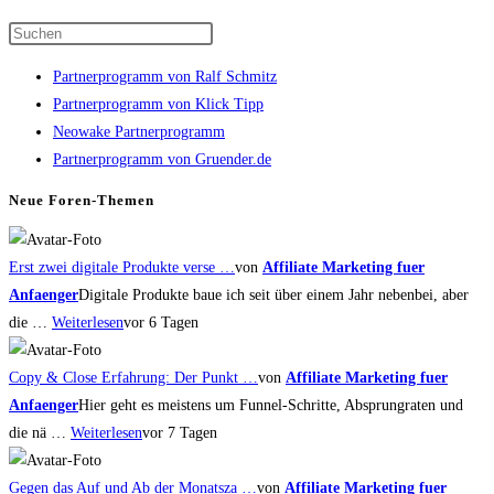
Press
Escape
Partnerprogramm von Ralf Schmitz
to
Partnerprogramm von Klick Tipp
close
Neowake Partnerprogramm
the
Partnerprogramm von Gruender.de
search
panel.
Neue Foren-Themen
Erst zwei digitale Produkte verse …
von
Affiliate Marketing fuer
Anfaenger
Digitale Produkte baue ich seit über einem Jahr nebenbei, aber
die …
Weiterlesen
vor 6 Tagen
Copy & Close Erfahrung: Der Punkt …
von
Affiliate Marketing fuer
Anfaenger
Hier geht es meistens um Funnel-Schritte, Absprungraten und
die nä …
Weiterlesen
vor 7 Tagen
Gegen das Auf und Ab der Monatsza …
von
Affiliate Marketing fuer