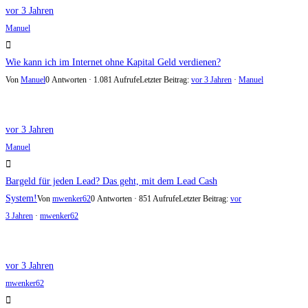
vor 3 Jahren
Manuel
Wie kann ich im Internet ohne Kapital Geld verdienen?
Von
Manuel
0 Antworten · 1.081 Aufrufe
Letzter Beitrag:
vor 3 Jahren
·
Manuel
vor 3 Jahren
Manuel
Bargeld für jeden Lead? Das geht, mit dem Lead Cash
System!
Von
mwenker62
0 Antworten · 851 Aufrufe
Letzter Beitrag:
vor
3 Jahren
·
mwenker62
vor 3 Jahren
mwenker62