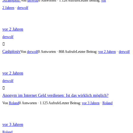
Strategien!
Von
derwolf
0 Antworten · 1.128 Aufrufe
Letzter Beitrag:
vor
2 Jahren
·
derwolf
vor 2 Jahren
derwolf
Cashplosiv
Von
derwolf
0 Antworten · 868 Aufrufe
Letzter Beitrag:
vor 2 Jahren
·
derwolf
vor 2 Jahren
derwolf
Anonym im Internet Geld verdienen: Ist das wirklich möglich?
Von
Roland
0 Antworten · 1.125 Aufrufe
Letzter Beitrag:
vor 3 Jahren
·
Roland
vor 3 Jahren
Roland