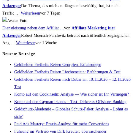
Anfaenger
Das Thema, das mich am längsten beschäftigt hat, ist nicht
Traffic …
Weiterlesen
vor 7 Tagen
Dienstleistung neben dem Affiliat …
von
Affiliate Marketing fuer
Anfaenger
Robert Moersch-Parchwitz betreibt nach öffentlich zugänglichen
Ang …
Weiterlesen
vor 1 Woche
Neueste Beiträge
Geldhelden Freiheits Reisen Georgien: Erfahrungen
Geldhelden Freiheits Reisen Liechtenstein: Erfahrungen & Test
Geldhelden Freiheits Reisen nach Dubai am 10.11.2026 – 12.11.2026
Test
Konto auf den Cookinseln: Analyse — Wie sicher ist Ihr Vermögen?
Konto auf den Cayman Islands – Test: Diskretes Offshore-Banking
Geldschutz-Akademie – Globales Schutz-Paket: Analyse – Lohnt es
sich?
Paid Ads Mastery: Praxis-Analyse für mehr Conversions
Führung im Vertrieb von Dirk Kreuter: überraschender