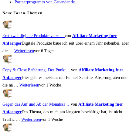
Partnerprogramm von Gruender.de
search
panel.
Neue Foren-Themen
Erst zwei digitale Produkte verse …
von
Affiliate Marketing fuer
Anfaenger
Digitale Produkte baue ich seit über einem Jahr nebenbei, aber
die …
Weiterlesen
vor 6 Tagen
Copy & Close Erfahrung: Der Punkt …
von
Affiliate Marketing fuer
Anfaenger
Hier geht es meistens um Funnel-Schritte, Absprungraten und
die nä …
Weiterlesen
vor 1 Woche
Gegen das Auf und Ab der Monatsza …
von
Affiliate Marketing fuer
Anfaenger
Das Thema, das mich am längsten beschäftigt hat, ist nicht
Traffic …
Weiterlesen
vor 1 Woche