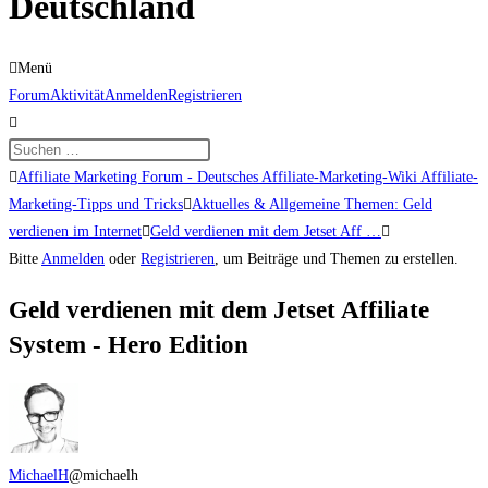
Deutschland
Menü
Forum-
Forum
Aktivität
Anmelden
Registrieren
Navigation
Forum-
Affiliate Marketing Forum - Deutsches Affiliate-Marketing-Wiki Affiliate-
Breadcrumbs
Marketing-Tipps und Tricks
Aktuelles & Allgemeine Themen: Geld
-
verdienen im Internet
Geld verdienen mit dem Jetset Aff …
Du
Bitte
Anmelden
oder
Registrieren
, um Beiträge und Themen zu erstellen.
bist
Geld verdienen mit dem Jetset Affiliate
hier:
System - Hero Edition
MichaelH
@michaelh