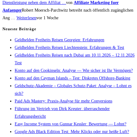
Dienstleistung neben dem Affiliat …
von
Affiliate Marketing fuer
Anfaenger
Robert Moersch-Parchwitz betreibt nach öffentlich zugänglichen
Ang …
Weiterlesen
vor 1 Woche
Neueste Beiträge
Geldhelden Freiheits Reisen Georgien: Erfahrungen
Geldhelden Freiheits Reisen Liechtenstein: Erfahrungen & Test
Geldhelden Freiheits Reisen nach Dubai am 10.11.2026 – 12.11.2026
Test
Konto auf den Cookinseln: Analyse — Wie sicher ist Ihr Vermögen?
Konto auf den Cayman Islands – Test: Diskretes Offshore-Banking
Geldschutz-Akademie – Globales Schutz-Paket: Analyse – Lohnt es
sich?
Paid Ads Mastery: Praxis-Analyse für mehr Conversions
Führung im Vertrieb von Dirk Kreuter: überraschender
Erfahrungsbericht
Easy Income System von Gunnar Kessler: Bewertung — Lohnt?
Google Ads Black Edition Test: Mehr Klicks oder nur heiße Luft?