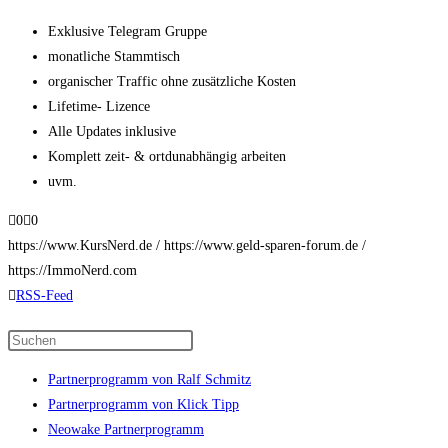
Exklusive Telegram Gruppe
monatliche Stammtisch
organischer Traffic ohne zusätzliche Kosten
Lifetime- Lizence
Alle Updates inklusive
Komplett zeit- & ortdunabhängig arbeiten
uvm.
Anklicken
Anklicken
0
0
für
für
https://www.KursNerd.de
/
https://www.geld-sparen-forum.de
/
Daumen
Daumen
https://ImmoNerd.com
nach
nach
RSS-Feed
unten.
oben.
Press
Escape
Partnerprogramm von Ralf Schmitz
to
Partnerprogramm von Klick Tipp
close
Neowake Partnerprogramm
the