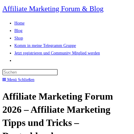
Zum
Affiliate Marketing Forum & Blog
Inhalt
springen
Home
Blog
Shop
Komm in meine Telegramm Gruppe
Jetzt registrieren und Community Mitglied werden
Website-
Suche
Press
umschalten
Escape
Menü
Schließen
to
Affiliate Marketing Forum
close
the
2026 – Affiliate Marketing
search
panel.
Tipps und Tricks –