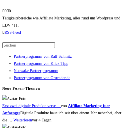
Anklicken
Anklicken
0
0
für
für
Tätigkeitsbereiche wie Affiliate Marketing, alles rund um Wordpress und
Daumen
Daumen
EDV / IT.
nach
nach
RSS-Feed
unten.
oben.
Press
Escape
Partnerprogramm von Ralf Schmitz
to
Partnerprogramm von Klick Tipp
close
Neowake Partnerprogramm
the
Partnerprogramm von Gruender.de
search
panel.
Neue Foren-Themen
Erst zwei digitale Produkte verse …
von
Affiliate Marketing fuer
Anfaenger
Digitale Produkte baue ich seit über einem Jahr nebenbei, aber
die …
Weiterlesen
vor 4 Tagen