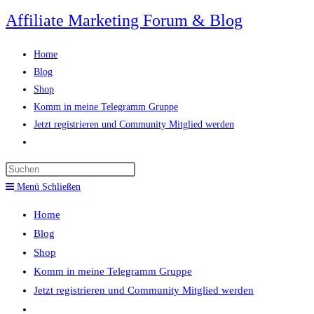
Zum
Affiliate Marketing Forum & Blog
Inhalt
springen
Home
Blog
Shop
Komm in meine Telegramm Gruppe
Jetzt registrieren und Community Mitglied werden
Website-
Suche
Press
umschalten
Escape
Menü
Schließen
to
Home
close
Blog
the
Shop
search
Komm in meine Telegramm Gruppe
panel.
Jetzt registrieren und Community Mitglied werden
Website-