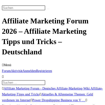
Suche
Diese
umschalten
Website
Affiliate Marketing Forum
durchsuchen
2026 – Affiliate Marketing
Tipps und Tricks –
Deutschland
Menü
Forum-
Forum
Aktivität
Anmelden
Registrieren
Navigation
Forum-
Affiliate Marketing Forum - Deutsches Affiliate-Marketing-Wiki Affiliate-
Breadcrumbs
Marketing-Tipps und Tricks
Aktuelles & Allgemeine Themen: Geld
-
verdienen im Internet
Power Dropshipping Business von V …