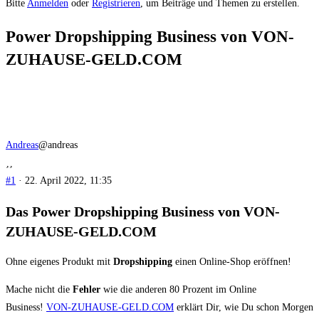
Du
Bitte
Anmelden
oder
Registrieren
, um Beiträge und Themen zu erstellen.
bist
Power Dropshipping Business von VON-
hier:
ZUHAUSE-GELD.COM
Andreas
@andreas
#1
· 22. April 2022, 11:35
Das Power Dropshipping Business von VON-
ZUHAUSE-GELD.COM
Ohne eigenes Produkt mit
Dropshipping
einen Online-Shop eröffnen!
Mache nicht die
Fehler
wie die anderen 80 Prozent im Online
Business!
VON-ZUHAUSE-GELD.COM
erklärt Dir, wie Du schon Morgen