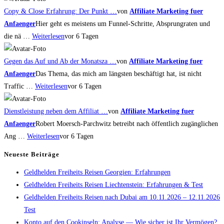
Copy & Close Erfahrung: Der Punkt …
von
Affiliate Marketing fuer
Anfaenger
Hier geht es meistens um Funnel-Schritte, Absprungraten und
die nä …
Weiterlesen
vor 6 Tagen
Gegen das Auf und Ab der Monatsza …
von
Affiliate Marketing fuer
Anfaenger
Das Thema, das mich am längsten beschäftigt hat, ist nicht
Traffic …
Weiterlesen
vor 6 Tagen
Dienstleistung neben dem Affiliat …
von
Affiliate Marketing fuer
Anfaenger
Robert Moersch-Parchwitz betreibt nach öffentlich zugänglichen
Ang …
Weiterlesen
vor 6 Tagen
Neueste Beiträge
Geldhelden Freiheits Reisen Georgien: Erfahrungen
Geldhelden Freiheits Reisen Liechtenstein: Erfahrungen & Test
Geldhelden Freiheits Reisen nach Dubai am 10.11.2026 – 12.11.2026
Test
Konto auf den Cookinseln: Analyse — Wie sicher ist Ihr Vermögen?