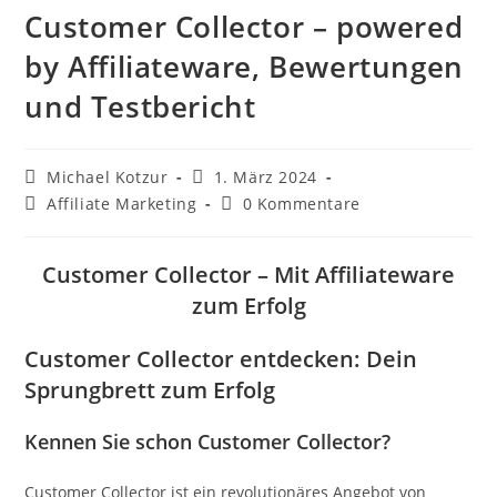
Customer Collector – powered
by Affiliateware, Bewertungen
und Testbericht
Beitrags-
Beitrag
Michael Kotzur
1. März 2024
Autor:
veröffentlicht:
Beitrags-
Beitrags-
Affiliate Marketing
0 Kommentare
Kategorie:
Kommentare:
Customer Collector – Mit Affiliateware
zum Erfolg
Customer Collector entdecken: Dein
Sprungbrett zum Erfolg
Kennen Sie schon Customer Collector?
Customer Collector ist ein revolutionäres Angebot von