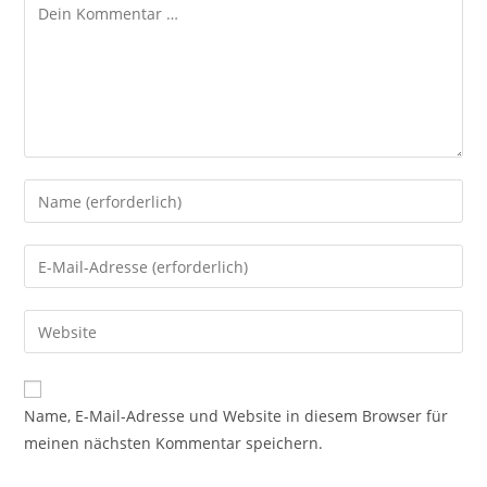
Kommentar
Gib
deinen
Namen
Gib
oder
deine
Benutzernamen
E-
Gib
zum
Mail-
deine
Kommentieren
Adresse
Website-
ein
zum
URL
Name, E-Mail-Adresse und Website in diesem Browser für
Kommentieren
ein
meinen nächsten Kommentar speichern.
ein
(optional)