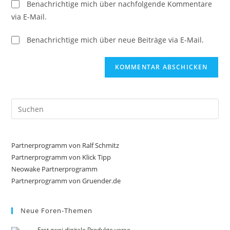
Benachrichtige mich über nachfolgende Kommentare
via E-Mail.
Benachrichtige mich über neue Beiträge via E-Mail.
Pre
Es
to
clo
Partnerprogramm von Ralf Schmitz
the
Partnerprogramm von Klick Tipp
sea
Neowake Partnerprogramm
Partnerprogramm von Gruender.de
pan
Neue Foren-Themen
Erst zwei digitale Produkte verse …