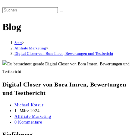
Suche
Diese
umschalten
Website
Blog
durchsuchen
Start
>
Affiliate Marketing
>
Digital Closer von Bora Imren, Bewertungen und Testbericht
Digital Closer von Bora Imren, Bewertungen
und Testbericht
Beitrags-
Michael Kotzur
Autor:
Beitrag
1. März 2024
veröffentlicht:
Beitrags-
Affiliate Marketing
Kategorie:
Beitrags-
0 Kommentare
Kommentare:
Einführung