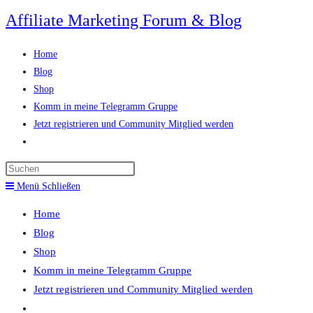
Zum
Affiliate Marketing Forum & Blog
Inhalt
springen
Home
Blog
Shop
Komm in meine Telegramm Gruppe
Jetzt registrieren und Community Mitglied werden
Website-
Suche
Press
umschalten
Escape
Menü
Schließen
to
Home
close
Blog
the
Shop
search
Komm in meine Telegramm Gruppe
panel.
Jetzt registrieren und Community Mitglied werden
Website-