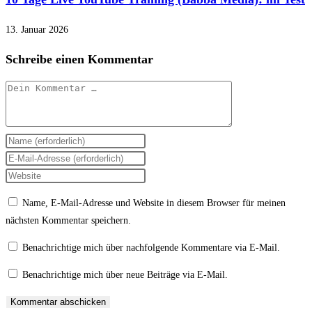
13. Januar 2026
Schreibe einen Kommentar
Kommentar
Gib
deinen
Gib
Namen
deine
Gib
oder
E-
deine
Name, E-Mail-Adresse und Website in diesem Browser für meinen
Benutzernamen
Mail-
Website-
nächsten Kommentar speichern.
zum
Adresse
URL
Kommentieren
zum
ein
Benachrichtige mich über nachfolgende Kommentare via E-Mail.
ein
Kommentieren
(optional)
Benachrichtige mich über neue Beiträge via E-Mail.
ein