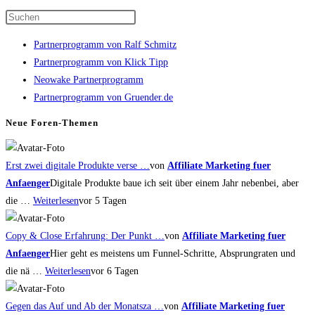
Press
Escape
Partnerprogramm von Ralf Schmitz
to
Partnerprogramm von Klick Tipp
close
Neowake Partnerprogramm
the
Partnerprogramm von Gruender.de
search
panel.
Neue Foren-Themen
Erst zwei digitale Produkte verse …
von
Affiliate Marketing fuer
Anfaenger
Digitale Produkte baue ich seit über einem Jahr nebenbei, aber
die …
Weiterlesen
vor 5 Tagen
Copy & Close Erfahrung: Der Punkt …
von
Affiliate Marketing fuer
Anfaenger
Hier geht es meistens um Funnel-Schritte, Absprungraten und
die nä …
Weiterlesen
vor 6 Tagen
Gegen das Auf und Ab der Monatsza …
von
Affiliate Marketing fuer