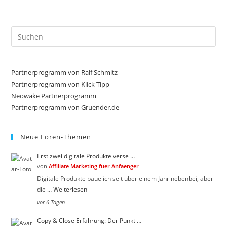
f
f
ü
ü
r
r
D
D
a
a
Pre
u
u
Es
m
m
e
e
to
n
n
n
n
clo
Partnerprogramm von Ralf Schmitz
a
a
c
c
the
Partnerprogramm von Klick Tipp
h
h
sea
Neowake Partnerprogramm
u
o
n
b
Partnerprogramm von Gruender.de
pan
t
e
e
n
n
.
.
Neue Foren-Themen
Erst zwei digitale Produkte verse …
von
Affiliate Marketing fuer Anfaenger
Digitale Produkte baue ich seit über einem Jahr nebenbei, aber
die …
Weiterlesen
vor 6 Tagen
Copy & Close Erfahrung: Der Punkt …