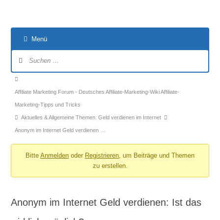
Menü
Forum-
Navigation
Forum-
Breadcrumbs
Affiliate Marketing Forum - Deutsches Affiliate-Marketing-Wiki Affiliate-
-
Marketing-Tipps und Tricks
Du
Aktuelles & Allgemeine Themen: Geld verdienen im Internet
bist
Anonym im Internet Geld verdienen …
hier:
Bitte
Anmelden
oder
Registrieren
, um Beiträge und Themen
zu erstellen.
Anonym im Internet Geld verdienen: Ist das