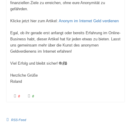
finanziellen Ziele zu erreichen, ohne eure Anonymität zu
gefährden.
Klicke jetzt hier zum Artikel:
Anonym im Internet Geld verdienen
Egal, ob ihr gerade erst anfangt oder bereits Erfahrung im Online-
Business habt, dieser Artikel hat für jeden etwas zu bieten. Lasst
uns gemeinsam mehr über die Kunst des anonymen
Geldverdienens im Internet erfahren!
Viel Erfolg und bleibt sicher!
🌐💰🔒
Herzliche Grüße
Roland
A
A
0
0
n
n
k
k
l
l
i
i
c
c
RSS-Feed
k
k
e
e
n
n