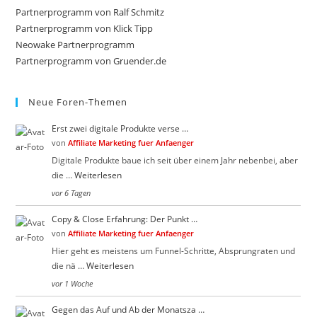
clo
Partnerprogramm von Ralf Schmitz
the
Partnerprogramm von Klick Tipp
sea
Neowake Partnerprogramm
Partnerprogramm von Gruender.de
pan
Neue Foren-Themen
Erst zwei digitale Produkte verse …
von
Affiliate Marketing fuer Anfaenger
Digitale Produkte baue ich seit über einem Jahr nebenbei, aber
die …
Weiterlesen
vor 6 Tagen
Copy & Close Erfahrung: Der Punkt …
von
Affiliate Marketing fuer Anfaenger
Hier geht es meistens um Funnel-Schritte, Absprungraten und
die nä …
Weiterlesen
vor 1 Woche
Gegen das Auf und Ab der Monatsza …