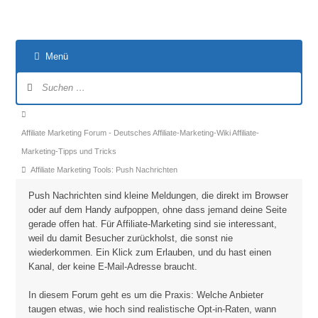
Menü
Forum-
Navigation
Forum-
Breadcrumbs
Affiliate Marketing Forum - Deutsches Affiliate-Marketing-Wiki Affiliate-
-
Marketing-Tipps und Tricks
Du
Affiliate Marketing Tools: Push Nachrichten
bist
Push Nachrichten sind kleine Meldungen, die direkt im Browser
hier:
oder auf dem Handy aufpoppen, ohne dass jemand deine Seite
gerade offen hat. Für Affiliate-Marketing sind sie interessant,
weil du damit Besucher zurückholst, die sonst nie
wiederkommen. Ein Klick zum Erlauben, und du hast einen
Kanal, der keine E-Mail-Adresse braucht.
In diesem Forum geht es um die Praxis: Welche Anbieter
taugen etwas, wie hoch sind realistische Opt-in-Raten, wann