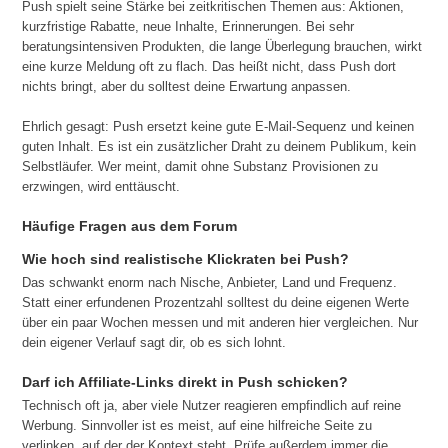
Push spielt seine Stärke bei zeitkritischen Themen aus: Aktionen,
kurzfristige Rabatte, neue Inhalte, Erinnerungen. Bei sehr
beratungsintensiven Produkten, die lange Überlegung brauchen, wirkt
eine kurze Meldung oft zu flach. Das heißt nicht, dass Push dort
nichts bringt, aber du solltest deine Erwartung anpassen.
Ehrlich gesagt: Push ersetzt keine gute E-Mail-Sequenz und keinen
guten Inhalt. Es ist ein zusätzlicher Draht zu deinem Publikum, kein
Selbstläufer. Wer meint, damit ohne Substanz Provisionen zu
erzwingen, wird enttäuscht.
Häufige Fragen aus dem Forum
Wie hoch sind realistische Klickraten bei Push?
Das schwankt enorm nach Nische, Anbieter, Land und Frequenz.
Statt einer erfundenen Prozentzahl solltest du deine eigenen Werte
über ein paar Wochen messen und mit anderen hier vergleichen. Nur
dein eigener Verlauf sagt dir, ob es sich lohnt.
Darf ich Affiliate-Links direkt in Push schicken?
Technisch oft ja, aber viele Nutzer reagieren empfindlich auf reine
Werbung. Sinnvoller ist es meist, auf eine hilfreiche Seite zu
verlinken, auf der der Kontext steht. Prüfe außerdem immer die