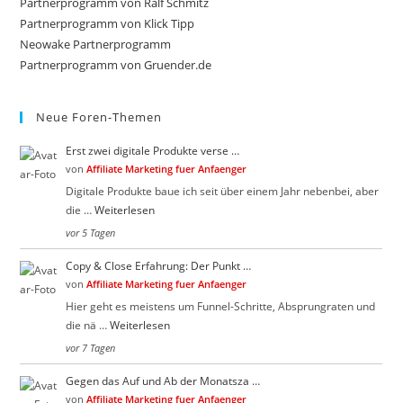
Partnerprogramm von Ralf Schmitz
n
b
the
t
e
Partnerprogramm von Klick Tipp
e
n
sea
Neowake Partnerprogramm
n
.
.
Partnerprogramm von Gruender.de
pan
Neue Foren-Themen
Erst zwei digitale Produkte verse …
von
Affiliate Marketing fuer Anfaenger
Digitale Produkte baue ich seit über einem Jahr nebenbei, aber
die …
Weiterlesen
vor 5 Tagen
Copy & Close Erfahrung: Der Punkt …
von
Affiliate Marketing fuer Anfaenger
Hier geht es meistens um Funnel-Schritte, Absprungraten und
die nä …
Weiterlesen
vor 7 Tagen
Gegen das Auf und Ab der Monatsza …
von
Affiliate Marketing fuer Anfaenger