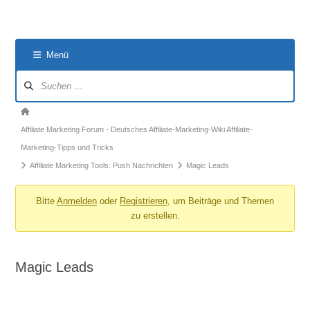
Menü
Forum-
Navigation
Forum-
Breadcrumbs
Affiliate Marketing Forum - Deutsches Affiliate-Marketing-Wiki Affiliate-
-
Marketing-Tipps und Tricks
Du
Affiliate Marketing Tools: Push Nachrichten
Magic Leads
bist
hier:
Bitte
Anmelden
oder
Registrieren
, um Beiträge und Themen
zu erstellen.
Magic Leads