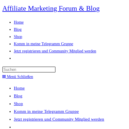
Zum
Affiliate Marketing Forum & Blog
Inhalt
springen
Home
Blog
Shop
Komm in meine Telegramm Gruppe
Jetzt registrieren und Community Mitglied werden
Website-
Suche
Press
umschalten
Escape
Menü
Schließen
to
Home
close
Blog
the
Shop
search
Komm in meine Telegramm Gruppe
panel.
Jetzt registrieren und Community Mitglied werden
Website-