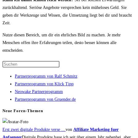
zurückhaltend. Seriöse Angebote versprechen kein müheloses Geld. Sie
geben dir Werkzeuge und Wissen, die Umsetzung liegt bei dir und braucht
Zeit.
Nutze diesen Bereich, um dir ein ehrliches Bild zu machen. Je mehr
Menschen offen ihre Erfahrungen teilen, desto besser können alle
entscheiden.
Press
Escape
Partnerprogramm von Ralf Schmitz
to
Partnerprogramm von Klick Tipp
close
Neowake Partnerprogramm
the
Partnerprogramm von Gruender.de
search
panel.
Neue Foren-Themen
Erst zwei digitale Produkte verse …
von
Affiliate Marketing fuer
Anfaenger
Digitale Produkte baue ich seit über einem Jahr nebenbei, aber