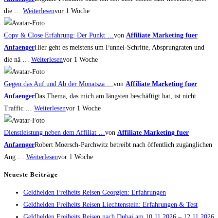
die …
Weiterlesen
vor 1 Woche
Copy & Close Erfahrung: Der Punkt …
von
Affiliate Marketing fuer
Anfaenger
Hier geht es meistens um Funnel-Schritte, Absprungraten und
die nä …
Weiterlesen
vor 1 Woche
Gegen das Auf und Ab der Monatsza …
von
Affiliate Marketing fuer
Anfaenger
Das Thema, das mich am längsten beschäftigt hat, ist nicht
Traffic …
Weiterlesen
vor 1 Woche
Dienstleistung neben dem Affiliat …
von
Affiliate Marketing fuer
Anfaenger
Robert Moersch-Parchwitz betreibt nach öffentlich zugänglichen
Ang …
Weiterlesen
vor 1 Woche
Neueste Beiträge
Geldhelden Freiheits Reisen Georgien: Erfahrungen
Geldhelden Freiheits Reisen Liechtenstein: Erfahrungen & Test
Geldhelden Freiheits Reisen nach Dubai am 10.11.2026 – 12.11.2026