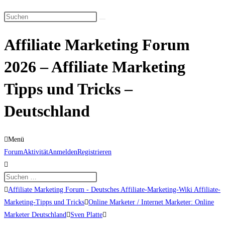
Suche
Diese
umschalten
Website
Affiliate Marketing Forum
durchsuchen
2026 – Affiliate Marketing
Tipps und Tricks –
Deutschland
Menü
Forum-
Forum
Aktivität
Anmelden
Registrieren
Navigation
Forum-
Affiliate Marketing Forum - Deutsches Affiliate-Marketing-Wiki Affiliate-
Breadcrumbs
Marketing-Tipps und Tricks
Online Marketer / Internet Marketer: Online
-
Marketer Deutschland
Sven Platte