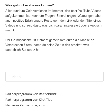
Was gehört in dieses Forum?
Alles rund um Geld verdienen im Internet, das über YouTube-Videos
aufgekommen ist: konkrete Fragen, Einordnungen, Warnungen, aber
auch positive Erfahrungen. Poste gern den Link oder den Titel eines
Videos und schreib dazu, was dich daran interessiert oder skeptisch
macht.
Der Grundgedanke ist einfach: gemeinsam durch die Masse an
Versprechen filtern, damit du deine Zeit in das steckst, was
tatsächlich Substanz hat.
Pre
Es
to
clo
Partnerprogramm von Ralf Schmitz
the
Partnerprogramm von Klick Tipp
sea
Neowake Partnerprogramm