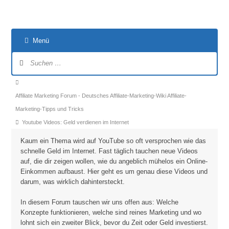
Menü
Forum-
Navigation
Forum-
Breadcrumbs
Affiliate Marketing Forum - Deutsches Affiliate-Marketing-Wiki Affiliate-
-
Marketing-Tipps und Tricks
Du
Youtube Videos: Geld verdienen im Internet
bist
Kaum ein Thema wird auf YouTube so oft versprochen wie das
hier:
schnelle Geld im Internet. Fast täglich tauchen neue Videos
auf, die dir zeigen wollen, wie du angeblich mühelos ein Online-
Einkommen aufbaust. Hier geht es um genau diese Videos und
darum, was wirklich dahintersteckt.
In diesem Forum tauschen wir uns offen aus: Welche
Konzepte funktionieren, welche sind reines Marketing und wo
lohnt sich ein zweiter Blick, bevor du Zeit oder Geld investierst.