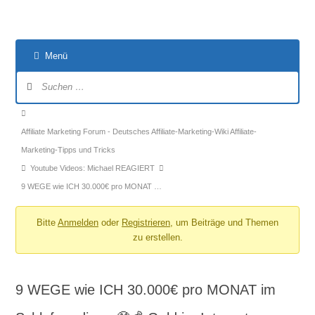
Menü
Forum-
Navigation
Forum-
Breadcrumbs
Affiliate Marketing Forum - Deutsches Affiliate-Marketing-Wiki Affiliate-
-
Marketing-Tipps und Tricks
Du
Youtube Videos: Michael REAGIERT
bist
9 WEGE wie ICH 30.000€ pro MONAT …
hier:
Bitte
Anmelden
oder
Registrieren
, um Beiträge und Themen
zu erstellen.
9 WEGE wie ICH 30.000€ pro MONAT im