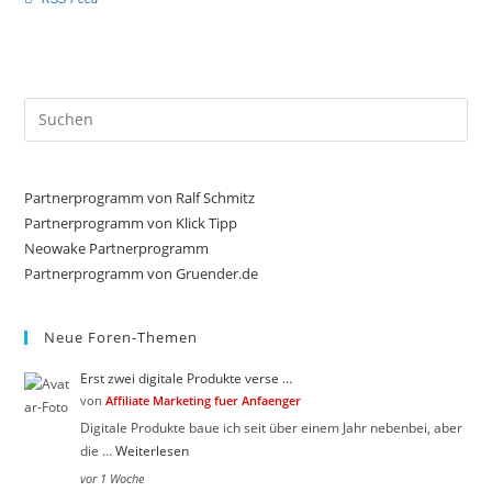
ü
ü
r
r
D
D
a
a
u
u
m
m
e
e
Pre
n
n
n
n
Es
a
a
c
c
to
h
h
u
o
clo
Partnerprogramm von Ralf Schmitz
n
b
the
t
e
Partnerprogramm von Klick Tipp
e
n
sea
Neowake Partnerprogramm
n
.
.
Partnerprogramm von Gruender.de
pan
Neue Foren-Themen
Erst zwei digitale Produkte verse …
von
Affiliate Marketing fuer Anfaenger
Digitale Produkte baue ich seit über einem Jahr nebenbei, aber
die …
Weiterlesen
vor 1 Woche