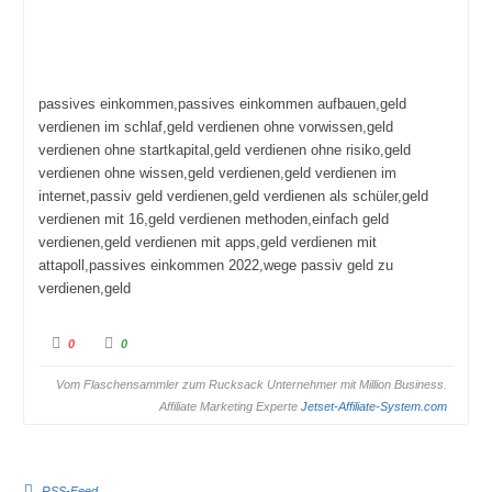
passives einkommen,passives einkommen aufbauen,geld
verdienen im schlaf,geld verdienen ohne vorwissen,geld
verdienen ohne startkapital,geld verdienen ohne risiko,geld
verdienen ohne wissen,geld verdienen,geld verdienen im
internet,passiv geld verdienen,geld verdienen als schüler,geld
verdienen mit 16,geld verdienen methoden,einfach geld
verdienen,geld verdienen mit apps,geld verdienen mit
attapoll,passives einkommen 2022,wege passiv geld zu
verdienen,geld
A
A
0
0
n
n
k
k
Vom Flaschensammler zum Rucksack Unternehmer mit Million Business.
l
l
i
i
Affiliate Marketing Experte
Jetset-Affiliate-System.com
c
c
k
k
e
e
n
n
f
f
RSS-Feed