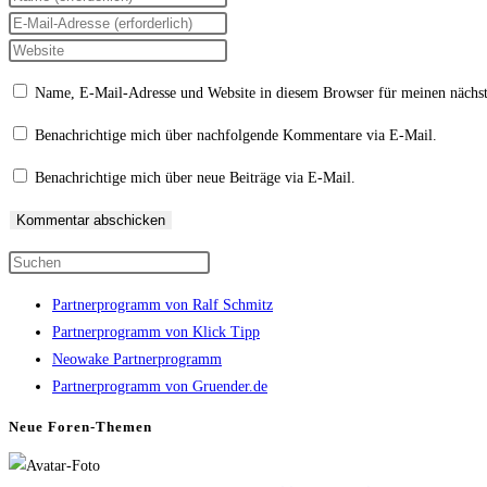
deinen
Gib
Namen
deine
Gib
oder
E-
deine
Name, E-Mail-Adresse und Website in diesem Browser für meinen nächs
Benutzernamen
Mail-
Website-
zum
Adresse
URL
Benachrichtige mich über nachfolgende Kommentare via E-Mail.
Kommentieren
zum
ein
Benachrichtige mich über neue Beiträge via E-Mail.
ein
Kommentieren
(optional)
ein
Press
Escape
Partnerprogramm von Ralf Schmitz
to
Partnerprogramm von Klick Tipp
close
Neowake Partnerprogramm
the
Partnerprogramm von Gruender.de
search
panel.
Neue Foren-Themen