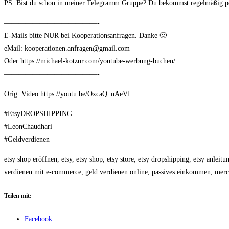
PS: Bist du schon in meiner Telegramm Gruppe? Du bekommst regelmäßig pers
—————————————-
E-Mails bitte NUR bei Kooperationsanfragen. Danke 🙂
eMail:
kooperationen.anfragen@gmail.com
Oder https://michael-kotzur.com/youtube-werbung-buchen/
—————————————-
Orig. Video https://youtu.be/OxcaQ_nAeVI
#EtsyDROPSHIPPING
#LeonChaudhari
#Geldverdienen
etsy shop eröffnen, etsy, etsy shop, etsy store, etsy dropshipping, etsy anlei
verdienen mit e-commerce, geld verdienen online, passives einkommen, merch 
Teilen mit:
Facebook