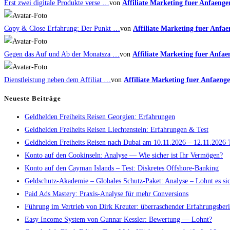
Erst zwei digitale Produkte verse …
von
Affiliate Marketing fuer Anfaenge
Copy & Close Erfahrung: Der Punkt …
von
Affiliate Marketing fuer Anfae
Gegen das Auf und Ab der Monatsza …
von
Affiliate Marketing fuer Anfae
Dienstleistung neben dem Affiliat …
von
Affiliate Marketing fuer Anfaenge
Neueste Beiträge
Geldhelden Freiheits Reisen Georgien: Erfahrungen
Geldhelden Freiheits Reisen Liechtenstein: Erfahrungen & Test
Geldhelden Freiheits Reisen nach Dubai am 10.11.2026 – 12.11.2026 
Konto auf den Cookinseln: Analyse — Wie sicher ist Ihr Vermögen?
Konto auf den Cayman Islands – Test: Diskretes Offshore-Banking
Geldschutz-Akademie – Globales Schutz-Paket: Analyse – Lohnt es si
Paid Ads Mastery: Praxis-Analyse für mehr Conversions
Führung im Vertrieb von Dirk Kreuter: überraschender Erfahrungsberi
Easy Income System von Gunnar Kessler: Bewertung — Lohnt?