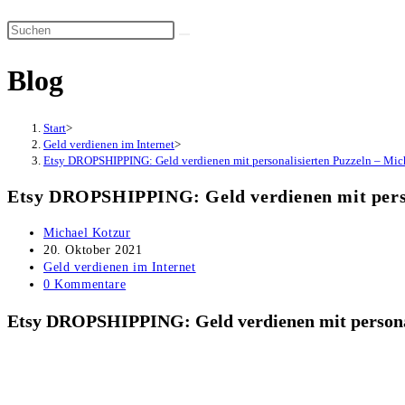
Suche
Diese
umschalten
Website
Blog
durchsuchen
Start
>
Geld verdienen im Internet
>
Etsy DROPSHIPPING: Geld verdienen mit personalisierten Puzzeln – Mich
Etsy DROPSHIPPING: Geld verdienen mit person
Beitrags-
Michael Kotzur
Autor:
Beitrag
20. Oktober 2021
veröffentlicht:
Beitrags-
Geld verdienen im Internet
Kategorie:
Beitrags-
0 Kommentare
Kommentare:
Etsy DROPSHIPPING: Geld verdienen mit personali