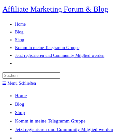
Zum
Affiliate Marketing Forum & Blog
Inhalt
springen
Home
Blog
Shop
Komm in meine Telegramm Gruppe
Jetzt registrieren und Community Mitglied werden
Website-
Suche
Press
umschalten
Escape
Menü
Schließen
to
Home
close
Blog
the
Shop
search
Komm in meine Telegramm Gruppe
panel.
Jetzt registrieren und Community Mitglied werden
Website-