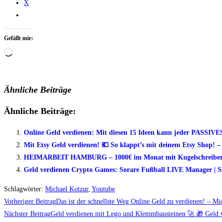
X
Gefällt mir:
Wird
geladen …
Ähnliche Beiträge
Ähnliche Beiträge:
Online Geld verdienen: Mit diesen 15 Ideen kann jeder PASSI
Mit Etsy Geld verdienen! 💶 So klappt’s mit deinem Etsy Shop! 
HEIMARBEIT HAMBURG – 1000€ im Monat mit Kugelschreiber Z
Geld verdienen Crypto Games: Sorare Fußball LIVE Manager | Se
Schlagwörter
:
Michael Kotzur
,
Youtube
Weitere
Vorheriger Beitrag
Das ist der schnellste Weg Online Geld zu verdienen! – Mi
Artikel
Nächster Beitrag
Geld verdienen mit Lego und Klemmbausteinen 🚀 🎁 Geld v