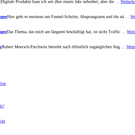
r
Digitale Produkte baue ich seit über einem Jahr nebenbei, aber die …
Weiterle
nger
Hier geht es meistens um Funnel-Schritte, Absprungraten und die nä …
We
nger
Das Thema, das mich am längsten beschäftigt hat, ist nicht Traffic …
Weit
r
Robert Moersch-Parchwitz betreibt nach öffentlich zugänglichen Ang …
Weit
Test
ch?
cht