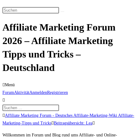
Suche
Diese
umschalten
Website
Affiliate Marketing Forum
durchsuchen
2026 – Affiliate Marketing
Tipps und Tricks –
Deutschland
Menü
Forum-
Forum
Aktivität
Anmelden
Registrieren
Navigation
Forum-
Affiliate Marketing Forum - Deutsches Affiliate-Marketing-Wiki Affiliate-
Breadcrumbs
Marketing-Tipps und Tricks
Beitragsübersicht: Lea
-
Willkommen im Forum und Blog rund ums Affiliate- und Online-