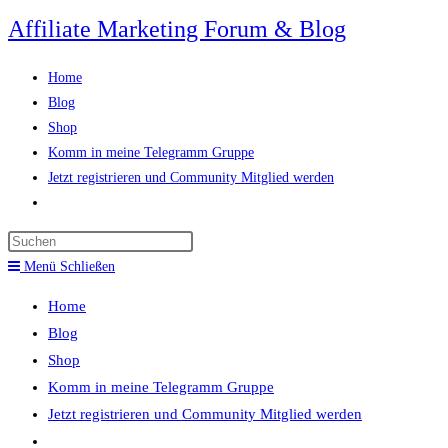
Zum
Affiliate Marketing Forum & Blog
Inhalt
springen
Home
Blog
Shop
Komm in meine Telegramm Gruppe
Jetzt registrieren und Community Mitglied werden
Website-
Suche
Press
umschalten
Escape
Menü
Schließen
to
Home
close
Blog
the
Shop
search
Komm in meine Telegramm Gruppe
panel.
Jetzt registrieren und Community Mitglied werden
Website-