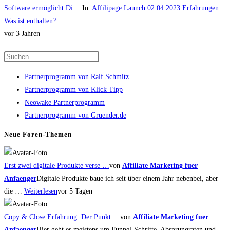
Software ermöglicht Di …
In:
Affilipage Launch 02.04.2023 Erfahrungen
Was ist enthalten?
vor 3 Jahren
Press
Escape
Partnerprogramm von Ralf Schmitz
to
Partnerprogramm von Klick Tipp
close
Neowake Partnerprogramm
the
Partnerprogramm von Gruender.de
search
panel.
Neue Foren-Themen
Erst zwei digitale Produkte verse …
von
Affiliate Marketing fuer
Anfaenger
Digitale Produkte baue ich seit über einem Jahr nebenbei, aber
die …
Weiterlesen
vor 5 Tagen
Copy & Close Erfahrung: Der Punkt …
von
Affiliate Marketing fuer
Anfaenger
Hier geht es meistens um Funnel-Schritte, Absprungraten und