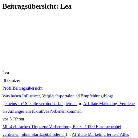
Beitragsübersicht: Lea
Lea
Benutzer
Profil
Beitragsübersicht
Was haben Influencer, Vergleichsportale und Empfehlungsblogs
gemeinsam? Sie alle verbindet das gleic …
In:
Affiliate Marketing: Verdiene
als Anfänger ein lukratives Nebeneinkommen
vor 3 Jahren
Mit 4 einfachen Tipps zur Vorbereitung Bis zu 1.000 Euro nebenbei
verdienen, ohne Startkapital oder …
In:
Affiliate Marketing lernen: Alles