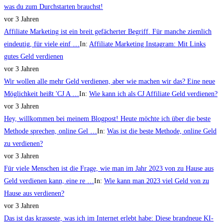
was du zum Durchstarten brauchst!
vor 3 Jahren
Affiliate Marketing ist ein breit gefächerter Begriff. Für manche ziemlich
eindeutig, für viele einf …
In:
Affiliate Marketing Instagram: Mit Links
gutes Geld verdienen
vor 3 Jahren
Wir wollen alle mehr Geld verdienen, aber wie machen wir das? Eine neue
Möglichkeit heißt 'CJ A …
In:
Wie kann ich als CJ Affiliate Geld verdienen?
vor 3 Jahren
Hey, willkommen bei meinem Blogpost! Heute möchte ich über die beste
Methode sprechen, online Gel …
In:
Was ist die beste Methode, online Geld
zu verdienen?
vor 3 Jahren
Für viele Menschen ist die Frage, wie man im Jahr 2023 von zu Hause aus
Geld verdienen kann, eine re …
In:
Wie kann man 2023 viel Geld von zu
Hause aus verdienen?
vor 3 Jahren
Das ist das krasseste, was ich im Internet erlebt habe: Diese brandneue KI-