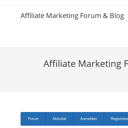
Zum
Inhalt
Affiliate Marketing Forum & Blog
springen
Affiliate Marketing 
Forum-
Forum
Aktivität
Anmelden
Registrier
Navigation