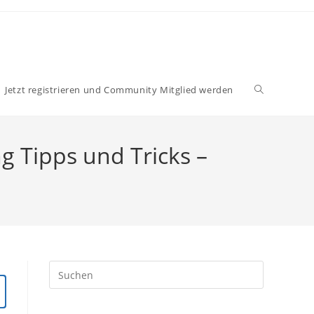
Website-
Jetzt registrieren und Community Mitglied werden
Suche
ng Tipps und Tricks –
umschalten
Press
Escape
to