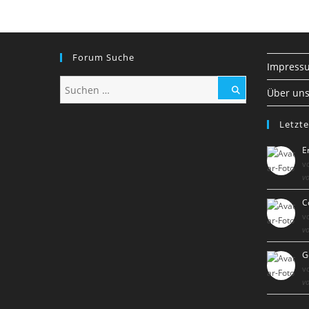
Forum Suche
Impress
Über un
Letzte
E
v
vo
C
v
vo
G
v
vo