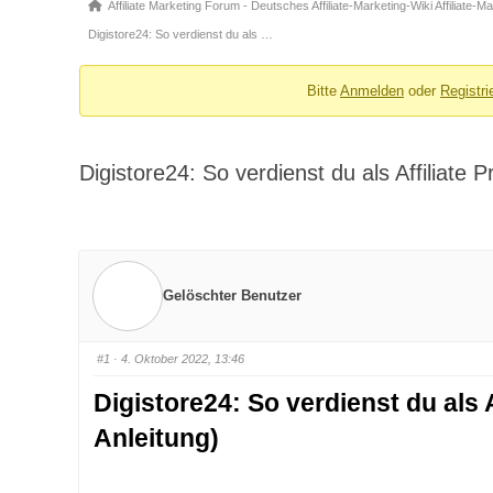
Forum-
Affiliate Marketing Forum - Deutsches Affiliate-Marketing-Wiki Affiliate-
Breadcrumbs
Digistore24: So verdienst du als …
-
Du
Bitte
Anmelden
oder
Registri
bist
hier:
Digistore24: So verdienst du als Affiliate P
Gelöschter Benutzer
#1
· 4. Oktober 2022, 13:46
Digistore24: So verdienst du als A
Anleitung)