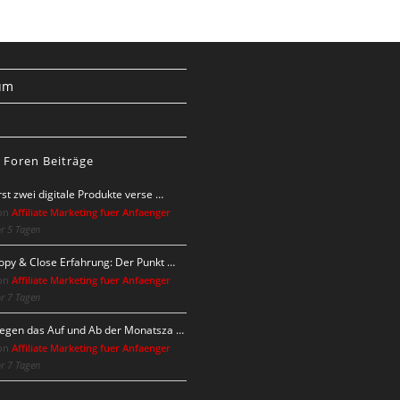
um
s
 Foren Beiträge
rst zwei digitale Produkte verse …
on
Affiliate Marketing fuer Anfaenger
r 5 Tagen
opy & Close Erfahrung: Der Punkt …
on
Affiliate Marketing fuer Anfaenger
r 7 Tagen
egen das Auf und Ab der Monatsza …
on
Affiliate Marketing fuer Anfaenger
r 7 Tagen