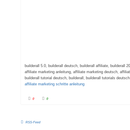
builderall 5.0, builderall deutsch, builderall affiliate, builderall 
affiliate marketing anleitung, affiliate marketing deutsch, affilia
builderall tutorial deutsch, builderall, builderall tutorials deutsc
affiliate marketing schritte anleitung
A
A
0
0
n
n
k
k
l
l
i
i
c
c
RSS-Feed
k
k
e
e