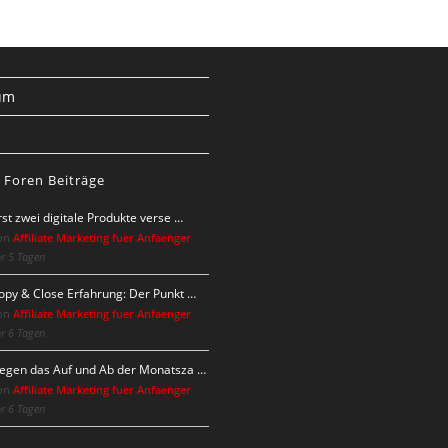
um
s
 Foren Beiträge
rst zwei digitale Produkte verse …
on
Affiliate Marketing fuer Anfaenger
r 5 Tagen
opy & Close Erfahrung: Der Punkt …
on
Affiliate Marketing fuer Anfaenger
r 6 Tagen
egen das Auf und Ab der Monatsza …
on
Affiliate Marketing fuer Anfaenger
r 6 Tagen