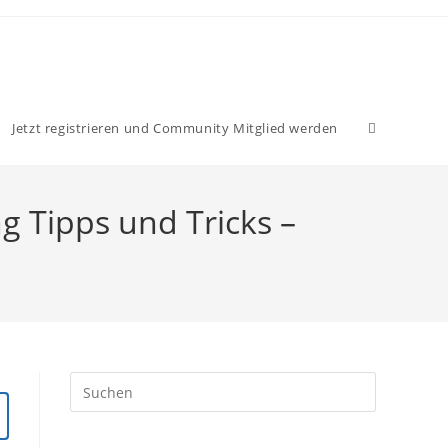
Website-
Jetzt registrieren und Community Mitglied werden
Suche
ng Tipps und Tricks –
umschalten
Press
Escape
to