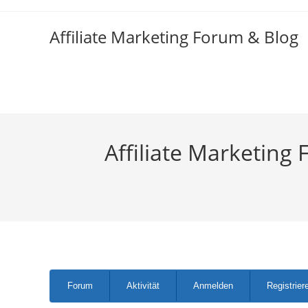
Zum
Inhalt
Affiliate Marketing Forum & Blog
springen
Affiliate Marketing 
Forum-
Forum
Aktivität
Anmelden
Registrier
Navigation