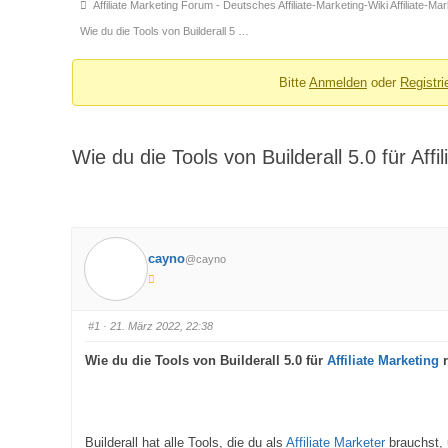
Forum-
Affiliate Marketing Forum - Deutsches Affiliate-Marketing-Wiki Affiliate-M
Breadcrumbs
Wie du die Tools von Builderall 5 …
-
Du
Bitte
Anmelden
oder
Registri
bist
hier:
Wie du die Tools von Builderall 5.0 für Affil
cayno
@cayno
#1
· 21. März 2022, 22:38
Wie du die Tools von Builderall 5.0 für
Affiliate Marketing
r
Builderall hat alle Tools, die du als
Affiliate Marketer
brauchst, 