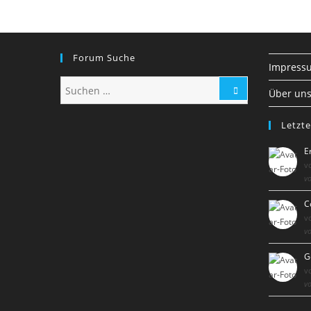
Forum Suche
Impress
Über un
Letzte
E
v
vo
C
v
vo
G
v
vo