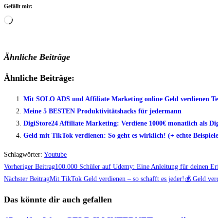
Gefällt mir:
Wird
geladen …
Ähnliche Beiträge
Ähnliche Beiträge:
Mit SOLO ADS und Affiliate Marketing online Geld verdienen Tei
Meine 5 BESTEN Produktivitätshacks für jedermann
DigiStore24 Affiliate Marketing: Verdiene 1000€ monatlich als Digi
Geld mit TikTok verdienen: So geht es wirklich! (+ echte Beispiele
Schlagwörter
:
Youtube
Weitere
Vorheriger Beitrag
100.000 Schüler auf Udemy: Eine Anleitung für deinen E
Artikel
Nächster Beitrag
Mit TikTok Geld verdienen – so schafft es jeder!💰 Geld ve
ansehen
Das könnte dir auch gefallen