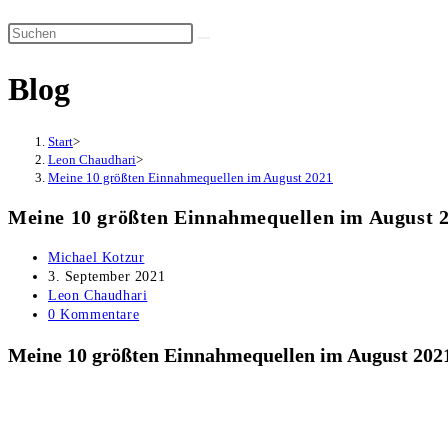
Suche
Diese
umschalten
Website
Blog
durchsuchen
Start
>
Leon Chaudhari
>
Meine 10 größten Einnahmequellen im August 2021
Meine 10 größten Einnahmequellen im August 
Beitrags-
Michael Kotzur
Autor:
Beitrag
3. September 2021
veröffentlicht:
Beitrags-
Leon Chaudhari
Kategorie:
Beitrags-
0 Kommentare
Kommentare:
Meine 10 größten Einnahmequellen im August 202