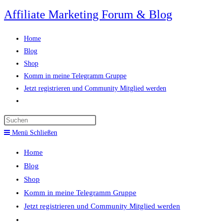
Zum
Affiliate Marketing Forum & Blog
Inhalt
springen
Home
Blog
Shop
Komm in meine Telegramm Gruppe
Jetzt registrieren und Community Mitglied werden
Website-
Suche
Press
umschalten
Escape
Menü
Schließen
to
Home
close
Blog
the
Shop
search
Komm in meine Telegramm Gruppe
panel.
Jetzt registrieren und Community Mitglied werden
Website-