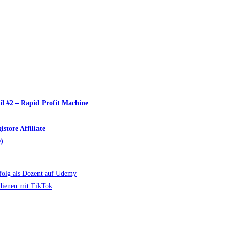
l #2 – Rapid Profit Machine
store Affiliate
)
rfolg als Dozent auf Udemy
rdienen mit TikTok