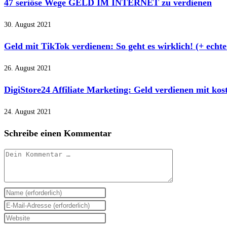
47 seriöse Wege GELD IM INTERNET zu verdienen
30. August 2021
Geld mit TikTok verdienen: So geht es wirklich! (+ echte
26. August 2021
DigiStore24 Affiliate Marketing: Geld verdienen mit kos
24. August 2021
Schreibe einen Kommentar
Kommentar
Gib
deinen
Gib
Namen
deine
Gib