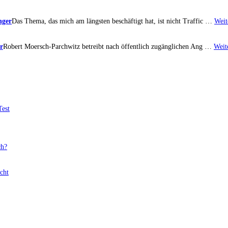
nger
Das Thema, das mich am längsten beschäftigt hat, ist nicht Traffic …
Weit
r
Robert Moersch-Parchwitz betreibt nach öffentlich zugänglichen Ang …
Weit
Test
ch?
cht