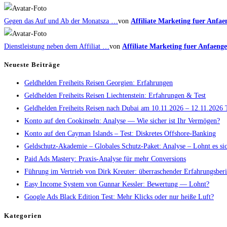
Gegen das Auf und Ab der Monatsza …
von
Affiliate Marketing fuer Anfae
Dienstleistung neben dem Affiliat …
von
Affiliate Marketing fuer Anfaenge
Neueste Beiträge
Geldhelden Freiheits Reisen Georgien: Erfahrungen
Geldhelden Freiheits Reisen Liechtenstein: Erfahrungen & Test
Geldhelden Freiheits Reisen nach Dubai am 10.11.2026 – 12.11.2026 
Konto auf den Cookinseln: Analyse — Wie sicher ist Ihr Vermögen?
Konto auf den Cayman Islands – Test: Diskretes Offshore-Banking
Geldschutz-Akademie – Globales Schutz-Paket: Analyse – Lohnt es si
Paid Ads Mastery: Praxis-Analyse für mehr Conversions
Führung im Vertrieb von Dirk Kreuter: überraschender Erfahrungsberi
Easy Income System von Gunnar Kessler: Bewertung — Lohnt?
Google Ads Black Edition Test: Mehr Klicks oder nur heiße Luft?
Kategorien