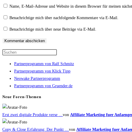
oder
E-
deine
Name, E-Mail-Adresse und Website in diesem Browser für meinen nächs
Benutzernamen
Mail-
Website-
zum
Adresse
URL
Benachrichtige mich über nachfolgende Kommentare via E-Mail.
Kommentieren
zum
ein
Benachrichtige mich über neue Beiträge via E-Mail.
ein
Kommentieren
(optional)
ein
Press
Escape
Partnerprogramm von Ralf Schmitz
to
Partnerprogramm von Klick Tipp
close
Neowake Partnerprogramm
the
Partnerprogramm von Gruender.de
search
panel.
Neue Foren-Themen
Erst zwei digitale Produkte verse …
von
Affiliate Marketing fuer Anfaenge
Copy & Close Erfahrung: Der Punkt …
von
Affiliate Marketing fuer Anfae