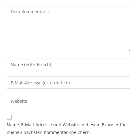
Kommentar
Gib
deinen
Namen
Gib
oder
deine
Benutzernamen
E-
Gib
zum
Mail-
deine
Kommentieren
Adresse
Website-
ein
zum
URL
Name, E-Mail-Adresse und Website in diesem Browser für
Kommentieren
ein
meinen nächsten Kommentar speichern.
ein
(optional)