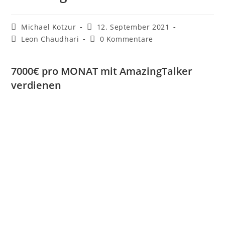
Beitrags-
Beitrag
Michael Kotzur
12. September 2021
Autor:
veröffentlicht:
Beitrags-
Beitrags-
Leon Chaudhari
0 Kommentare
Kategorie:
Kommentare:
7000€ pro MONAT mit AmazingTalker
verdienen