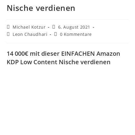
Nische verdienen
Beitrags-
Beitrag
Michael Kotzur
6. August 2021
Autor:
veröffentlicht:
Beitrags-
Beitrags-
Leon Chaudhari
0 Kommentare
Kategorie:
Kommentare:
14 000€ mit dieser EINFACHEN Amazon
KDP Low Content Nische verdienen