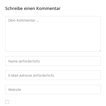
Schreibe einen Kommentar
Kommentar
Gib
deinen
Namen
Gib
oder
deine
Benutzernamen
E-
Gib
zum
Mail-
deine
Kommentieren
Adresse
Website-
ein
zum
URL