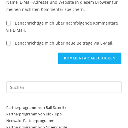
Name, E-Mail-Adresse und Website in diesem Browser für
Kommentieren
ein
meinen nächsten Kommentar speichern.
ein
(optional)
Benachrichtige mich über nachfolgende Kommentare
via E-Mail.
Benachrichtige mich über neue Beiträge via E-Mail.
Pre
Es
to
clo
Partnerprogramm von Ralf Schmitz
the
Partnerprogramm von Klick Tipp
sea
Neowake Partnerprogramm
Partnerprogramm von Gruender.de
pan