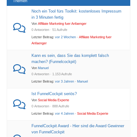
Themen
Noch ein Tool fürs Toolkit: kostenloses Impressum
in 3 Minuten fertig
Von
Affiliate Marketing fuer Anfaenger
0 Antworten · 51 Aufrufe
Letzter Beitrag:
vor 2 Wochen
·
Affiliate Marketing fuer
Anfaenger
Kann es sein, dass Sie das komplett falsch
machen? (Funnelcockpit)
Von
Manuel
0 Antworten · 1.153 Aufrufe
Letzter Beitrag:
vor 3 Jahren
·
Manuel
Ist FunnelCockpit seriös?
Von
Social Media Experte
0 Antworten · 888 Aufrufe
Letzter Beitrag:
vor 4 Jahren
·
Social Media Experte
FunnelCockpit Award - Hier sind die Award Gewinner
von FunnelCockpit