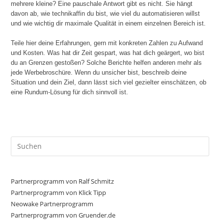
mehrere kleine? Eine pauschale Antwort gibt es nicht. Sie hängt
davon ab, wie technikaffin du bist, wie viel du automatisieren willst
und wie wichtig dir maximale Qualität in einem einzelnen Bereich ist.
Teile hier deine Erfahrungen, gern mit konkreten Zahlen zu Aufwand
und Kosten. Was hat dir Zeit gespart, was hat dich geärgert, wo bist
du an Grenzen gestoßen? Solche Berichte helfen anderen mehr als
jede Werbebroschüre. Wenn du unsicher bist, beschreib deine
Situation und dein Ziel, dann lässt sich viel gezielter einschätzen, ob
eine Rundum-Lösung für dich sinnvoll ist.
Pre
Es
to
clo
Partnerprogramm von Ralf Schmitz
the
Partnerprogramm von Klick Tipp
sea
Neowake Partnerprogramm
Partnerprogramm von Gruender.de
pan