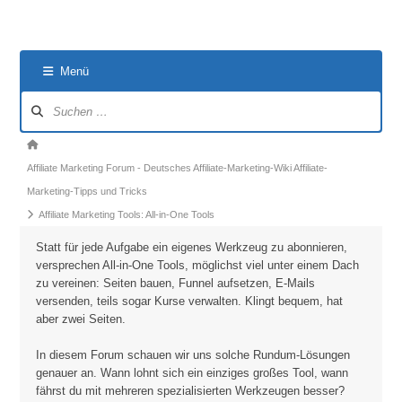
Menü
Forum-
Navigation
Forum-
Breadcrumbs
Affiliate Marketing Forum - Deutsches Affiliate-Marketing-Wiki Affiliate-
-
Marketing-Tipps und Tricks
Du
Affiliate Marketing Tools: All-in-One Tools
bist
Statt für jede Aufgabe ein eigenes Werkzeug zu abonnieren,
hier:
versprechen All-in-One Tools, möglichst viel unter einem Dach
zu vereinen: Seiten bauen, Funnel aufsetzen, E-Mails
versenden, teils sogar Kurse verwalten. Klingt bequem, hat
aber zwei Seiten.
In diesem Forum schauen wir uns solche Rundum-Lösungen
genauer an. Wann lohnt sich ein einziges großes Tool, wann
fährst du mit mehreren spezialisierten Werkzeugen besser?