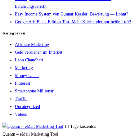
Erfahrungsbericht
Easy Income System von Gunnar Kessler: Bewertung — Lohnt?
Google Ads Black Edition Test: Mehr Klicks oder nur heiße Luft?
Kategorien
Affiliate Marketing
Geld verdienen im Internet
Leon Chaudhari
Marketing
Money Uncut
Pinterest
Smartphone Millionär
Traffic
Uncategorized
Videos
14 Tage kostenlos
Quentn – eMail Marketing Tool