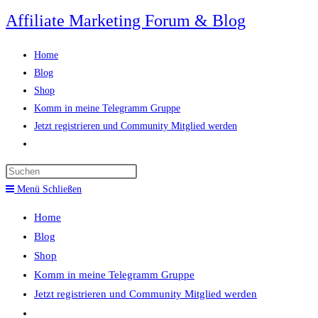
Zum
Affiliate Marketing Forum & Blog
Inhalt
springen
Home
Blog
Shop
Komm in meine Telegramm Gruppe
Jetzt registrieren und Community Mitglied werden
Website-
Suche
Press
umschalten
Escape
Menü
Schließen
to
Home
close
Blog
the
Shop
search
Komm in meine Telegramm Gruppe
panel.
Jetzt registrieren und Community Mitglied werden
Website-