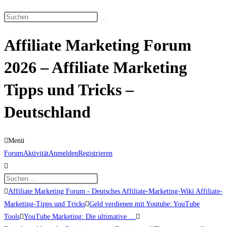
Suche
Diese
umschalten
Website
Affiliate Marketing Forum
durchsuchen
2026 – Affiliate Marketing
Tipps und Tricks –
Deutschland
Menü
Forum-
Forum
Aktivität
Anmelden
Registrieren
Navigation
Forum-
Affiliate Marketing Forum - Deutsches Affiliate-Marketing-Wiki Affiliate-
Breadcrumbs
Marketing-Tipps und Tricks
Geld verdienen mit Youtube: YouTube
-
Tools
YouTube Marketing: Die ultimative …