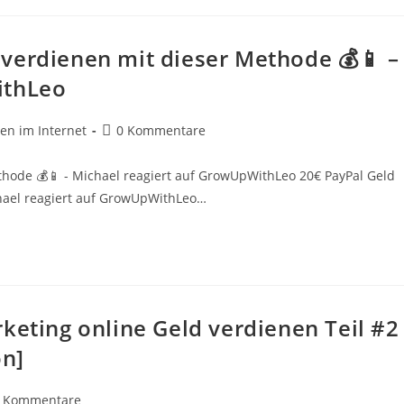
verdienen mit dieser Methode 💰📱 –
ithLeo
Beitrags-
en im Internet
0 Kommentare
Kommentare:
hode 💰📱 - Michael reagiert auf GrowUpWithLeo 20€ PayPal Geld
hael reagiert auf GrowUpWithLeo…
keting online Geld verdienen Teil #2
on]
trags-
 Kommentare