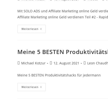
Reagiert
Autor:
veröffentlicht:
Kategorie:
Kom
Auf
GrowUpWithLeo
Mit SOLO ADS und Affiliate Marketing online Geld verdi
Affiliate Marketing online Geld verdienen Teil #2 - Rapid
Mit
Weiterlesen
SOLO
ADS
Und
Affiliate
Marketing
Online
Meine 5 BESTEN Produktivitäts
Geld
Verdienen
Teil
#2
Beitrags-
Beitrag
Beitrags-
Michael Kotzur
12. August 2021
Leon Chaudh
–
Autor:
veröffentlicht:
Kategorie:
Rapid
Profit
Meine 5 BESTEN Produktivitätshacks für jedermann
Machine
[Reaction]
Meine
Weiterlesen
5
BESTEN
Produktivitätshacks
Für
Jedermann