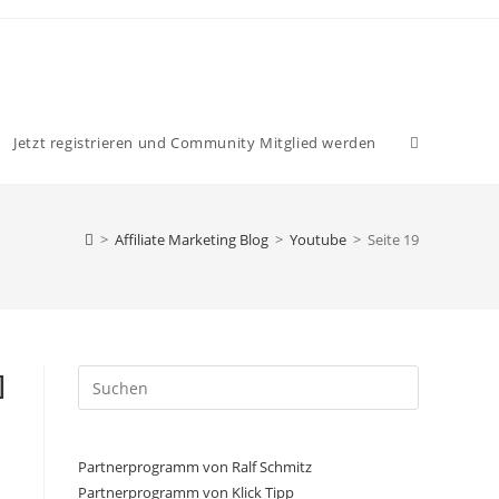
Website-
Jetzt registrieren und Community Mitglied werden
Suche
>
Affiliate Marketing Blog
>
Youtube
>
Seite 19
umschalten
]
Press
Escape
to
close
Partnerprogramm von Ralf Schmitz
the
Partnerprogramm von Klick Tipp