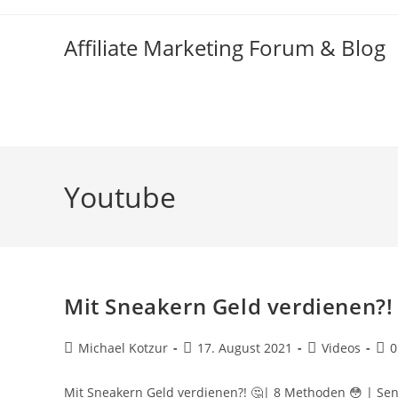
Zum
Inhalt
Affiliate Marketing Forum & Blog
springen
Youtube
Mit Sneakern Geld verdienen?!
Beitrags-
Beitrag
Beitrags-
Bei
Michael Kotzur
17. August 2021
Videos
0
Autor:
veröffentlicht:
Kategorie:
Kom
Mit Sneakern Geld verdienen?! 🤔| 8 Methoden 😳 | Sen