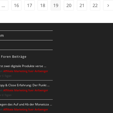
…
16
17
18
19
20
21
22
n Seite
Zur
um
s
 Foren Beiträge
rst zwei digitale Produkte verse …
on
Affiliate Marketing fuer Anfaenger
r 5 Tagen
opy & Close Erfahrung: Der Punkt …
on
Affiliate Marketing fuer Anfaenger
r 6 Tagen
egen das Auf und Ab der Monatsza …
on
Affiliate Marketing fuer Anfaenger