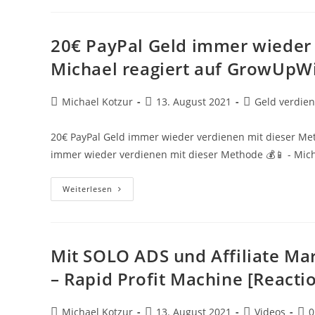
Amazon
Handmade
&
Lulla
20€ PayPal Geld immer wieder 
Guide:
Geld
Michael reagiert auf GrowUpW
Verdienen
Mit
DIY
Und
Beitrags-
Beitrag
Beitrags-
Michael Kotzur
13. August 2021
Geld verdien
Handgemachten
Autor:
veröffentlicht:
Kategorie:
Produkten
20€ PayPal Geld immer wieder verdienen mit dieser Met
immer wieder verdienen mit dieser Methode 💰📱 - Mic
20€
Weiterlesen
PayPal
Geld
Immer
Wieder
Verdienen
Mit
Mit SOLO ADS und Affiliate Mar
Dieser
Methode
– Rapid Profit Machine [Reacti
💰
📱
–
Michael
Beitrags-
Beitrag
Beitrags-
Bei
Michael Kotzur
13. August 2021
Videos
0