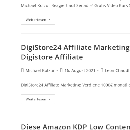
Michael Kotzur Reagiert auf Senad ✅ Gratis Video Kurs 
Mit
Weiterlesen
Sneakern
Geld
Verdienen?!
🤔|
8
Methoden
DigiStore24 Affiliate Marketin
😳
|
Digistore Affiliate
Senad
[Reaction]
Beitrags-
Beitrag
Beitrags-
Michael Kotzur
16. August 2021
Leon Chaudh
Autor:
veröffentlicht:
Kategorie:
DigiStore24 Affiliate Marketing: Verdiene 1000€ monatlich
DigiStore24
Weiterlesen
Affiliate
Marketing:
Verdiene
1000€
Monatlich
Als
Diese Amazon KDP Low Content
Digistore