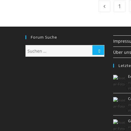
1
Zur vorherige
Forum Suche
Impress
Über un
Letzte
E
v
vo
C
v
vo
G
v