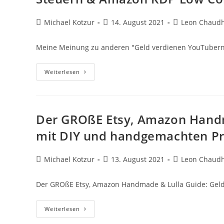
Verdienen
Im
Internet
Beitrags-
Beitrag
Beitrags-
Michael Kotzur
14. August 2021
Leon Chaudh
[Reaction]
Autor:
veröffentlicht:
Kategorie:
Meine Meinung zu anderen "Geld verdienen YouTubern
Meine
Weiterlesen
Meinung
Zu
Anderen
„Geld
Verdienen
YouTubern“,
Der GROßE Etsy, Amazon Handm
Canva
Steuern
mit DIY und handgemachten P
&
Amazon
KDP
Low
Beitrags-
Beitrag
Beitrags-
Michael Kotzur
13. August 2021
Leon Chaudh
Content
Autor:
veröffentlicht:
Kategorie:
–
Q&A
Der GROßE Etsy, Amazon Handmade & Lulla Guide: Gel
Der
Weiterlesen
GROßE
Etsy,