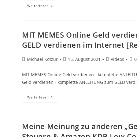
Wie
Weiterlesen
DU
50€
Pro
Tag
Als
Anfänger
MIT MEMES Online Geld verdi
Immer
Wieder
GELD verdienen im Internet [R
Im
Internet
Verdienen
Kannst!
Beitrags-
Beitrag
Beitrags-
Bei
Michael Kotzur
15. August 2021
Videos
0
–
Autor:
veröffentlicht:
Kategorie:
Kom
Michael
Reagiert
Auf
MIT MEMES Online Geld verdienen - komplette ANLEITU
Geld verdienen - komplette ANLEITUNG zum GELD verdie
MIT
Weiterlesen
MEMES
Online
Geld
Verdienen
–
Komplette
Meine Meinung zu anderen „Ge
ANLEITUNG
Zum
Steuern & Amazon KDP Low Co
GELD