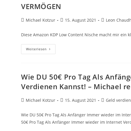
Affiliate
VERMÖGEN
Beitrags-
Beitrag
Beitrags-
Michael Kotzur
15. August 2021
Leon Chaudh
Autor:
veröffentlicht:
Kategorie:
Diese Amazon KDP Low Content Nische macht mir ein 
Diese
Weiterlesen
Amazon
KDP
Low
Content
Nische
Macht
Wie DU 50€ Pro Tag Als Anfäng
Mir
Ein
Verdienen Kannst! – Michael re
Kleines
VERMÖGEN
Beitrags-
Beitrag
Beitrags-
Michael Kotzur
15. August 2021
Geld verdien
Autor:
veröffentlicht:
Kategorie:
Wie DU 50€ Pro Tag Als Anfänger Immer wieder im Intern
50€ Pro Tag Als Anfänger Immer wieder im Internet Ve