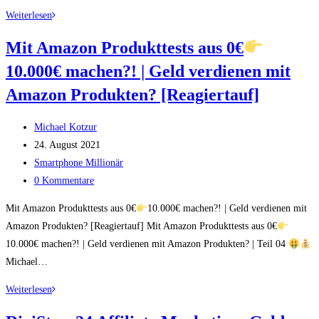
Erhalte
Weiterlesen
Zugang
Mit Amazon Produkttests aus 0€
zu
10.000€ machen?! | Geld verdienen mit
ALLEN
von
Amazon Produkten? [Reagiertauf]
meinen
Kursen
Beitrags-
Michael Kotzur
Autor:
Beitrag
24. August 2021
veröffentlicht:
Beitrags-
Smartphone Millionär
Kategorie:
Beitrags-
0 Kommentare
Kommentare:
Mit Amazon Produkttests aus 0€
10.000€ machen?! | Geld verdienen mit
Amazon Produkten? [Reagiertauf] Mit Amazon Produkttests aus 0€
10.000€ machen?! | Geld verdienen mit Amazon Produkten? | Teil 04
Michael…
Mit
Weiterlesen
Amazon