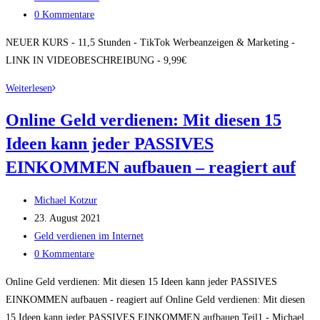
Kategorie:
Beitrags-
0 Kommentare
Kommentare:
NEUER KURS - 11,5 Stunden - TikTok Werbeanzeigen & Marketing -
LINK IN VIDEOBESCHREIBUNG - 9,99€
NEUER
Weiterlesen
KURS
Online Geld verdienen: Mit diesen 15
–
Ideen kann jeder PASSIVES
11,5
Stunden
EINKOMMEN aufbauen – reagiert auf
–
TikTok
Beitrags-
Michael Kotzur
Werbeanzeigen
Autor:
Beitrag
23. August 2021
&
veröffentlicht:
Beitrags-
Geld verdienen im Internet
Marketing
Kategorie:
Beitrags-
0 Kommentare
–
Kommentare:
Online Geld verdienen: Mit diesen 15 Ideen kann jeder PASSIVES
LINK
EINKOMMEN aufbauen - reagiert auf Online Geld verdienen: Mit diesen
IN
15 Ideen kann jeder PASSIVES EINKOMMEN aufbauen Teil1 - Michael…
VIDEOBESCHREIBUNG