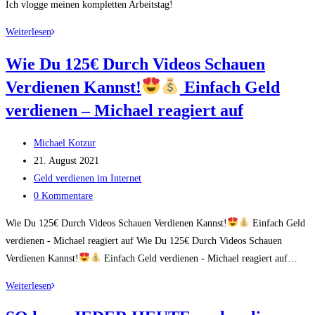
Ich vlogge meinen kompletten Arbeitstag!
Ich
Weiterlesen
vlogge
Wie Du 125€ Durch Videos Schauen
meinen
Verdienen Kannst!
Einfach Geld
kompletten
Arbeitstag!
verdienen – Michael reagiert auf
Beitrags-
Michael Kotzur
Autor:
Beitrag
21. August 2021
veröffentlicht:
Beitrags-
Geld verdienen im Internet
Kategorie:
Beitrags-
0 Kommentare
Kommentare:
Wie Du 125€ Durch Videos Schauen Verdienen Kannst!
Einfach Geld
verdienen - Michael reagiert auf Wie Du 125€ Durch Videos Schauen
Verdienen Kannst!
Einfach Geld verdienen - Michael reagiert auf…
Wie
Weiterlesen
Du