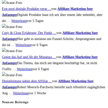
Erst zwei digitale Produkte verse …
von
Affiliate Marketing fuer
Anfaenger
Digitale Produkte baue ich seit über einem Jahr nebenbei, aber
die …
Weiterlesen
vor 5 Tagen
Copy & Close Erfahrung: Der Punkt …
von
Affiliate Marketing fuer
Anfaenger
Hier geht es meistens um Funnel-Schritte, Absprungraten und
die nä …
Weiterlesen
vor 6 Tagen
Gegen das Auf und Ab der Monatsza …
von
Affiliate Marketing fuer
Anfaenger
Das Thema, das mich am längsten beschäftigt hat, ist nicht
Traffic …
Weiterlesen
vor 6 Tagen
Dienstleistung neben dem Affiliat …
von
Affiliate Marketing fuer
Anfaenger
Robert Moersch-Parchwitz betreibt nach öffentlich zugänglichen
Ang …
Weiterlesen
vor 1 Woche
Neueste Beiträge