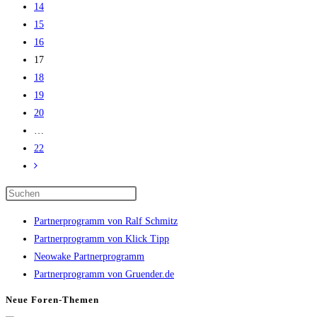
14
online
15
GELD
16
verdienen!
17
18
19
[Michael
20
Reagiertauf]
…
Leon
22
Kramer
Zur
nächsten
Press
Seite
Escape
Partnerprogramm von Ralf Schmitz
to
Partnerprogramm von Klick Tipp
close
Neowake Partnerprogramm
the
Partnerprogramm von Gruender.de
search
panel.
Neue Foren-Themen