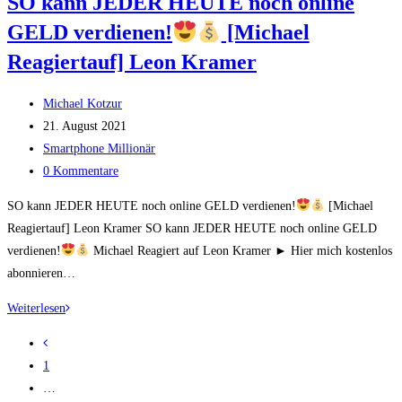
SO kann JEDER HEUTE noch online
125€
GELD verdienen!
[Michael
Durch
Videos
Reagiertauf] Leon Kramer
Schauen
Verdienen
Beitrags-
Michael Kotzur
Kannst!
Autor:
Beitrag
21. August 2021
veröffentlicht:
Beitrags-
Smartphone Millionär
Kategorie:
Beitrags-
0 Kommentare
Einfach
Kommentare:
SO kann JEDER HEUTE noch online GELD verdienen!
[Michael
Geld
Reagiertauf] Leon Kramer SO kann JEDER HEUTE noch online GELD
verdienen
verdienen!
Michael Reagiert auf Leon Kramer ► Hier mich kostenlos
–
abonnieren…
Michael
reagiert
SO
Weiterlesen
auf
kann
Zur
JEDER
vorherigen
1
HEUTE
Seite
…
noch