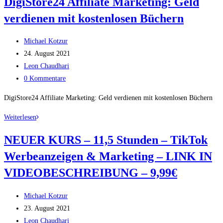
DigiStore24 Affiliate Marketing: Geld
Produkttests
verdienen mit kostenlosen Büchern
aus
0€
Beitrags-
Michael Kotzur
Autor:
Beitrag
10.000€
24. August 2021
veröffentlicht:
Beitrags-
machen?!
Leon Chaudhari
Kategorie:
Beitrags-
|
0 Kommentare
Kommentare:
Geld
DigiStore24 Affiliate Marketing: Geld verdienen mit kostenlosen Büchern
verdienen
mit
DigiStore24
Weiterlesen
Amazon
Affiliate
NEUER KURS – 11,5 Stunden – TikTok
Produkten?
Marketing:
[Reagiertauf]
Werbeanzeigen & Marketing – LINK IN
Geld
verdienen
VIDEOBESCHREIBUNG – 9,99€
mit
kostenlosen
Beitrags-
Michael Kotzur
Büchern
Autor:
Beitrag
23. August 2021
veröffentlicht:
Beitrags-
Leon Chaudhari