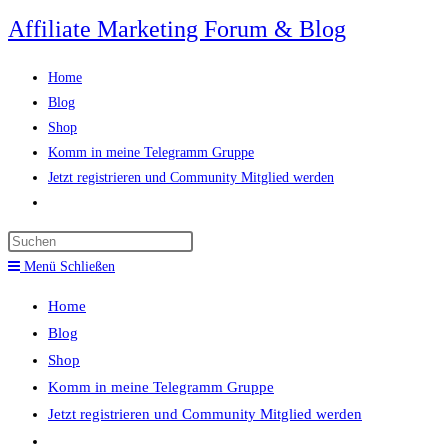
Zum
Affiliate Marketing Forum & Blog
Inhalt
springen
Home
Blog
Shop
Komm in meine Telegramm Gruppe
Jetzt registrieren und Community Mitglied werden
Website-
Suche
Press
umschalten
Escape
Menü
Schließen
to
Home
close
Blog
the
Shop
search
Komm in meine Telegramm Gruppe
panel.
Jetzt registrieren und Community Mitglied werden
Website-