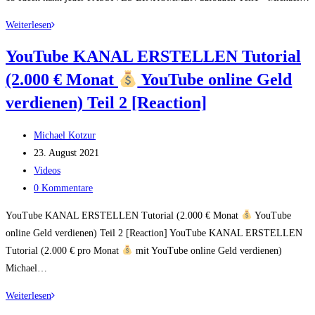
–
Online
Weiterlesen
9,99€
Geld
YouTube KANAL ERSTELLEN Tutorial
verdienen:
(2.000 € Monat
YouTube online Geld
Mit
diesen
verdienen) Teil 2 [Reaction]
15
Ideen
Beitrags-
Michael Kotzur
kann
Autor:
Beitrag
23. August 2021
jeder
veröffentlicht:
Beitrags-
Videos
PASSIVES
Kategorie:
Beitrags-
0 Kommentare
EINKOMMEN
Kommentare:
YouTube KANAL ERSTELLEN Tutorial (2.000 € Monat
YouTube
aufbauen
online Geld verdienen) Teil 2 [Reaction] YouTube KANAL ERSTELLEN
–
Tutorial (2.000 € pro Monat
mit YouTube online Geld verdienen)
reagiert
Michael…
auf
YouTube
Weiterlesen
KANAL