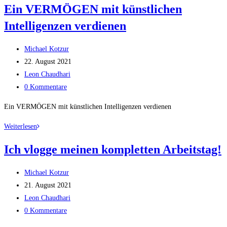
Ein VERMÖGEN mit künstlichen
ERSTELLEN
Intelligenzen verdienen
Tutorial
(2.000
Beitrags-
€
Michael Kotzur
Autor:
Beitrag
Monat
22. August 2021
veröffentlicht:
Beitrags-
Leon Chaudhari
Kategorie:
Beitrags-
YouTube
0 Kommentare
Kommentare:
online
Ein VERMÖGEN mit künstlichen Intelligenzen verdienen
Geld
verdienen)
Ein
Weiterlesen
Teil
VERMÖGEN
Ich vlogge meinen kompletten Arbeitstag!
2
mit
[Reaction]
künstlichen
Beitrags-
Michael Kotzur
Intelligenzen
Autor:
Beitrag
21. August 2021
verdienen
veröffentlicht:
Beitrags-
Leon Chaudhari
Kategorie:
Beitrags-
0 Kommentare
Kommentare: