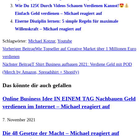
Wie Du 125€ Durch Videos Schauen Verdienen Kannst!
Einfach Geld verdienen – Michael reagiert auf
Eiserne Disziplin lernen: 5 simple Regeln für maximale
Willenskraft – Michael reagiert auf
Schlagwörter
:
Michael Kotzur
,
Youtube
Weitere
Vorheriger Beitrag
Wie Topseller auf Creative Market über 1 Millionen Euro
Artikel
verdienen
Nächster Beitrag
T Shirt Business aufbauen 2021: Verdiene Geld mit POD
ansehen
(Merch by Amazon, Spreadshirt + Shopify)
Das könnte dir auch gefallen
Online Business Idee IN EINEM TAG Nachbauen Geld
verdienen im Internet – Michael reagiert auf
7. November 2021
Die 48 Gesetze der Macht – Michael reagiert auf