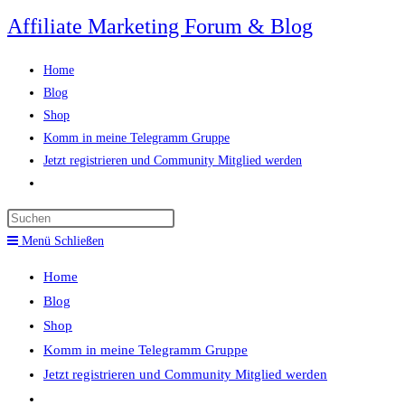
Zum
Affiliate Marketing Forum & Blog
Inhalt
springen
Home
Blog
Shop
Komm in meine Telegramm Gruppe
Jetzt registrieren und Community Mitglied werden
Website-
Suche
Press
umschalten
Escape
Menü
Schließen
to
Home
close
Blog
the
Shop
search
Komm in meine Telegramm Gruppe
panel.
Jetzt registrieren und Community Mitglied werden
Website-