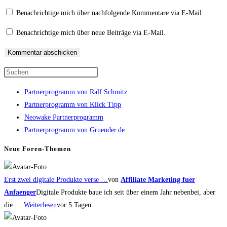
Kommentieren
zum
ein
Benachrichtige mich über nachfolgende Kommentare via E-Mail.
ein
Kommentieren
(optional)
Benachrichtige mich über neue Beiträge via E-Mail.
ein
Press
Escape
Partnerprogramm von Ralf Schmitz
to
Partnerprogramm von Klick Tipp
close
Neowake Partnerprogramm
the
Partnerprogramm von Gruender.de
search
panel.
Neue Foren-Themen
Erst zwei digitale Produkte verse …
von
Affiliate Marketing fuer
Anfaenger
Digitale Produkte baue ich seit über einem Jahr nebenbei, aber
die …
Weiterlesen
vor 5 Tagen