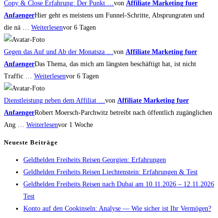
Copy & Close Erfahrung: Der Punkt …
von
Affiliate Marketing fuer
Anfaenger
Hier geht es meistens um Funnel-Schritte, Absprungraten und
die nä …
Weiterlesen
vor 6 Tagen
Gegen das Auf und Ab der Monatsza …
von
Affiliate Marketing fuer
Anfaenger
Das Thema, das mich am längsten beschäftigt hat, ist nicht
Traffic …
Weiterlesen
vor 6 Tagen
Dienstleistung neben dem Affiliat …
von
Affiliate Marketing fuer
Anfaenger
Robert Moersch-Parchwitz betreibt nach öffentlich zugänglichen
Ang …
Weiterlesen
vor 1 Woche
Neueste Beiträge
Geldhelden Freiheits Reisen Georgien: Erfahrungen
Geldhelden Freiheits Reisen Liechtenstein: Erfahrungen & Test
Geldhelden Freiheits Reisen nach Dubai am 10.11.2026 – 12.11.2026
Test
Konto auf den Cookinseln: Analyse — Wie sicher ist Ihr Vermögen?