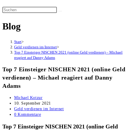
Suche
Diese
umschalten
Website
Blog
durchsuchen
Start
>
Geld verdienen im Internet
>
Top 7 Einsteiger NISCHEN 2021 (online Geld verdienen) – Michael
reagiert auf Danny Adams
Top 7 Einsteiger NISCHEN 2021 (online Geld
verdienen) – Michael reagiert auf Danny
Adams
Beitrags-
Michael Kotzur
Autor:
Beitrag
10. September 2021
veröffentlicht:
Beitrags-
Geld verdienen im Internet
Kategorie:
Beitrags-
0 Kommentare
Kommentare:
Top 7 Einsteiger NISCHEN 2021 (online Geld