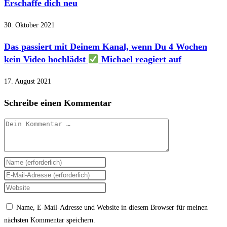
Erschaffe dich neu
30. Oktober 2021
Das passiert mit Deinem Kanal, wenn Du 4 Wochen
kein Video hochlädst
Michael reagiert auf
17. August 2021
Schreibe einen Kommentar
Kommentar
Gib
deinen
Gib
Namen
deine
Gib
oder
E-
deine
Name, E-Mail-Adresse und Website in diesem Browser für meinen
Benutzernamen
Mail-
Website-
nächsten Kommentar speichern.
zum
Adresse
URL