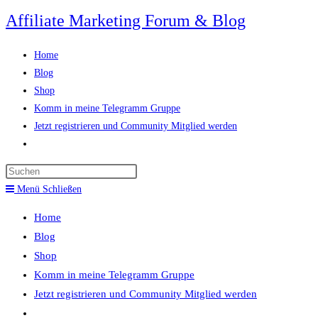
Zum
Affiliate Marketing Forum & Blog
Inhalt
springen
Home
Blog
Shop
Komm in meine Telegramm Gruppe
Jetzt registrieren und Community Mitglied werden
Website-
Suche
Press
umschalten
Escape
Menü
Schließen
to
Home
close
Blog
the
Shop
search
Komm in meine Telegramm Gruppe
panel.
Jetzt registrieren und Community Mitglied werden
Website-