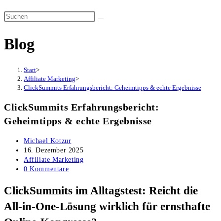
Suche
Diese
umschalten
Website
Blog
durchsuchen
Start
>
Affiliate Marketing
>
ClickSummits Erfahrungsbericht: Geheimtipps & echte Ergebnisse
ClickSummits Erfahrungsbericht:
Geheimtipps & echte Ergebnisse
Beitrags-
Michael Kotzur
Autor:
Beitrag
16. Dezember 2025
veröffentlicht:
Beitrags-
Affiliate Marketing
Kategorie:
Beitrags-
0 Kommentare
Kommentare:
ClickSummits im Alltagstest: Reicht die
All‑in‑One-Lösung wirklich für ernsthafte