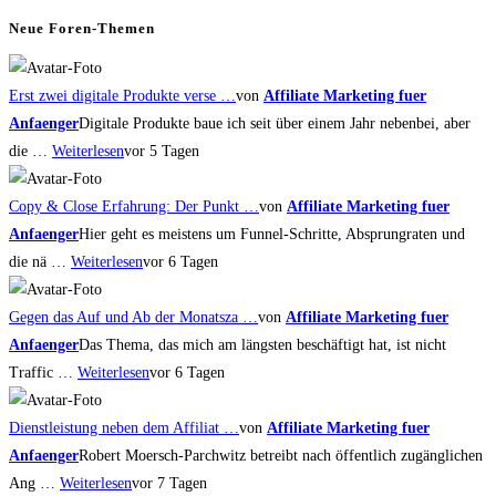
panel.
Neue Foren-Themen
Erst zwei digitale Produkte verse …
von
Affiliate Marketing fuer
Anfaenger
Digitale Produkte baue ich seit über einem Jahr nebenbei, aber
die …
Weiterlesen
vor 5 Tagen
Copy & Close Erfahrung: Der Punkt …
von
Affiliate Marketing fuer
Anfaenger
Hier geht es meistens um Funnel-Schritte, Absprungraten und
die nä …
Weiterlesen
vor 6 Tagen
Gegen das Auf und Ab der Monatsza …
von
Affiliate Marketing fuer
Anfaenger
Das Thema, das mich am längsten beschäftigt hat, ist nicht
Traffic …
Weiterlesen
vor 6 Tagen
Dienstleistung neben dem Affiliat …
von
Affiliate Marketing fuer
Anfaenger
Robert Moersch-Parchwitz betreibt nach öffentlich zugänglichen
Ang …
Weiterlesen
vor 7 Tagen