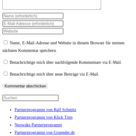
Gib
deinen
Gib
Namen
deine
Gib
oder
E-
deine
Name, E-Mail-Adresse und Website in diesem Browser für meinen
Benutzernamen
Mail-
Website-
nächsten Kommentar speichern.
zum
Adresse
URL
Kommentieren
zum
ein
Benachrichtige mich über nachfolgende Kommentare via E-Mail.
ein
Kommentieren
(optional)
Benachrichtige mich über neue Beiträge via E-Mail.
ein
Press
Escape
Partnerprogramm von Ralf Schmitz
to
Partnerprogramm von Klick Tipp
close
Neowake Partnerprogramm
the
Partnerprogramm von Gruender.de
search