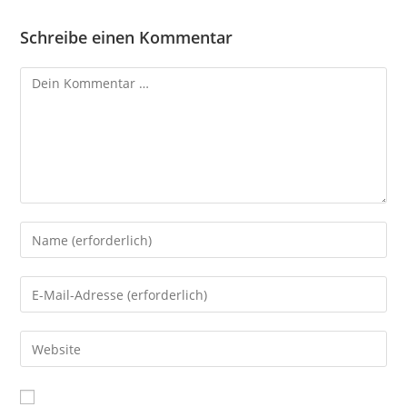
Schreibe einen Kommentar
Kommentar
Gib
deinen
Namen
Gib
oder
deine
Benutzernamen
E-
Gib
zum
Mail-
deine
Kommentieren
Adresse
Website-
ein
zum