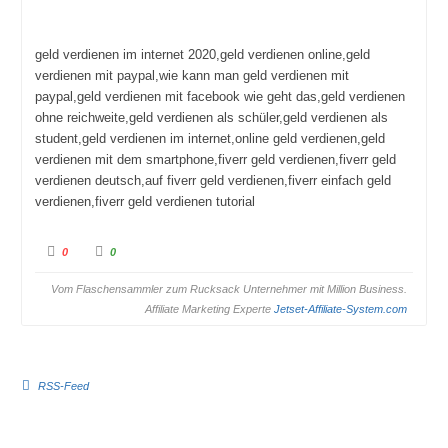
geld verdienen im internet 2020,geld verdienen online,geld
verdienen mit paypal,wie kann man geld verdienen mit
paypal,geld verdienen mit facebook wie geht das,geld verdienen
ohne reichweite,geld verdienen als schüler,geld verdienen als
student,geld verdienen im internet,online geld verdienen,geld
verdienen mit dem smartphone,fiverr geld verdienen,fiverr geld
verdienen deutsch,auf fiverr geld verdienen,fiverr einfach geld
verdienen,fiverr geld verdienen tutorial
A
A
0
0
n
n
k
k
Vom Flaschensammler zum Rucksack Unternehmer mit Million Business.
l
l
i
i
Affiliate Marketing Experte
Jetset-Affiliate-System.com
c
c
k
k
e
e
n
n
f
f
RSS-Feed
ü
ü
r
r
D
D
a
a
u
u