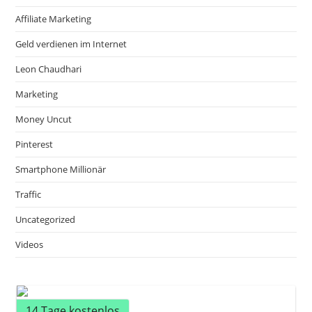
Affiliate Marketing
Geld verdienen im Internet
Leon Chaudhari
Marketing
Money Uncut
Pinterest
Smartphone Millionär
Traffic
Uncategorized
Videos
14 Tage kostenlos