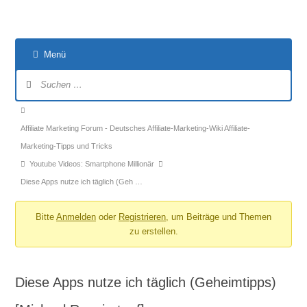
Menü
Forum-
Navigation
Forum-
Breadcrumbs
Affiliate Marketing Forum - Deutsches Affiliate-Marketing-Wiki Affiliate-
-
Marketing-Tipps und Tricks
Du
Youtube Videos: Smartphone Millionär
bist
Diese Apps nutze ich täglich (Geh …
hier:
Bitte
Anmelden
oder
Registrieren
, um Beiträge und Themen
zu erstellen.
Diese Apps nutze ich täglich (Geheimtipps)