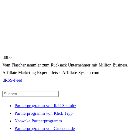
Anklicken
Anklicken
0
0
für
für
Vom Flaschensammler zum Rucksack Unternehmer mit Million Business.
Daumen
Daumen
Affiliate Marketing Experte
Jetset-Affiliate-System.com
nach
nach
RSS-Feed
unten.
oben.
Press
Escape
Partnerprogramm von Ralf Schmitz
to
Partnerprogramm von Klick Tipp
close
Neowake Partnerprogramm
the
Partnerprogramm von Gruender.de
search