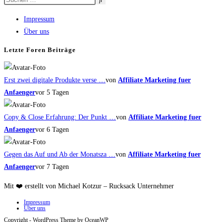
Impressum
Über uns
Letzte Foren Beiträge
Erst zwei digitale Produkte verse …
von
Affiliate Marketing fuer
Anfaenger
vor 5 Tagen
Copy & Close Erfahrung: Der Punkt …
von
Affiliate Marketing fuer
Anfaenger
vor 6 Tagen
Gegen das Auf und Ab der Monatsza …
von
Affiliate Marketing fuer
Anfaenger
vor 7 Tagen
Mit ❤️ erstellt von Michael Kotzur – Rucksack Unternehmer
Impressum
Über uns
Copyright - WordPress Theme by OceanWP