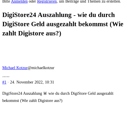
Du
Bitte
Anmelden
oder
Registrieren
, um Beiträge und Themen zu erstellen.
bist
DigiStore24 Auszahlung - wie du durch
hier:
DigiStore Geld ausgezahlt bekommst (Wie
zahlt Digistore aus?)
Michael Kotzur
@michaelkotzur
#1
· 24. November 2022, 10:31
DigiStore24 Auszahlung 🚨 wie du durch DigiStore Geld ausgezahlt
bekommst (Wie zahlt Digistore aus?)