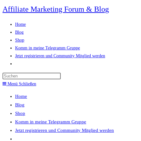
Zum
Affiliate Marketing Forum & Blog
Inhalt
springen
Home
Blog
Shop
Komm in meine Telegramm Gruppe
Jetzt registrieren und Community Mitglied werden
Website-
Suche
Press
umschalten
Escape
Menü
Schließen
to
Home
close
Blog
the
Shop
search
Komm in meine Telegramm Gruppe
panel.
Jetzt registrieren und Community Mitglied werden
Website-