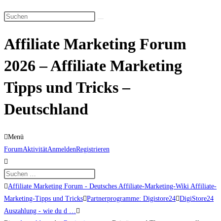
Suche
Diese
umschalten
Website
Affiliate Marketing Forum
durchsuchen
2026 – Affiliate Marketing
Tipps und Tricks –
Deutschland
Menü
Forum-
Forum
Aktivität
Anmelden
Registrieren
Navigation
Forum-
Affiliate Marketing Forum - Deutsches Affiliate-Marketing-Wiki Affiliate-
Breadcrumbs
Marketing-Tipps und Tricks
Partnerprogramme: Digistore24
DigiStore24
-
Auszahlung - wie du d …