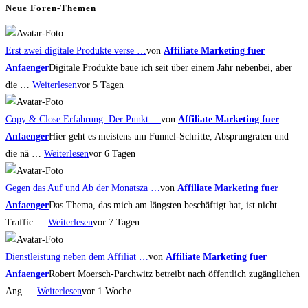
panel.
Neue Foren-Themen
Erst zwei digitale Produkte verse …
von
Affiliate Marketing fuer
Anfaenger
Digitale Produkte baue ich seit über einem Jahr nebenbei, aber
die …
Weiterlesen
vor 5 Tagen
Copy & Close Erfahrung: Der Punkt …
von
Affiliate Marketing fuer
Anfaenger
Hier geht es meistens um Funnel-Schritte, Absprungraten und
die nä …
Weiterlesen
vor 6 Tagen
Gegen das Auf und Ab der Monatsza …
von
Affiliate Marketing fuer
Anfaenger
Das Thema, das mich am längsten beschäftigt hat, ist nicht
Traffic …
Weiterlesen
vor 7 Tagen
Dienstleistung neben dem Affiliat …
von
Affiliate Marketing fuer
Anfaenger
Robert Moersch-Parchwitz betreibt nach öffentlich zugänglichen
Ang …
Weiterlesen
vor 1 Woche