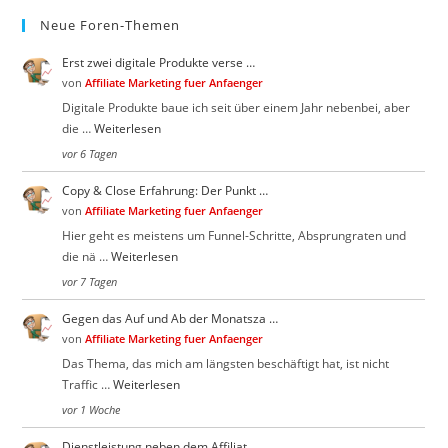
.
Neue Foren-Themen
Erst zwei digitale Produkte verse …
von
Affiliate Marketing fuer Anfaenger
Digitale Produkte baue ich seit über einem Jahr nebenbei, aber
die …
Weiterlesen
vor 6 Tagen
Copy & Close Erfahrung: Der Punkt …
von
Affiliate Marketing fuer Anfaenger
Hier geht es meistens um Funnel-Schritte, Absprungraten und
die nä …
Weiterlesen
vor 7 Tagen
Gegen das Auf und Ab der Monatsza …
von
Affiliate Marketing fuer Anfaenger
Das Thema, das mich am längsten beschäftigt hat, ist nicht
Traffic …
Weiterlesen
vor 1 Woche
Dienstleistung neben dem Affiliat …