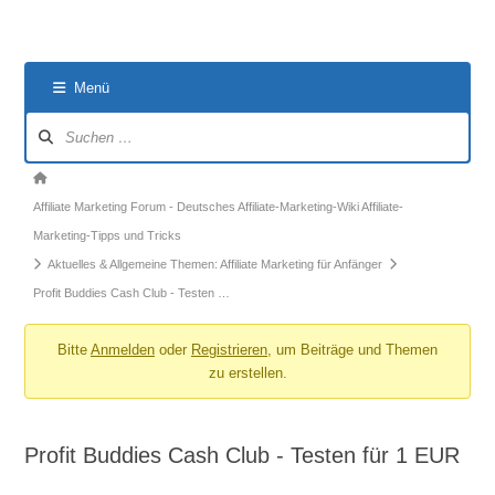
Menü
Forum-
Navigation
Forum-
Breadcrumbs
Affiliate Marketing Forum - Deutsches Affiliate-Marketing-Wiki Affiliate-
-
Marketing-Tipps und Tricks
Du
Aktuelles & Allgemeine Themen: Affiliate Marketing für Anfänger
bist
Profit Buddies Cash Club - Testen …
hier:
Bitte
Anmelden
oder
Registrieren
, um Beiträge und Themen
zu erstellen.
Profit Buddies Cash Club - Testen für 1 EUR