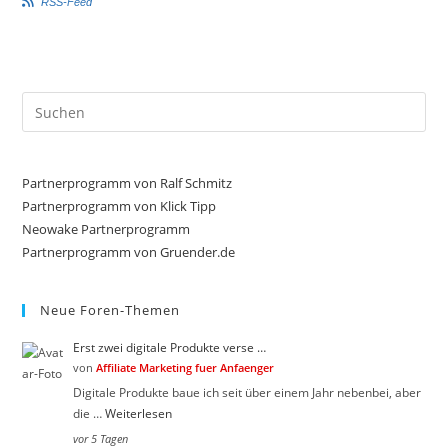
RSS-Feed
k
k
e
e
n
n
f
f
ü
ü
r
r
D
D
a
a
Pre
u
u
Es
m
m
e
e
to
n
n
n
n
clo
Partnerprogramm von Ralf Schmitz
a
a
c
c
the
Partnerprogramm von Klick Tipp
h
h
sea
Neowake Partnerprogramm
u
o
n
b
Partnerprogramm von Gruender.de
pan
t
e
e
n
n
.
.
Neue Foren-Themen
Erst zwei digitale Produkte verse …
von
Affiliate Marketing fuer Anfaenger
Digitale Produkte baue ich seit über einem Jahr nebenbei, aber
die …
Weiterlesen
vor 5 Tagen