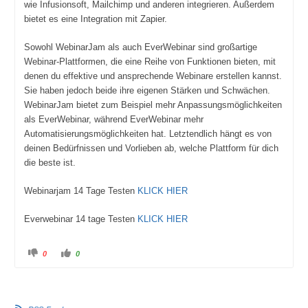
wie Infusionsoft, Mailchimp und anderen integrieren. Außerdem
bietet es eine Integration mit Zapier.
Sowohl WebinarJam als auch EverWebinar sind großartige
Webinar-Plattformen, die eine Reihe von Funktionen bieten, mit
denen du effektive und ansprechende Webinare erstellen kannst.
Sie haben jedoch beide ihre eigenen Stärken und Schwächen.
WebinarJam bietet zum Beispiel mehr Anpassungsmöglichkeiten
als EverWebinar, während EverWebinar mehr
Automatisierungsmöglichkeiten hat. Letztendlich hängt es von
deinen Bedürfnissen und Vorlieben ab, welche Plattform für dich
die beste ist.
Webinarjam 14 Tage Testen
KLICK HIER
Everwebinar 14 tage Testen
KLICK HIER
A
A
0
0
n
n
k
k
l
l
i
i
c
c