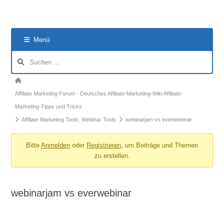
Menü
Forum-
Navigation
Forum-
Breadcrumbs
Affiliate Marketing Forum - Deutsches Affiliate-Marketing-Wiki Affiliate-
-
Marketing-Tipps und Tricks
Du
Affiliate Marketing Tools: Webinar Tools
webinarjam vs everwebinar
bist
hier:
Bitte
Anmelden
oder
Registrieren
, um Beiträge und Themen
zu erstellen.
webinarjam vs everwebinar