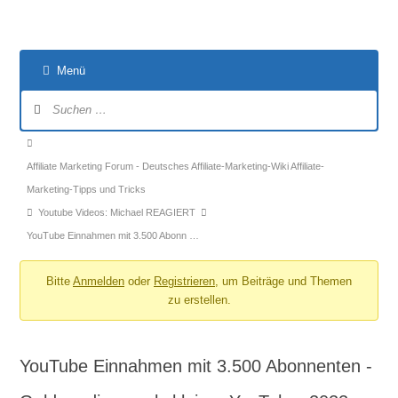
Menü
Forum-
Navigation
Forum-
Breadcrumbs
Affiliate Marketing Forum - Deutsches Affiliate-Marketing-Wiki Affiliate-
-
Marketing-Tipps und Tricks
Du
Youtube Videos: Michael REAGIERT
bist
YouTube Einnahmen mit 3.500 Abonn …
hier:
Bitte
Anmelden
oder
Registrieren
, um Beiträge und Themen
zu erstellen.
YouTube Einnahmen mit 3.500 Abonnenten -