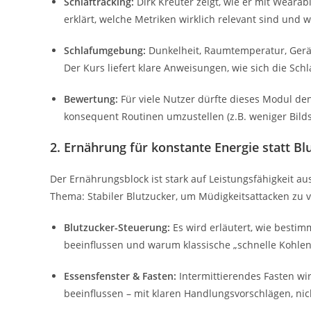
Schlaftracking:
Dirk Kreuter zeigt, wie er mit Wearab
erklärt, welche Metriken wirklich relevant sind und
Schlafumgebung:
Dunkelheit, Raumtemperatur, Gerä
Der Kurs liefert klare Anweisungen, wie sich die Schl
Bewertung:
Für viele Nutzer dürfte dieses Modul den
konsequent Routinen umzustellen (z.B. weniger Bild
2. Ernährung für konstante Energie statt B
Der Ernährungsblock ist stark auf Leistungsfähigkeit aus
Thema: Stabiler Blutzucker, um Müdigkeitsattacken zu 
Blutzucker-Steuerung:
Es wird erläutert, wie besti
beeinflussen und warum klassische „schnelle Kohlen
Essensfenster & Fasten:
Intermittierendes Fasten wir
beeinflussen – mit klaren Handlungsvorschlägen, nic