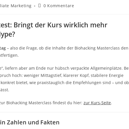
gs-
Beitrags-
iliate Marketing
0 Kommentare
rie:
Kommentare:
est: Bringt der Kurs wirklich mehr
Hype?
tag
– also die Frage, ob die Inhalte der Biohacking Masterclass den
tfertigen.
, liefern aber am Ende nur hübsch verpackte Allgemeinplätze. Be
ruch hoch: weniger Mittagstief, klarerer Kopf, stabilere Energie
konkret bietet, wie praxistauglich die Empfehlungen sind – und ob
ässt.
 zur Biohacking Masterclass findest du hier:
zur Kurs-Seite
.
 in Zahlen und Fakten