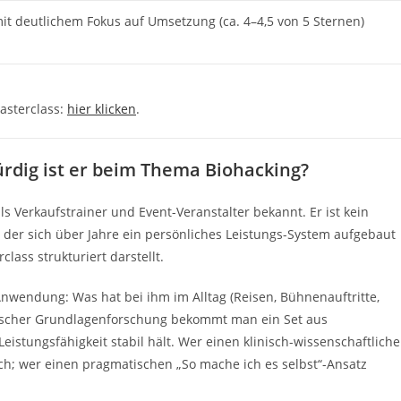
mit deutlichem Fokus auf Umsetzung (ca. 4–4,5 von 5 Sternen)
Masterclass:
hier klicken
.
ürdig ist er beim Thema Biohacking?
s Verkaufstrainer und Event-Veranstalter bekannt. Er ist kein
 der sich über Jahre ein persönliches Leistungs-System aufgebaut
lass strukturiert darstellt.
 Anwendung: Was hat bei ihm im Alltag (Reisen, Bühnenauftritte,
retischer Grundlagenforschung bekommt man ein Set aus
istungsfähigkeit stabil hält. Wer einen klinisch-wissenschaftlich
lsch; wer einen pragmatischen „So mache ich es selbst“-Ansatz