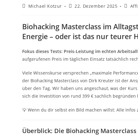
Beitrags-
Beitrag
Beitra
Michael Kotzur
22. Dezember 2025
Aff
Autor:
veröffentlicht:
Katego
Biohacking Masterclass im Alltagst
Energie – oder ist das nur teurer 
Fokus dieses Tests: Preis-Leistung im echten Arbeitsall
aufgerufenen Preis im täglichen Einsatz tatsächlich rech
Viele Wissenskurse versprechen „maximale Performance“
der Biohacking Masterclass von Dirk Kreuter ist der Ansp
über den Tag. Wir haben uns angeschaut, was der Kurs 
sich die Investition von rund 399 € sachlich begründen l
💡 Wenn du dir selbst ein Bild machen willst: Alle Infos
Überblick: Die Biohacking Masterclass