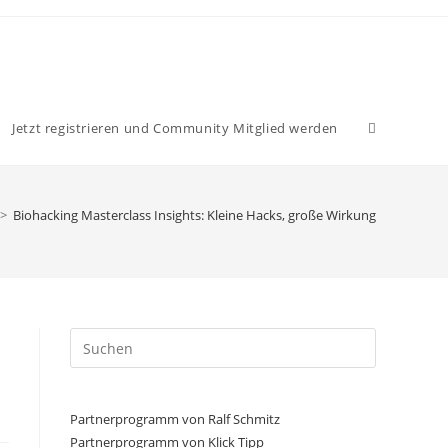
Website-
Jetzt registrieren und Community Mitglied werden
Suche
>
Biohacking Masterclass Insights: Kleine Hacks, große Wirkung
umschalten
Press
Escape
to
close
Partnerprogramm von Ralf Schmitz
the
Partnerprogramm von Klick Tipp