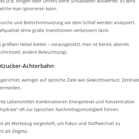
les (z.B. Ringen oder Uhren) seine Schlafdaten auswertet. Es wird
 welche man ignorieren kann.
usche und Bildschirmnutzung vor dem Schlaf werden analysiert.
afqualität ohne große Investitionen verbessern lässt.
 größten Hebel bieten – vorausgesetzt, man ist bereit, abends
schirmzeit, andere Beleuchtung).
lutzucker-Achterbahn
gerichtet, weniger auf optische Ziele wie Gewichtsverlust. Zentral
vermeiden.
mmte Lebensmittel-Kombinationen Energielevel und Konzentration
hydrate“ oft zur typischen Nachmittagsmüdigkeit führen.
d als Werkzeug vorgestellt, um Fokus und Stoffwechsel zu
ht als Dogma.